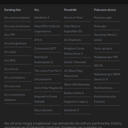
Ranking Gier
Gry
Poradniki
Polecane strony
Gry samochodowe
Wiedźmin 3
Ghost of Yotei
Premiery gier
Gry zręcznościowe
Mass Effect Edycja
Clair Obscur
Baza gier
Legendarna
Expedition 33
Gry FPP
Recenzje filmów i
GTA 5
AC Shadows
seriali
Gry przygodowe
Cyberpunk 2077
Kingdom Come
Testy sprzętu
Gry akcji
Deliverance 2
Red Dead
Najlepsze gry PS5
Gry RPG
Redemption 2
Gothic 1 Remake
BET.PL
Gry horror
The Last of Us Part 1
AC Black Flag
Najlepsze gry XBOX
Resynced
Gry symulatory
Uncharted 4
Series S i X
Silent Hill 2 Remake
Gry survival
God of War Ragnarok
Bukmacherzy
Baldurs Gate 3
Gry z otwartym
Assassin's Creed
Kod promocyjny
światem
Valhalla
Hogwarts Legacy
Fortuna
Disco Elysium
Wiedźmin 3
Na stronie mogą znajdować się odnośniki do witryn partnerów, którzy
wspierają jej działalność poprzez dzielenie się zyskiem ze