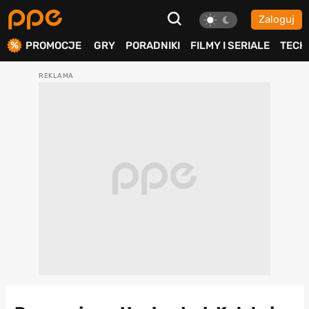
Zaloguj
ierdź
PROMOCJE
GRY
PORADNIKI
FILMY I SERIALE
TECH