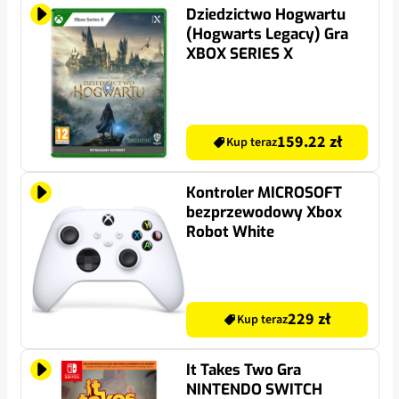
Dziedzictwo Hogwartu
(Hogwarts Legacy) Gra
XBOX SERIES X
159.22 zł
Kup teraz
Kontroler MICROSOFT
bezprzewodowy Xbox
Robot White
229 zł
Kup teraz
It Takes Two Gra
NINTENDO SWITCH