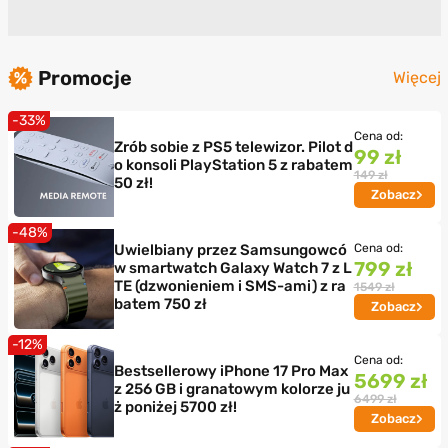
Promocje
Więcej
-33%
Cena od:
Zrób sobie z PS5 telewizor. Pilot d
99 zł
o konsoli PlayStation 5 z rabatem
149 zł
50 zł!
Zobacz
-48%
Uwielbiany przez Samsungowcó
Cena od:
799 zł
w smartwatch Galaxy Watch 7 z L
TE (dzwonieniem i SMS-ami) z ra
1549 zł
batem 750 zł
Zobacz
-12%
Cena od:
Bestsellerowy iPhone 17 Pro Max
5699 zł
z 256 GB i granatowym kolorze ju
6499 zł
ż poniżej 5700 zł!
Zobacz