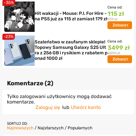
-35%
Cena od:
115 zł
Hit wakacji - Mouse: P.I. For Hire -
na PS5 już za 115 zł zamiast 179 zł
179 zł
Zobacz
-23%
Szaleństwo w zaufanym sklepie!
Cena od:
3499 zł
Topowy Samsung Galaxy S25 Ult
ra z 256 GB i rysikiem z rabatem p
4599 zł
onad 1000 zł
Zobacz
Komentarze (
2
)
Tylko zalogowani użytkownicy mogą dodawać
komentarze.
Zaloguj się
lub
Utwórz konto
SORTUJ OD:
Najnowszych
/
Najstarszych
/
Popularnych