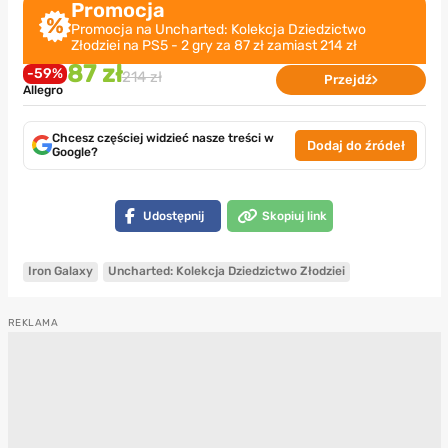
Promocja
Promocja na Uncharted: Kolekcja Dziedzictwo
Złodziei na PS5 - 2 gry za 87 zł zamiast 214 zł
87 zł
-59%
214 zł
Przejdź
Allegro
Chcesz częściej widzieć nasze treści w
Dodaj do źródeł
Google?
Udostępnij
Skopiuj link
Iron Galaxy
Uncharted: Kolekcja Dziedzictwo Złodziei