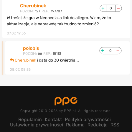
Cherubinek
0
POZIOM:
127
REP.:
197787
W treści, że gra w Neonecia, a link do allegro. Wiem, że to
aktualizacja, ale naprawdę tak trudno to zmienić?
07.07, 19:56
polobis
0
POZIOM:
66
REP.:
15113
Cherubinek
i data do 30 kwietnia...
08.07, 08:35
Copyright 2010-2026 by PPE.pl. All rights reserved.
Regulamin
Kontakt
Polityka prywatności
Ustawienia prywatności
Reklama
Redakcja
RSS