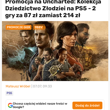
Promocja na Uncharted: Kolekcja
Dziedzictwo Złodziei na PS5 - 2
gry za 87 zł zamiast 214 zł
PROMOCJE GIER
988V
Mateusz Wróbel
| 07.07, 09:33
PS5
Chcesz częściej widzieć nasze treści w
Dodaj do źródeł
Google?