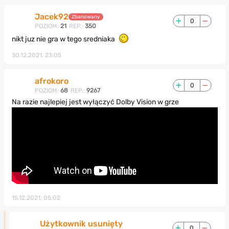
Jacek92
Zbanowany
0
POZIOM:
21
REP.:
350
nikt juz nie gra w tego sredniaka
30.12.2021, 23:05
afrokoro
0
POZIOM:
68
REP.:
9267
Na razie najlepiej jest wyłączyć Dolby Vision w grze
15.12.2021, 05:02
Użytkownik usunięty
0