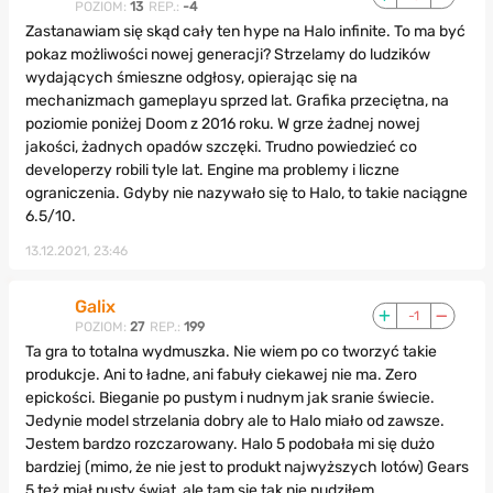
POZIOM:
13
REP.:
-4
Zastanawiam się skąd cały ten hype na Halo infinite. To ma być
pokaz możliwości nowej generacji? Strzelamy do ludzików
wydających śmieszne odgłosy, opierając się na
mechanizmach gameplayu sprzed lat. Grafika przeciętna, na
poziomie poniżej Doom z 2016 roku. W grze żadnej nowej
jakości, żadnych opadów szczęki. Trudno powiedzieć co
developerzy robili tyle lat. Engine ma problemy i liczne
ograniczenia. Gdyby nie nazywało się to Halo, to takie naciągne
6.5/10.
13.12.2021, 23:46
Galix
-1
POZIOM:
27
REP.:
199
Ta gra to totalna wydmuszka. Nie wiem po co tworzyć takie
produkcje. Ani to ładne, ani fabuły ciekawej nie ma. Zero
epickości. Bieganie po pustym i nudnym jak sranie świecie.
Jedynie model strzelania dobry ale to Halo miało od zawsze.
Jestem bardzo rozczarowany. Halo 5 podobała mi się dużo
bardziej (mimo, że nie jest to produkt najwyższych lotów) Gears
5 też miał pusty świat, ale tam się tak nie nudziłem.