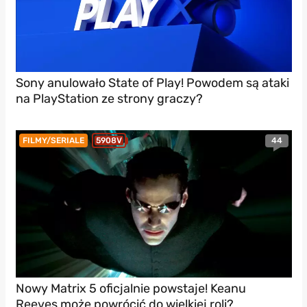
Sony anulowało State of Play! Powodem są ataki
na PlayStation ze strony graczy?
44
FILMY/SERIALE
5908V
Nowy Matrix 5 oficjalnie powstaje! Keanu
Reeves może powrócić do wielkiej roli?