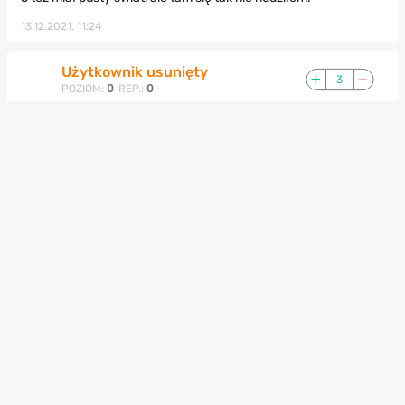
13.12.2021, 11:24
Użytkownik usunięty
3
POZIOM:
0
REP.:
0
Eh , postanowiłem, zę przejdę bez poradnika i trochę wtopa , że
niektórych przedmiotów się nie zbierze po zakończeniu wątku
głównego.
Tak czy inaczej znalazłem dwa fajne przedmioty podczas
radosnegoo włóczenia się, nie wiem czy są one w poradniku:
Jakiś album wygnańców, chyba winyl:
I automat, konsolę z Halo:
12.12.2021, 22:43