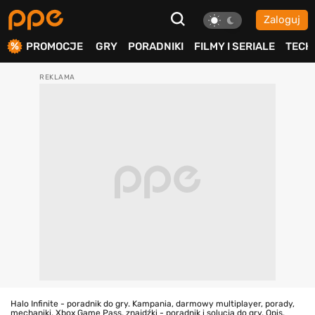
Zaloguj
ierdź
PROMOCJE
GRY
PORADNIKI
FILMY I SERIALE
TECH
Halo Infinite - poradnik do gry. Kampania, darmowy multiplayer, porady,
mechaniki, Xbox Game Pass, znajdźki - poradnik i solucja do gry. Opis,