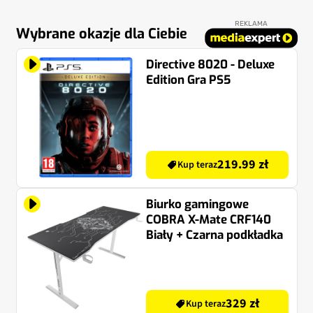
REKLAMA
Wybrane okazje dla Ciebie
Directive 8020 - Deluxe
Edition Gra PS5
219.99 zł
Kup teraz
Biurko gamingowe
COBRA X-Mate CRF140
Biały + Czarna podkładka
329 zł
Kup teraz