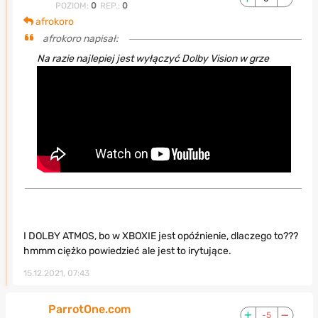
POZIOM:
0
REP.:
0
afrokoro
afrokoro napisał:
Na razie najlepiej jest wyłączyć Dolby Vision w grze
I DOLBY ATMOS, bo w XBOXIE jest opóźnienie, dlaczego to???
hmmm ciężko powiedzieć ale jest to irytujące.
15.12.2021, 07:43
ParrotOne.com
-5