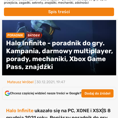
przejścia, zagadki, sekrety, znajdźki, mechaniki, zdolności
Spis treści
PORADNIK
84106V
Halo Infinite - poradnik do gry.
Kampania, darmowy multiplayer,
porady, mechaniki, Xbox Game
Pass, znajdźki
Mateusz Wróbel
| 30.12.2021, 19:47
Dodaj do źródeł
Chcesz częściej widzieć nasze treści w Google?
Halo Infinite
ukazało się na PC, XONE i XSX|S 8
grudnia 2021 roku. Poniższy poradnik do gry