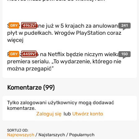
Sony pozwane już w 5 krajach za anulowanie
241
GRY
4962V
płyt w pudełkach. Wrogów PlayStation coraz
więcej
Pokaz GTA 6 na Netflix będzie niczym wielka
150
GRY
4459V
premiera serialu. „To wydarzenie, którego nie
można przegapić”
Komentarze (
99
)
Tylko zalogowani użytkownicy mogą dodawać
komentarze.
Zaloguj się
lub
Utwórz konto
SORTUJ OD:
Najnowszych
/
Najstarszych
/
Popularnych