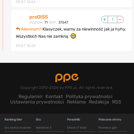
09.07, 12:24
proDISS
1
POZIOM:
71
REP.:
37647
Alienmam1
Klasyczek, warny za niewinność jak ja hyhy.
Wszystkich Nas nie zamkną
09.07, 12:24
Copyright 2010-2026 by PPE.pl. All rights reserved.
Regulamin
Kontakt
Polityka prywatności
Ustawienia prywatności
Reklama
Redakcja
RSS
Ranking Gier
Gry
Poradniki
Polecane strony
Gry samochodowe
Wiedźmin 3
Ghost of Yotei
Premiery gier