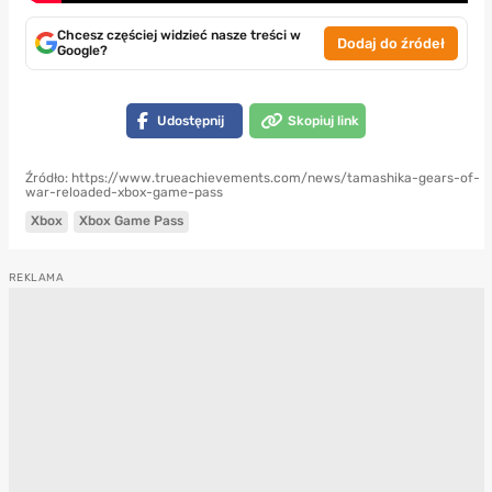
Chcesz częściej widzieć nasze treści w
Dodaj do źródeł
Google?
Udostępnij
Skopiuj link
Źródło: https://www.trueachievements.com/news/tamashika-gears-of-
war-reloaded-xbox-game-pass
Xbox
Xbox Game Pass