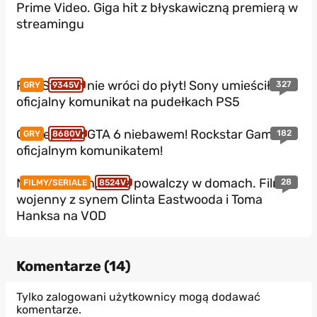
Prime Video. Giga hit z błyskawiczną premierą w
streamingu
PlayStation nie wróci do płyt! Sony umieściło
327
GRY
9345V
oficjalny komunikat na pudełkach PS5
Gameplay z GTA 6 niebawem! Rockstar Games z
182
GRY
8680V
oficjalnym komunikatem!
Nie podbił kin, teraz powalczy w domach. Film
28
FILMY/SERIALE
8524V
wojenny z synem Clinta Eastwooda i Toma
Hanksa na VOD
Komentarze (
14
)
Tylko zalogowani użytkownicy mogą dodawać
komentarze.