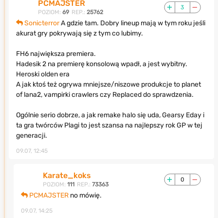
PCMAJSTER
3
POZIOM:
69
REP.:
25762
Sonicterror
A gdzie tam. Dobry lineup mają w tym roku jeśli
akurat gry pokrywają się z tym co lubimy.
FH6 największa premiera.
Hadesik 2 na premierę konsolową wpadł, a jest wybitny.
Heroski olden era
A jak ktoś też ogrywa mniejsze/niszowe produkcje to planet
of lana2, vampirki crawlers czy Replaced do sprawdzenia.
Ogólnie serio dobrze, a jak remake halo się uda, Gearsy Eday i
ta gra twórców Plagi to jest szansa na najlepszy rok GP w tej
generacji.
09.07, 12:45
Karate_koks
0
POZIOM:
111
REP.:
73363
PCMAJSTER
no mówię.
09.07, 14:25