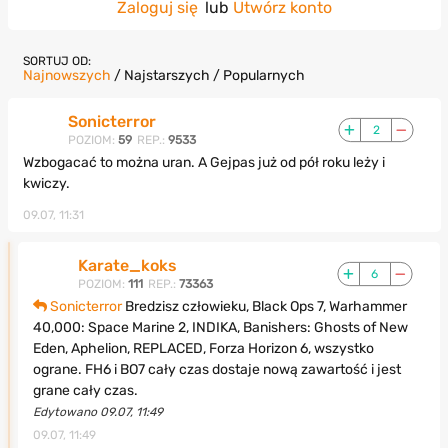
Zaloguj się
lub
Utwórz konto
SORTUJ OD:
Najnowszych
/
Najstarszych
/
Popularnych
Sonicterror
2
POZIOM:
59
REP.:
9533
Wzbogacać to można uran. A Gejpas już od pół roku leży i
kwiczy.
09.07, 11:31
Karate_koks
6
POZIOM:
111
REP.:
73363
Sonicterror
Bredzisz człowieku, Black Ops 7, Warhammer
40,000: Space Marine 2, INDIKA, Banishers: Ghosts of New
Eden, Aphelion, REPLACED, Forza Horizon 6, wszystko
ograne. FH6 i BO7 cały czas dostaje nową zawartość i jest
grane cały czas.
Edytowano 09.07, 11:49
09.07, 11:49