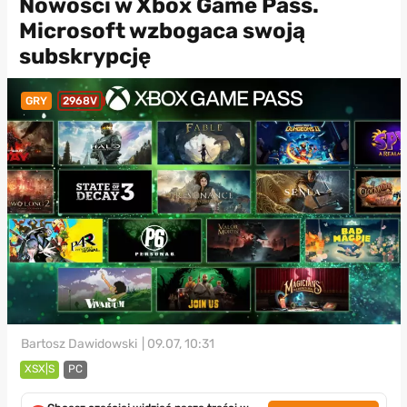
Nowości w Xbox Game Pass.
Microsoft wzbogaca swoją
subskrypcję
GRY
2968V
Bartosz Dawidowski
| 09.07, 10:31
XSX|S
PC