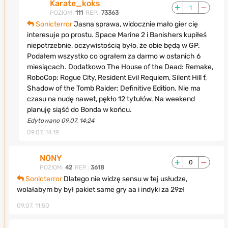
Karate_koks
1
POZIOM:
111
REP.:
73363
Sonicterror
Jasna sprawa, widocznie mało gier cię
interesuje po prostu. Space Marine 2 i Banishers kupiłeś
niepotrzebnie, oczywistością było, że obie będą w GP.
Podałem wszystko co ograłem za darmo w ostanich 6
miesiącach. Dodatkowo The House of the Dead: Remake,
RoboCop: Rogue City, Resident Evil Requiem, Silent Hill f,
Shadow of the Tomb Raider: Definitive Edition. Nie ma
czasu na nudę nawet, pękło 12 tytułów. Na weekend
planuję siąść do Bonda w końcu.
Edytowano 09.07, 14:24
09.07, 14:19
NONY
0
POZIOM:
42
REP.:
3618
Sonicterror
Dlatego nie widzę sensu w tej usłudze,
wolałabym by był pakiet same gry aa i indyki za 29zł
09.07, 11:50