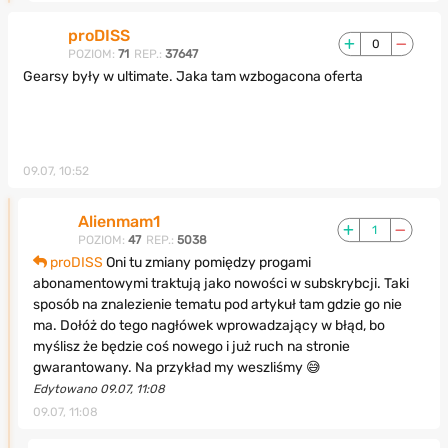
proDISS
0
POZIOM:
71
REP.:
37647
Gearsy były w ultimate. Jaka tam wzbogacona oferta
09.07, 10:52
Alienmam1
1
POZIOM:
47
REP.:
5038
proDISS
Oni tu zmiany pomiędzy progami
abonamentowymi traktują jako nowości w subskrybcji. Taki
sposób na znalezienie tematu pod artykuł tam gdzie go nie
ma. Dołóż do tego nagłówek wprowadzający w błąd, bo
myślisz że będzie coś nowego i już ruch na stronie
gwarantowany. Na przykład my weszliśmy 😅
Edytowano 09.07, 11:08
09.07, 11:08