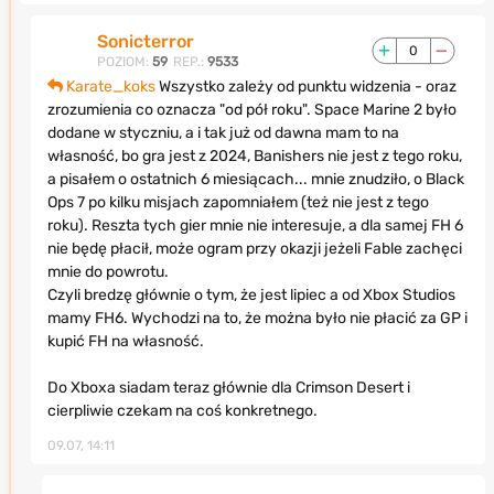
Sonicterror
0
POZIOM:
59
REP.:
9533
Karate_koks
Wszystko zależy od punktu widzenia - oraz
zrozumienia co oznacza "od pół roku". Space Marine 2 było
dodane w styczniu, a i tak już od dawna mam to na
własność, bo gra jest z 2024, Banishers nie jest z tego roku,
a pisałem o ostatnich 6 miesiącach... mnie znudziło, o Black
Ops 7 po kilku misjach zapomniałem (też nie jest z tego
roku). Reszta tych gier mnie nie interesuje, a dla samej FH 6
nie będę płacił, może ogram przy okazji jeżeli Fable zachęci
mnie do powrotu.
Czyli bredzę głównie o tym, że jest lipiec a od Xbox Studios
mamy FH6. Wychodzi na to, że można było nie płacić za GP i
kupić FH na własność.
Do Xboxa siadam teraz głównie dla Crimson Desert i
cierpliwie czekam na coś konkretnego.
09.07, 14:11