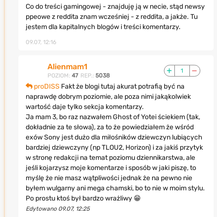
Co do treści gamingowej - znajduję ją w necie, stąd newsy
ppeowe z reddita znam wcześniej - z reddita, a jakże. Tu
jestem dla kapitalnych blogów i treści komentarzy.
09.07, 12:16
Alienmam1
1
POZIOM:
47
REP.:
5038
proDISS
Fakt że blogi tutaj akurat potrafią być na
naprawdę dobrym poziomie, ale poza nimi jakąkolwiek
wartość daje tylko sekcja komentarzy.
Ja mam 3, bo raz nazwałem Ghost of Yotei ściekiem (tak,
dokładnie za te słowa), za to że powiedziałem że wśród
exów Sony jest dużo dla miłośników dziewczyn lubiących
bardziej dziewczyny (np TLOU2, Horizon) i za jakiś przytyk
w stronę redakcji na temat poziomu dziennikarstwa, ale
jeśli kojarzysz moje komentarze i sposób w jaki piszę, to
myślę że nie masz wątpliwości jednak że na pewno nie
byłem wulgarny ani mega chamski, bo to nie w moim stylu.
Po prostu ktoś był bardzo wrażliwy 😁
Edytowano 09.07, 12:25