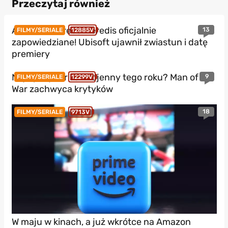
Przeczytaj również
Assassin’s Creed Heredis oficjalnie
13
FILMY/SERIALE
12885V
zapowiedziane! Ubisoft ujawnił zwiastun i datę
premiery
Najlepszy thriller wojenny tego roku? Man of
9
FILMY/SERIALE
12299V
War zachwyca krytyków
18
FILMY/SERIALE
9713V
W maju w kinach, a już wkrótce na Amazon