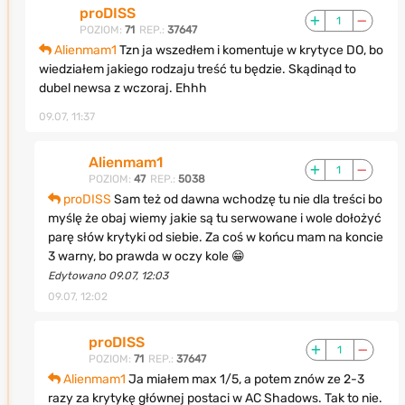
proDISS
1
POZIOM:
71
REP.:
37647
Alienmam1
Tzn ja wszedłem i komentuje w krytyce DO, bo
wiedziałem jakiego rodzaju treść tu będzie. Skądinąd to
dubel newsa z wczoraj. Ehhh
09.07, 11:37
Alienmam1
1
POZIOM:
47
REP.:
5038
proDISS
Sam też od dawna wchodzę tu nie dla treści bo
myślę że obaj wiemy jakie są tu serwowane i wole dołożyć
parę słów krytyki od siebie. Za coś w końcu mam na koncie
3 warny, bo prawda w oczy kole 😁
Edytowano 09.07, 12:03
09.07, 12:02
proDISS
1
POZIOM:
71
REP.:
37647
Alienmam1
Ja miałem max 1/5, a potem znów ze 2-3
razy za krytykę głównej postaci w AC Shadows. Tak to nie.