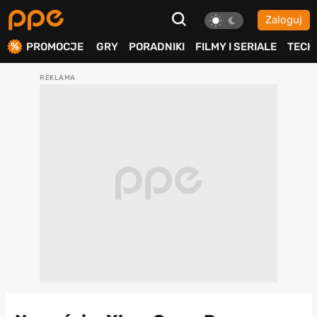
Zaloguj
ierdź
PROMOCJE
GRY
PORADNIKI
FILMY I SERIALE
TECH