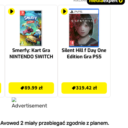
REKLAMA
Smerfy: Kart Gra
Silent Hill f Day One
NINTENDO SWITCH
Edition Gra PS5
-
89.99 zł
319.42 zł
89.99 zł
319.42 zł
 Avowed 2 miały przebiegać zgodnie z planem.