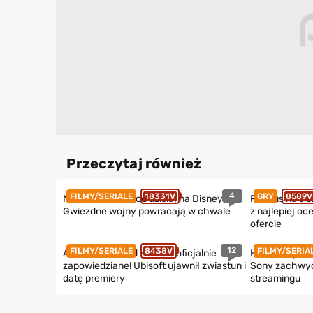
Przeczytaj również
4
FILMY/SERIALE
18331V
GRY
8589V
Nowe Star Wars od dzisiaj na Disney+.
PS Plus na si
Gwiezdne wojny powracają w chwale
z najlepiej oc
ofercie
12
FILMY/SERIALE
8438V
FILMY/SERIA
Assassin’s Creed Heredis oficjalnie
HBO Max potwi
zapowiedziane! Ubisoft ujawnił zwiastun i
Sony zachwyci
datę premiery
streamingu