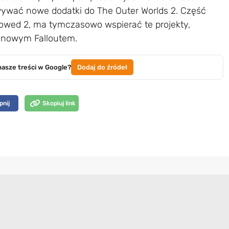
wywać nowe dodatki do The Outer Worlds 2. Część
vowed 2, ma tymczasowo wspierać te projekty,
d nowym Falloutem.
nasze treści w Google?
Dodaj do źródeł
pnij
Skopiuj link