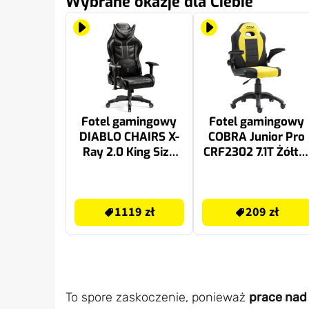
Wybrane okazje dla Ciebie
Fotel gamingowy
Fotel gamingowy
DIABLO CHAIRS X-
COBRA Junior Pro
Ray 2.0 King Size
CRF2302 7.1T Żółto
Czarno-Szary
czarny
1239 zł
209 zł
1119 zł
209 zł
To spore zaskoczenie, ponieważ
prace nad