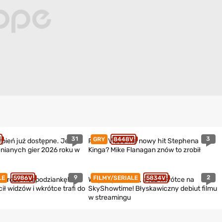
31
3
GRY
8448V
erpień już dostępne. Jedna
Prime Video ma nowy hit Stephena
enianych gier 2026 roku w
Kinga? Mike Flanagan znów to zrobił
9
2
LE
5986V
FILMY/SERIALE
5834V
erdza niespodziankę! Hit
W lipcu premiera, a już wkrótce na
ł widzów i wkrótce trafi do
SkyShowtime! Błyskawiczny debiut filmu
w streamingu