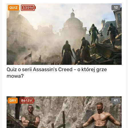
12
QUIZ
3351V
Quiz o serii Assassin's Creed - o której grze
mowa?
41
GRY
8613V