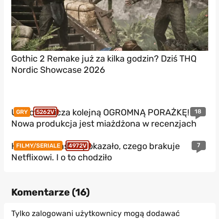
Gothic 2 Remake już za kilka godzin? Dziś THQ
Nordic Showcase 2026
Ubisoft zalicza kolejną OGROMNĄ PORAŻKĘ!
18
GRY
5262V
Nowa produkcja jest miażdżona w recenzjach
HBO Max właśnie pokazało, czego brakuje
7
FILMY/SERIALE
4972V
Netflixowi. I o to chodziło
Komentarze (
16
)
Tylko zalogowani użytkownicy mogą dodawać