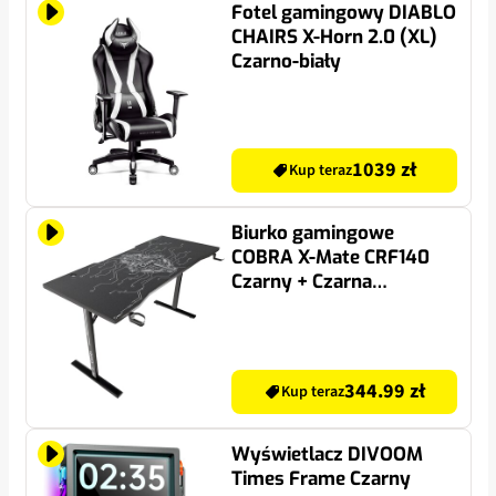
Fotel gamingowy DIABLO
CHAIRS X-Horn 2.0 (XL)
Czarno-biały
1039 zł
Kup teraz
Biurko gamingowe
COBRA X-Mate CRF140
Czarny + Czarna
podkładka
344.99 zł
Kup teraz
Wyświetlacz DIVOOM
Times Frame Czarny