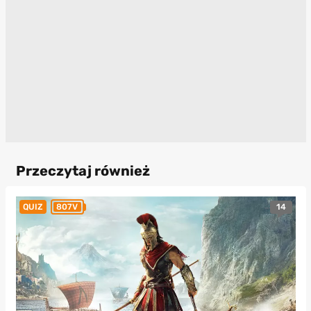
Przeczytaj również
14
QUIZ
807V