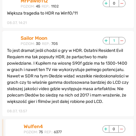
MrPawlo112
0
POZIOM:
45
REP.:
1102
Większa tragedia to HDR na Win10/11
08.07, 14:21
Sailor Moon
1
POZIOM:
30
REP.:
705
To jest dramat jeśli chodzi o gry w HDR. Ostatni Resident Evil
Requiem ma tak popsuty HDR, że partactwo to mało
powiedziane. I Kupiłem na wiosnę S90f gdzie ma te 1300-1400
w grach i nawet ten TV nie wykorzystuje pełnego potencjału.
Nawet w SDR na tym Oledzie widać wszelkie niedoskonałości w
grach czy to właśnie gamma dostosowana bardziej do LCD czy
słabszej jakości video gdzie występuje masa artefaktów. Nie
polecam Oledów bo siedzę na nich od 2017 i mam wrażenie, że
większość gier i filmów jest dalej robione pod LCD.
08.07, 13:57
Wulfen4
0
POZIOM:
75
REP.:
6377