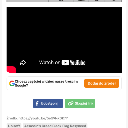
Chcesz częściej widzieć nasze treści w
Dodaj do źródeł
Google?
Udostępnij
Skopiuj link
Źródło: https://youtu.be/5eG9l-X0K7Y
Ubisoft
Assassin’s Creed Black Flag Resynced