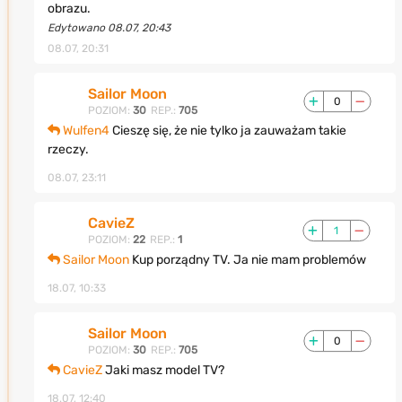
obrazu.
Edytowano 08.07, 20:43
08.07, 20:31
Sailor Moon
0
POZIOM:
30
REP.:
705
Wulfen4
Cieszę się, że nie tylko ja zauważam takie
rzeczy.
08.07, 23:11
CavieZ
1
POZIOM:
22
REP.:
1
Sailor Moon
Kup porządny TV. Ja nie mam problemów
18.07, 10:33
Sailor Moon
0
POZIOM:
30
REP.:
705
CavieZ
Jaki masz model TV?
18.07, 12:40