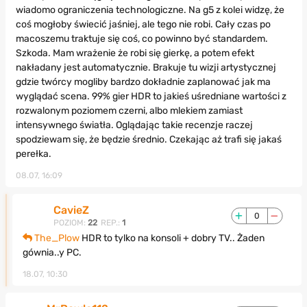
wiadomo ograniczenia technologiczne. Na g5 z kolei widzę, że
coś mogłoby świecić jaśniej, ale tego nie robi. Cały czas po
macoszemu traktuje się coś, co powinno być standardem.
Szkoda. Mam wrażenie że robi się gierkę, a potem efekt
nakładany jest automatycznie. Brakuje tu wizji artystycznej
gdzie twórcy mogliby bardzo dokładnie zaplanować jak ma
wyglądać scena. 99% gier HDR to jakieś uśredniane wartości z
rozwalonym poziomem czerni, albo mlekiem zamiast
intensywnego światła. Oglądając takie recenzje raczej
spodziewam się, że będzie średnio. Czekając aż trafi się jakaś
perełka.
08.07, 16:09
CavieZ
0
POZIOM:
22
REP.:
1
The_Plow
HDR to tylko na konsoli + dobry TV.. Żaden
gównia..y PC.
18.07, 10:30