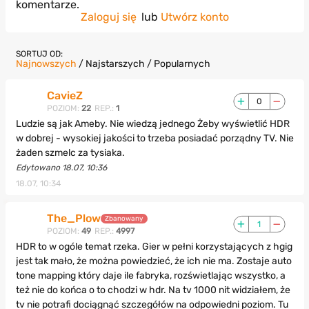
komentarze.
Zaloguj się
lub
Utwórz konto
SORTUJ OD:
Najnowszych
/
Najstarszych
/
Popularnych
CavieZ
0
POZIOM:
22
REP.:
1
Ludzie są jak Ameby. Nie wiedzą jednego Żeby wyświetlić HDR
w dobrej - wysokiej jakości to trzeba posiadać porządny TV. Nie
żaden szmelc za tysiaka.
Edytowano 18.07, 10:36
18.07, 10:34
The_Plow
Zbanowany
1
POZIOM:
49
REP.:
4997
HDR to w ogóle temat rzeka. Gier w pełni korzystających z hgig
jest tak mało, że można powiedzieć, że ich nie ma. Zostaje auto
tone mapping który daje ile fabryka, rozświetlając wszystko, a
też nie do końca o to chodzi w hdr. Na tv 1000 nit widziałem, że
tv nie potrafi dociągnąć szczegółów na odpowiedni poziom. Tu