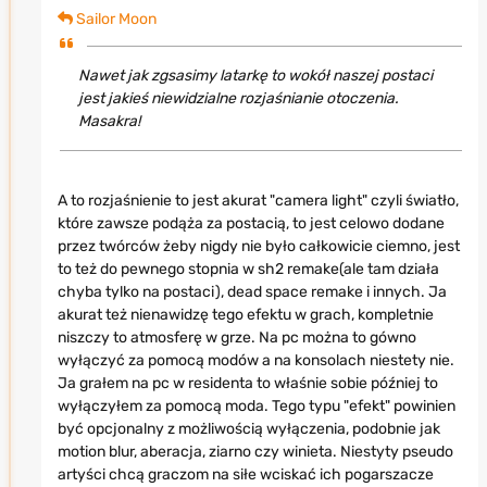
Sailor Moon
Nawet jak zgsasimy latarkę to wokół naszej postaci
jest jakieś niewidzialne rozjaśnianie otoczenia.
Masakra!
A to rozjaśnienie to jest akurat "camera light" czyli światło,
które zawsze podąża za postacią, to jest celowo dodane
przez twórców żeby nigdy nie było całkowicie ciemno, jest
to też do pewnego stopnia w sh2 remake(ale tam działa
chyba tylko na postaci), dead space remake i innych. Ja
akurat też nienawidzę tego efektu w grach, kompletnie
niszczy to atmosferę w grze. Na pc można to gówno
wyłączyć za pomocą modów a na konsolach niestety nie.
Ja grałem na pc w residenta to właśnie sobie później to
wyłączyłem za pomocą moda. Tego typu "efekt" powinien
być opcjonalny z możliwością wyłączenia, podobnie jak
motion blur, aberacja, ziarno czy winieta. Niestyty pseudo
artyści chcą graczom na siłe wciskać ich pogarszacze