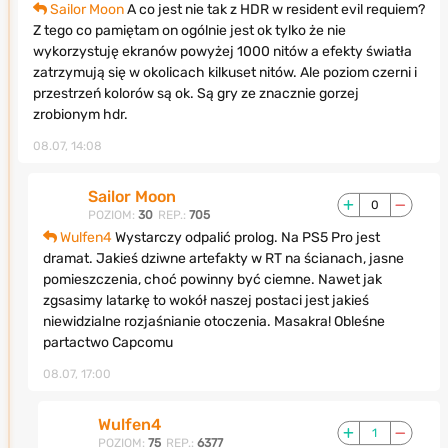
Sailor Moon
A co jest nie tak z HDR w resident evil requiem?
Z tego co pamiętam on ogólnie jest ok tylko że nie
wykorzystuję ekranów powyżej 1000 nitów a efekty światła
zatrzymują się w okolicach kilkuset nitów. Ale poziom czerni i
przestrzeń kolorów są ok. Są gry ze znacznie gorzej
zrobionym hdr.
08.07, 14:08
Sailor Moon
0
POZIOM:
30
REP.:
705
Wulfen4
Wystarczy odpalić prolog. Na PS5 Pro jest
dramat. Jakieś dziwne artefakty w RT na ścianach, jasne
pomieszczenia, choć powinny być ciemne. Nawet jak
zgsasimy latarkę to wokół naszej postaci jest jakieś
niewidzialne rozjaśnianie otoczenia. Masakra! Obleśne
partactwo Capcomu
08.07, 17:00
Wulfen4
1
POZIOM:
75
REP.:
6377