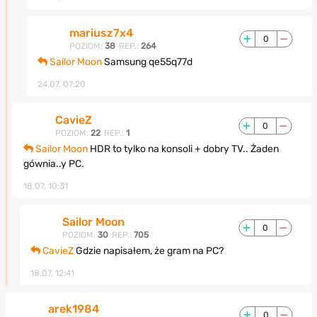
mariusz7x4
0
POZIOM:
38
REP.:
264
Sailor Moon
Samsung qe55q77d
24.07, 07:20
CavieZ
0
POZIOM:
22
REP.:
1
Sailor Moon
HDR to tylko na konsoli + dobry TV.. Żaden
gównia..y PC.
18.07, 10:31
Sailor Moon
0
POZIOM:
30
REP.:
705
CavieZ
Gdzie napisałem, że gram na PC?
18.07, 12:41
arek1984
0