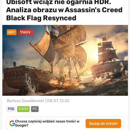
Ubisoft wciąż nie ogarnia HDR.
Analiza obrazu w Assassin's Creed
Black Flag Resynced
GRY
1160V
Bartosz Dawidowski
| 08.07, 12:32
PS5
XSX|S
PC
Chcesz częściej widzieć nasze treści w
Dodaj do źródeł
Google?