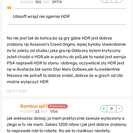
POZIOM:
100
REP.:
39774
Ubisoft wciąż nie ogarnia HDR
No nie jest tak do końca,bo są gry gdzie HDR jest dobrze
zrobiony np Assassin's Creed Origins, lepiej byłoby stwierdzenie
że to zależy od studia,i jaka gra,np Oddysey byłem krytyczny
jeżeli chodzi o HDR,ale w patchu do ps5,ale to nadal jest wersja
PS4 naprawili HDR to stanu -dobrego, oczywiście zły HDR jest
np w Avatarze,tak samo Star Wars Outlaws,ale tu ewidentnie
Massive nie potrafi to dobrze zrobić,,dobrze że w grach od Ubi
można wyłączyć HDR
08.07, 12:52
Bamburaj67
Zbanowany
0
POZIOM:
23
REP.:
1706
jak wiekszosc dzisiaj, ja mam praktycznie zawsze wylaczony a
zlego w tv nie mam. Jakies 1200 nitow i jak jest dobrze zrobiony
to naprawde robi to robote. No ale to rzadkosc niestety.