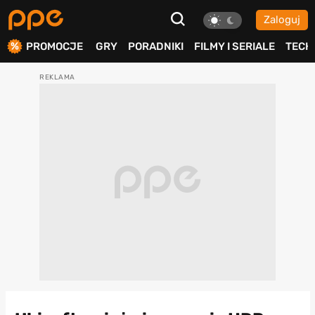
Zaloguj
ierdź
PROMOCJE
GRY
PORADNIKI
FILMY I SERIALE
TECH