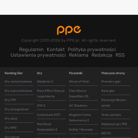
Copyright 2010-2026 by PPE.pl. All rights reserved.
Regulamin
Kontakt
Polityka prywatności
Ustawienia prywatności
Reklama
Redakcja
RSS
Ranking Gier
Gry
Poradniki
Polecane strony
Gry samochodowe
Wiedźmin 3
Ghost of Yotei
Premiery gier
Gry zręcznościowe
Mass Effect Edycja
Clair Obscur
Baza gier
Legendarna
Expedition 33
Gry FPP
Recenzje filmów i
GTA 5
AC Shadows
seriali
Gry przygodowe
Cyberpunk 2077
Kingdom Come
Testy sprzętu
Gry akcji
Deliverance 2
Red Dead
Najlepsze gry PS5
Gry RPG
Redemption 2
Gothic 1 Remake
BET.PL
Gry horror