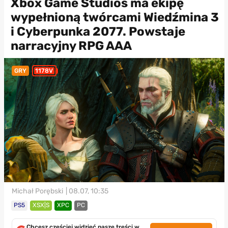
Xbox Game Studios ma ekipę
wypełnioną twórcami Wiedźmina 3
i Cyberpunka 2077. Powstaje
narracyjny RPG AAA
GRY
1178V
Michał Porębski
| 08.07, 10:35
PS5
XSX|S
XPC
PC
Chcesz częściej widzieć nasze treści w