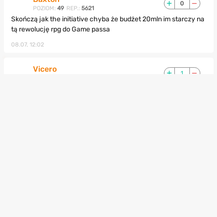
0
POZIOM:
49
REP.:
5621
Skończą jak the initiative chyba że budżet 20mln im starczy na
tą rewolucję rpg do Game passa
08.07, 12:02
Vicero
1
POZIOM:
46
REP.:
4894
Ale i tak zaraz połowe zwolnią a druga połowa ucieknie do Sony.
08.07, 11:54
Grampel
0
POZIOM:
38
REP.:
1765
Vicero
Pewnie zwolnią, ale uciekać od jednego złego korpo
zamykającego studia do drugiego złego korpo zamykającego
studia, to wyższy poziom hipokryzji.
08.07, 13:15