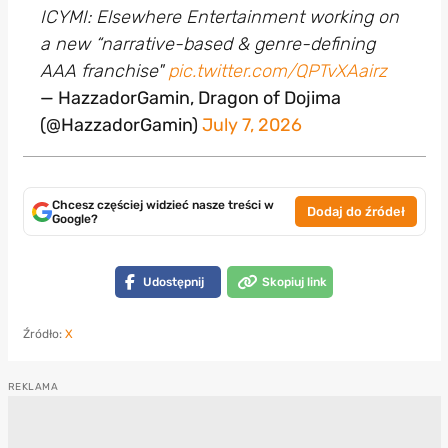
ICYMI: Elsewhere Entertainment working on
a new “narrative-based & genre-defining
AAA franchise"
pic.twitter.com/QPTvXAairz
— HazzadorGamin, Dragon of Dojima
(@HazzadorGamin)
July 7, 2026
Chcesz częściej widzieć nasze treści w
Dodaj do źródeł
Google?
Udostępnij
Skopiuj link
Źródło:
X