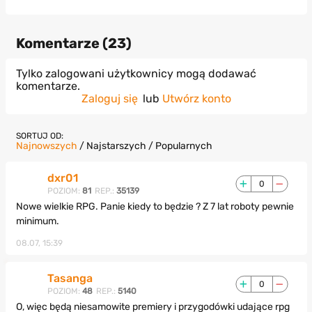
Komentarze (
23
)
Tylko zalogowani użytkownicy mogą dodawać
komentarze.
Zaloguj się
lub
Utwórz konto
SORTUJ OD:
Najnowszych
/
Najstarszych
/
Popularnych
dxr01
0
POZIOM:
81
REP.:
35139
Nowe wielkie RPG. Panie kiedy to będzie ? Z 7 lat roboty pewnie
minimum.
08.07, 15:39
Tasanga
0
POZIOM:
48
REP.:
5140
O, więc będą niesamowite premiery i przygodówki udające rpg