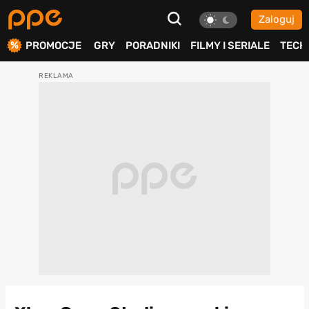
Zaloguj
ierdź
PROMOCJE
GRY
PORADNIKI
FILMY I SERIALE
TECH