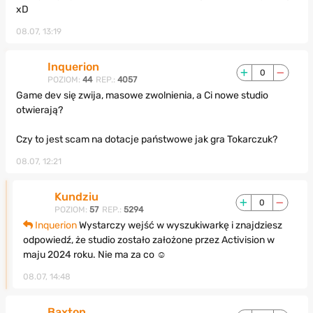
xD
08.07, 13:19
Inquerion
0
POZIOM:
44
REP.:
4057
Game dev się zwija, masowe zwolnienia, a Ci nowe studio
otwierają?
Czy to jest scam na dotacje państwowe jak gra Tokarczuk?
08.07, 12:21
Kundziu
0
POZIOM:
57
REP.:
5294
Inquerion
Wystarczy wejść w wyszukiwarkę i znajdziesz
odpowiedź, że studio zostało założone przez Activision w
maju 2024 roku. Nie ma za co ☺️
08.07, 14:48
Baxton