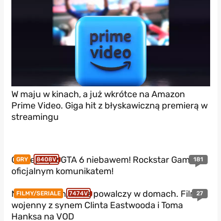
W maju w kinach, a już wkrótce na Amazon
Prime Video. Giga hit z błyskawiczną premierą w
streamingu
Gameplay z GTA 6 niebawem! Rockstar Games z
181
GRY
8408V
oficjalnym komunikatem!
Nie podbił kin, teraz powalczy w domach. Film
27
FILMY/SERIALE
7474V
wojenny z synem Clinta Eastwooda i Toma
Hanksa na VOD