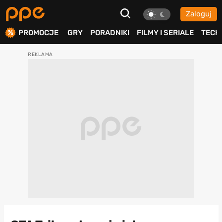
Zaloguj
ierdź
PROMOCJE
GRY
PORADNIKI
FILMY I SERIALE
TECH