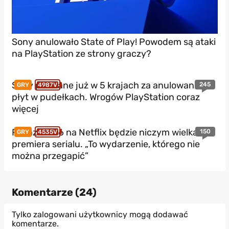
Sony anulowało State of Play! Powodem są ataki
na PlayStation ze strony graczy?
Sony pozwane już w 5 krajach za anulowanie
245
GRY
4987V
płyt w pudełkach. Wrogów PlayStation coraz
więcej
Pokaz GTA 6 na Netflix będzie niczym wielka
150
GRY
4535V
premiera serialu. „To wydarzenie, którego nie
można przegapić”
Komentarze (
24
)
Tylko zalogowani użytkownicy mogą dodawać
komentarze.