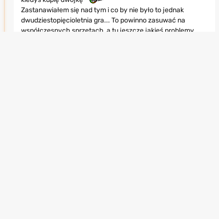
Zastanawiałem się nad tym i co by nie było to jednak
dwudziestopięcioletnia gra... To powinno zasuwać na
współczesnych sprzętach, a tu jeszcze jakieś problemy
Sam grałem te dwadzieścia pięć lat temu na duronie
800mhz, rivie tnt2 i może 128mb ramu.
08.07, 17:39
Darth_Adas
1
POZIOM:
78
REP.:
30232
Danny10
To najlepsze co zrobili z NS2. Gry zyskują
teraz drugą młodość. Przykładowo Wiedzmin 3 teraz
wygląda I chodzi o niebo lepiej.
08.07, 18:12
wisnia87r
6
POZIOM:
67
REP.:
12399
Ja grałem w GTA3 na switch była tam misja że trzeba było