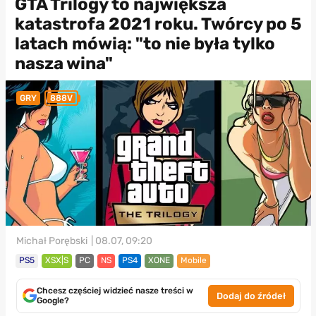
GTA Trilogy to największa
katastrofa 2021 roku. Twórcy po 5
latach mówią: "to nie była tylko
nasza wina"
GRY
888V
Michał Porębski
| 08.07, 09:20
PS5
XSX|S
PC
NS
PS4
XONE
Mobile
Chcesz częściej widzieć nasze treści w
Dodaj do źródeł
Google?