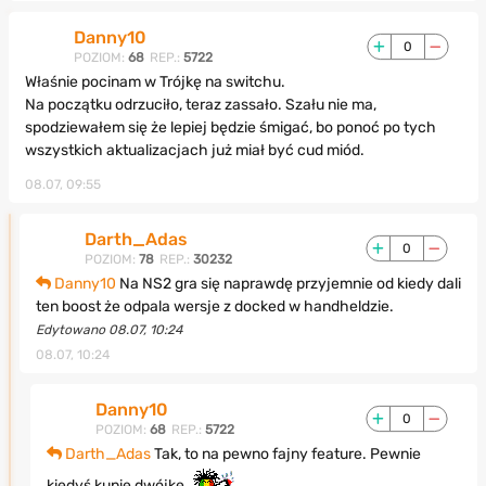
Danny10
0
POZIOM:
68
REP.:
5722
Właśnie pocinam w Trójkę na switchu.
Na początku odrzuciło, teraz zassało. Szału nie ma,
spodziewałem się że lepiej będzie śmigać, bo ponoć po tych
wszystkich aktualizacjach już miał być cud miód.
08.07, 09:55
Darth_Adas
0
POZIOM:
78
REP.:
30232
Danny10
Na NS2 gra się naprawdę przyjemnie od kiedy dali
ten boost że odpala wersje z docked w handheldzie.
Edytowano 08.07, 10:24
08.07, 10:24
Danny10
0
POZIOM:
68
REP.:
5722
Darth_Adas
Tak, to na pewno fajny feature. Pewnie
kiedyś kupię dwójkę