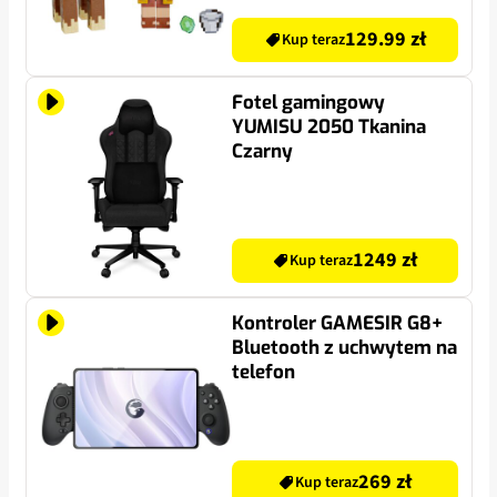
129.99 zł
Kup teraz
Fotel gamingowy
YUMISU 2050 Tkanina
Czarny
1249 zł
Kup teraz
Kontroler GAMESIR G8+
Bluetooth z uchwytem na
telefon
269 zł
Kup teraz