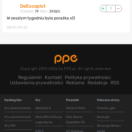
DeEscapist
1
POZIOM:
79
REP.:
39383
W zeszłym tygodniu była porażka xD
08.07, 09:33
Copyright 2010-2026 by PPE.pl. All rights reserved.
Regulamin
Kontakt
Polityka prywatności
Ustawienia prywatności
Reklama
Redakcja
RSS
Ranking Gier
Gry
Poradniki
Polecane strony
Gry samochodowe
Wiedźmin 3
Ghost of Yotei
Premiery gier
Gry zręcznościowe
Mass Effect Edycja
Clair Obscur
Baza gier
Legendarna
Expedition 33
Gry FPP
Recenzje filmów i
GTA 5
AC Shadows
seriali