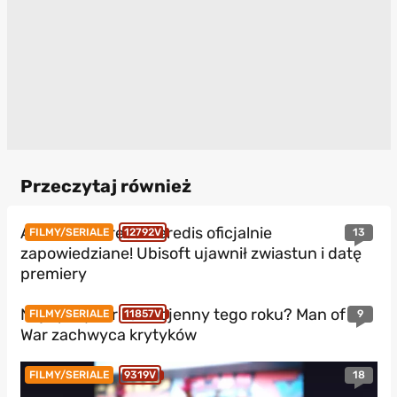
Przeczytaj również
Assassin’s Creed Heredis oficjalnie
13
FILMY/SERIALE
12792V
zapowiedziane! Ubisoft ujawnił zwiastun i datę
premiery
Najlepszy thriller wojenny tego roku? Man of
9
FILMY/SERIALE
11857V
War zachwyca krytyków
18
FILMY/SERIALE
9319V