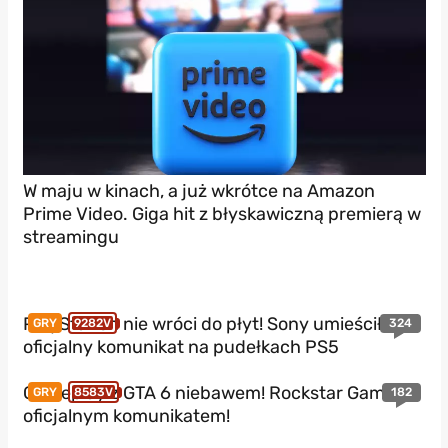
W maju w kinach, a już wkrótce na Amazon
Prime Video. Giga hit z błyskawiczną premierą w
streamingu
PlayStation nie wróci do płyt! Sony umieściło
324
GRY
9282V
oficjalny komunikat na pudełkach PS5
Gameplay z GTA 6 niebawem! Rockstar Games z
182
GRY
8583V
oficjalnym komunikatem!