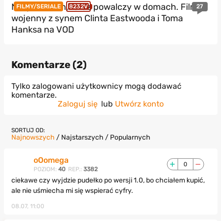
Nie podbił kin, teraz powalczy w domach. Film
27
FILMY/SERIALE
8232V
wojenny z synem Clinta Eastwooda i Toma
Hanksa na VOD
Komentarze (
2
)
Tylko zalogowani użytkownicy mogą dodawać
komentarze.
Zaloguj się
lub
Utwórz konto
SORTUJ OD:
Najnowszych
/
Najstarszych
/
Popularnych
oOomega
0
POZIOM:
40
REP.:
3382
ciekawe czy wyjdzie pudełko po wersji 1.0, bo chciałem kupić,
ale nie uśmiecha mi się wspierać cyfry.
08.07, 11:00