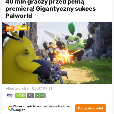
40 mln graczy przed pełną
premierą! Gigantyczny sukces
Palworld
GRY
266V
AlbertWokulski
| 08.07, 09:31
PS5
XSX|S
PC
XONE
Chcesz częściej widzieć nasze treści w
Dodaj do źródeł
Google?