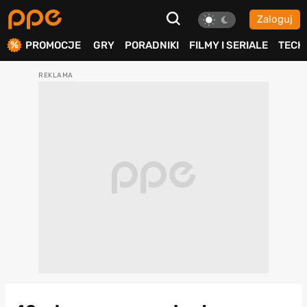
Zaloguj
ierdź
PROMOCJE
GRY
PORADNIKI
FILMY I SERIALE
TECH