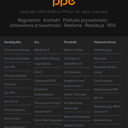
Copyright 2010-2026 by PPE.pl. All rights reserved.
Regulamin
Kontakt
Polityka prywatności
Ustawienia prywatności
Reklama
Redakcja
RSS
Ranking Gier
Gry
Poradniki
Polecane strony
Gry samochodowe
Wiedźmin 3
Ghost of Yotei
Premiery gier
Gry zręcznościowe
Mass Effect Edycja
Clair Obscur
Baza gier
Legendarna
Expedition 33
Gry FPP
Recenzje filmów i
GTA 5
AC Shadows
seriali
Gry przygodowe
Cyberpunk 2077
Kingdom Come
Testy sprzętu
Gry akcji
Deliverance 2
Red Dead
Najlepsze gry PS5
Gry RPG
Redemption 2
Gothic 1 Remake
BET.PL
Gry horror
The Last of Us Part 1
AC Black Flag
Najlepsze gry XBOX
Resynced
Gry symulatory
Uncharted 4
Series S i X
Silent Hill 2 Remake
Gry survival
God of War Ragnarok
Bukmacherzy
Baldurs Gate 3
Gry z otwartym