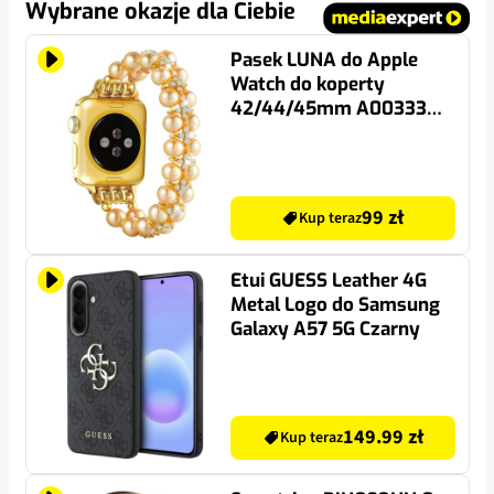
Wybrane okazje dla Ciebie
Pasek LUNA do Apple
Watch do koperty
42/44/45mm A00333
Złoty
99 zł
Kup teraz
Etui GUESS Leather 4G
Metal Logo do Samsung
Galaxy A57 5G Czarny
149.99 zł
Kup teraz