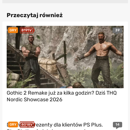
Przeczytaj również
39
GRY
8191V
Gothic 2 Remake już za kilka godzin? Dziś THQ
Nordic Showcase 2026
Darmowy prezenty dla klientów PS Plus.
14
GRY
8018V