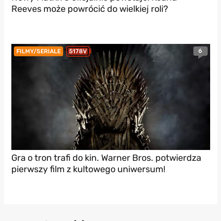
Reeves może powrócić do wielkiej roli?
6
FILMY/SERIALE
5178V
Gra o tron trafi do kin. Warner Bros. potwierdza
pierwszy film z kultowego uniwersum!