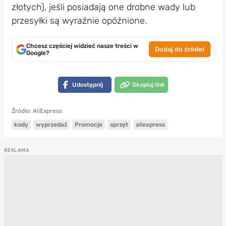
złotych), jeśli posiadają one drobne wady lub
przesyłki są wyraźnie opóźnione.
Chcesz częściej widzieć nasze treści w
Dodaj do źródeł
Google?
Udostępnij
Skopiuj link
Źródło: AliExpress
kody
wyprzedaż
Promocje
sprzęt
aliexpress