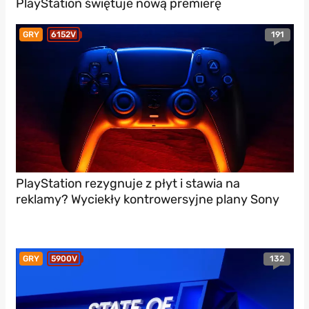
PlayStation świętuje nową premierę
191
GRY
6152V
PlayStation rezygnuje z płyt i stawia na
reklamy? Wyciekły kontrowersyjne plany Sony
132
GRY
5900V