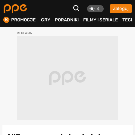
Zaloguj
ierdź
PROMOCJE
GRY
PORADNIKI
FILMY I SERIALE
TECH