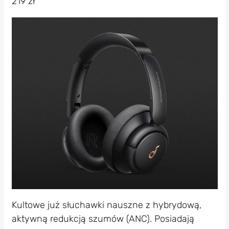
219 zł
Kultowe już słuchawki nauszne z hybrydową,
aktywną redukcją szumów (ANC). Posiadają