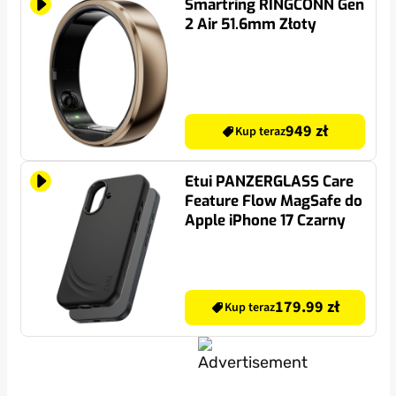
Smartring RINGCONN Gen
2 Air 51.6mm Złoty
949 zł
Kup teraz
Etui PANZERGLASS Care
Feature Flow MagSafe do
Apple iPhone 17 Czarny
179.99 zł
Kup teraz