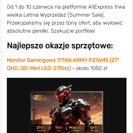
Od 1 do 10 czerwca na platformie AliExpress trwa
wielka Letnia Wyprzedaż (Summer Sale).
Przekopaliśmy się przez tony ofert, aby wyłowić
absolutne perełki. Szykujcie portfele!
Najlepsze okazje sprzętowe:
Monitor Gamingowy TITAN ARMY P276MS (27"
QHD, QD-Mini LED, 275Hz)
- około 1050 zł