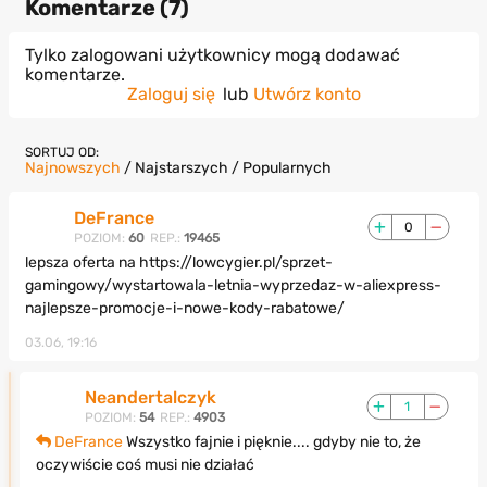
Komentarze (
7
)
Tylko zalogowani użytkownicy mogą dodawać
komentarze.
Zaloguj się
lub
Utwórz konto
SORTUJ OD:
Najnowszych
/
Najstarszych
/
Popularnych
DeFrance
0
POZIOM:
60
REP.:
19465
lepsza oferta na https://lowcygier.pl/sprzet-
gamingowy/wystartowala-letnia-wyprzedaz-w-aliexpress-
najlepsze-promocje-i-nowe-kody-rabatowe/
03.06, 19:16
Neandertalczyk
1
POZIOM:
54
REP.:
4903
DeFrance
Wszystko fajnie i pięknie.... gdyby nie to, że
oczywiście coś musi nie działać