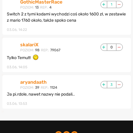
GothicMasterRace
1
POZIOM:
13
REP.:
4
Switch 2 z tymi kodami wychodzi coś około 1600 zł, w zestawie
z mario 1760 około, także spoko cena
03.06, 14:22
skalariX
0
POZIOM:
98
REP.:
79067
Tylko Temu!!!
03.06, 14:05
aryandaath
3
POZIOM:
39
REP.:
1124
Ja pi.rdole, nawet nazwy nie podali..
03.06, 13:53