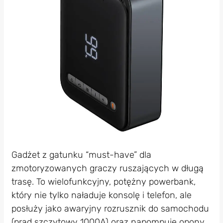
Gadżet z gatunku “must-have” dla
zmotoryzowanych graczy ruszających w długą
trasę. To wielofunkcyjny, potężny powerbank,
który nie tylko naładuje konsolę i telefon, ale
posłuży jako awaryjny rozrusznik do samochodu
(prąd szczytowy 1000A) oraz napompuje opony