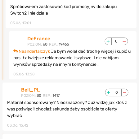
Spróbowałem zastosować kod promocyjny do zakupu
Switch2 i nie działa
05.06, 13:01
DeFrance
0
POZIOM:
60
REP.:
19465
Neandertalczyk
Ja bym wolał dać trochę więcej i kupić u
nas. Łatwiejsze reklamowanie i szybsze. I nie nabijam
wyników sprzedaży na innym kontynencie .
05.06, 13:28
Bell_PL
0
POZIOM:
30
REP.:
1417
Materiał sponsorowany? Nieoznaczony? Już widzę jak ktoś z
was poświęcił chociaż sekundę żeby osobiście te oferty
wybrać
03.06, 15:42