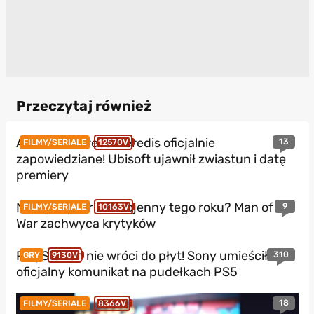
Przeczytaj również
Assassin’s Creed Heredis oficjalnie
13
FILMY/SERIALE
12570V
zapowiedziane! Ubisoft ujawnił zwiastun i datę
premiery
Najlepszy thriller wojenny tego roku? Man of
9
FILMY/SERIALE
10163V
War zachwyca krytyków
PlayStation nie wróci do płyt! Sony umieściło
310
GRY
9130V
oficjalny komunikat na pudełkach PS5
18
FILMY/SERIALE
8366V