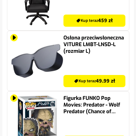
459 zł
Kup teraz
Osłona przeciwsłoneczna
VITURE LMBT-LNSD-L
(rozmiar L)
49.99 zł
Kup teraz
Figurka FUNKO Pop
Movies: Predator - Wolf
Predator (Chance of
Chase)