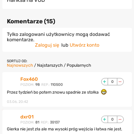
Hanksa na VOD
Komentarze (
15
)
Tylko zalogowani użytkownicy mogą dodawać
komentarze.
Zaloguj się
lub
Utwórz konto
SORTUJ OD:
Najnowszych
/
Najstarszych
/
Popularnych
Fox460
0
POZIOM:
98
REP.:
110500
Przez tydzień bo potem znowu spadnie ze stołka
03.06, 20:42
dxr01
0
POZIOM:
81
REP.:
35137
Gierka nie jest zła ale ma wysoki próg wejścia i łatwa nie jest.