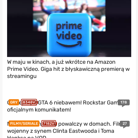
W maju w kinach, a już wkrótce na Amazon
Prime Video. Giga hit z błyskawiczną premierą w
streamingu
Gameplay z GTA 6 niebawem! Rockstar Games z
178
GRY
8348V
oficjalnym komunikatem!
Nie podbił kin, teraz powalczy w domach. Film
27
FILMY/SERIALE
7182V
wojenny z synem Clinta Eastwooda i Toma