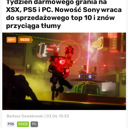
Tydzień darmowego grania na
XSX, PS5 i PC. Nowość Sony wraca
do sprzedażowego top 10 i znów
przyciąga tłumy
GRY
965V
Bartosz Dawidowski
| 03.06, 10:53
PS5
XSX|S
PC