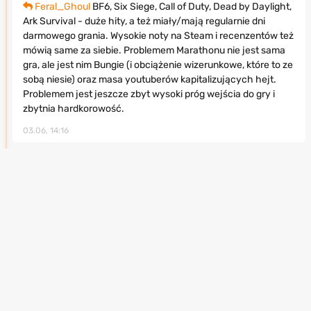
Feral_Ghoul
BF6, Six Siege, Call of Duty, Dead by Daylight,
Ark Survival - duże hity, a też miały/mają regularnie dni
darmowego grania. Wysokie noty na Steam i recenzentów też
mówią same za siebie. Problemem Marathonu nie jest sama
gra, ale jest nim Bungie (i obciążenie wizerunkowe, które to ze
sobą niesie) oraz masa youtuberów kapitalizujących hejt.
Problemem jest jeszcze zbyt wysoki próg wejścia do gry i
zbytnia hardkorowość.
03.06, 14:16
Feral_Ghoul
0
POZIOM:
52
REP.:
7520
MateuszKiszlo
Jest drobna różnica w darmowym
czasowym dostępie do tytułu, który odniósł sukces, a
pompowaniem trupa🤯
P.S. Problemem jest także przesyt multiszrotem🤮
03.06, 14:27
GnomPC
Zbanowany