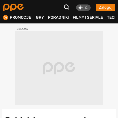
Zaloguj
ierdź
PROMOCJE
GRY
PORADNIKI
FILMY I SERIALE
TECH