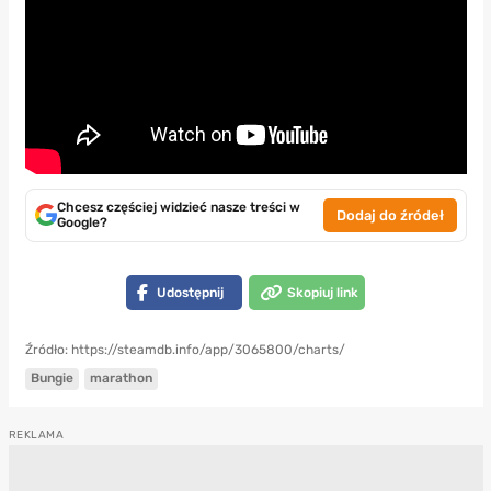
Chcesz częściej widzieć nasze treści w
Dodaj do źródeł
Google?
Udostępnij
Skopiuj link
Źródło: https://steamdb.info/app/3065800/charts/
Bungie
marathon