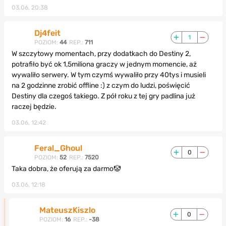
03.06, 20:38
Dj4feit
1
POZIOM:
44
REP.:
711
W szczytowy momentach, przy dodatkach do Destiny 2,
potrafiło być ok 1,5miliona graczy w jednym momencie, aż
wywaliło serwery. W tym czymś wywaliło przy 40tys i musieli
na 2 godzinne zrobić offline :) z czym do ludzi, poświęcić
Destiny dla czegoś takiego. Z pół roku z tej gry padlina już
raczej będzie.
03.06, 12:42
Feral_Ghoul
0
POZIOM:
52
REP.:
7520
Taka dobra, że oferują za darmo🤡
03.06, 12:18
MateuszKiszlo
0
POZIOM:
16
REP.:
-38