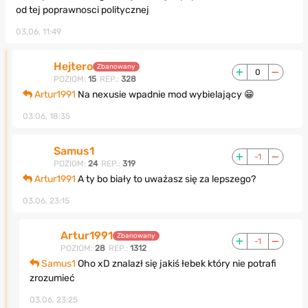
od tej poprawnosci politycznej
03.06, 11:49
Hejtero
Zbanowany
0
POZIOM:
15
REP.:
328
Artur1991
Na nexusie wpadnie mod wybielający 😁
03.06, 18:35
Samus1
-1
POZIOM:
24
REP.:
319
Artur1991
A ty bo biały to uważasz się za lepszego?
03.06, 23:15
Artur1991
Zbanowany
-1
POZIOM:
28
REP.:
1312
Samus1
Oho xD znalazł się jakiś łebek który nie potrafi
zrozumieć
03.06, 23:25