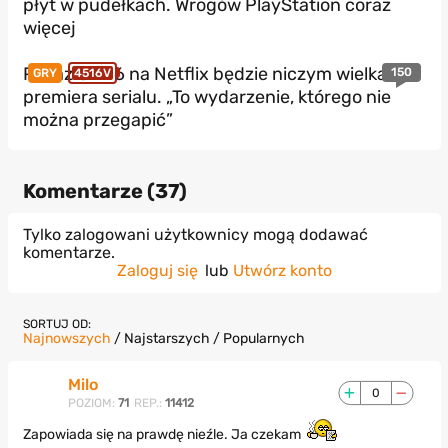
płyt w pudełkach. Wrogów PlayStation coraz
więcej
Pokaz GTA 6 na Netflix będzie niczym wielka
150
GRY
4516V
premiera serialu. „To wydarzenie, którego nie
można przegapić”
Komentarze (
37
)
Tylko zalogowani użytkownicy mogą dodawać
komentarze.
Zaloguj się
lub
Utwórz konto
SORTUJ OD:
Najnowszych
/
Najstarszych
/
Popularnych
Milo
0
POZIOM:
71
REP.:
11412
Zapowiada się na prawdę nieźle. Ja czekam