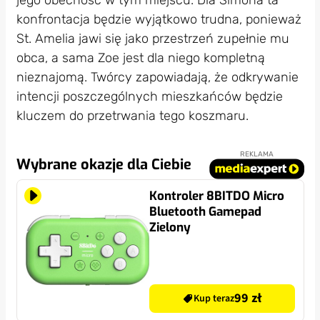
jego obecność w tym miejscu. Dla Simona ta
konfrontacja będzie wyjątkowo trudna, ponieważ
St. Amelia jawi się jako przestrzeń zupełnie mu
obca, a sama Zoe jest dla niego kompletną
nieznajomą. Twórcy zapowiadają, że odkrywanie
intencji poszczególnych mieszkańców będzie
kluczem do przetrwania tego koszmaru.
REKLAMA
Wybrane okazje dla Ciebie
Kontroler 8BITDO Micro
Bluetooth Gamepad
Zielony
99 zł
Kup teraz