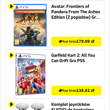
Avatar: Frontiers of
Pandora From The Ashes
Edition (Z popiołów) Gra
PS5
179.99 zł
Kup teraz
Garfield Kart 2: All You
Can Drift Gra PS5
138.82 zł
Kup teraz
Komplet joysticków
FLYDIGI do kontrolera