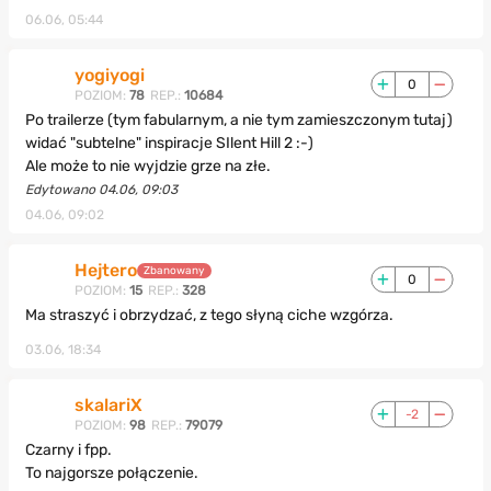
06.06, 05:44
yogiyogi
0
POZIOM:
78
REP.:
10684
Po trailerze (tym fabularnym, a nie tym zamieszczonym tutaj)
widać "subtelne" inspiracje SIlent Hill 2 :-)
Ale może to nie wyjdzie grze na złe.
Edytowano 04.06, 09:03
04.06, 09:02
Hejtero
Zbanowany
0
POZIOM:
15
REP.:
328
Ma straszyć i obrzydzać, z tego słyną ciche wzgórza.
03.06, 18:34
skalariX
-2
POZIOM:
98
REP.:
79079
Czarny i fpp.
To najgorsze połączenie.