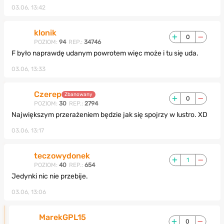
03.06, 13:42
klonik
0
POZIOM:
94
REP.:
34746
F było naprawdę udanym powrotem więc może i tu się uda.
03.06, 13:33
Czerep
Zbanowany
0
POZIOM:
30
REP.:
2794
Największym przerażeniem będzie jak się spojrzy w lustro. XD
03.06, 13:17
teczowydonek
1
POZIOM:
40
REP.:
654
Jedynki nic nie przebije.
03.06, 13:06
MarekGPL15
0