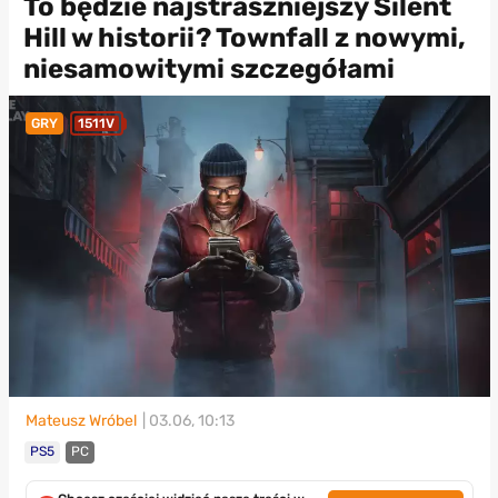
To będzie najstraszniejszy Silent
Hill w historii? Townfall z nowymi,
niesamowitymi szczegółami
GRY
1511V
Mateusz Wróbel
| 03.06, 10:13
PS5
PC