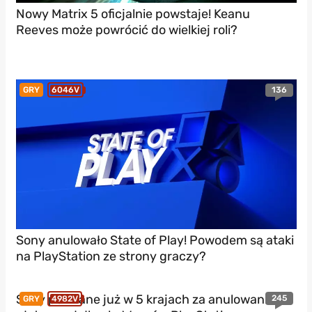
Nowy Matrix 5 oficjalnie powstaje! Keanu
Reeves może powrócić do wielkiej roli?
136
GRY
6046V
Sony anulowało State of Play! Powodem są ataki
na PlayStation ze strony graczy?
Sony pozwane już w 5 krajach za anulowanie
245
GRY
4982V