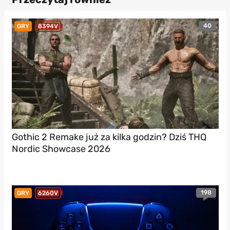
40
GRY
8394V
Gothic 2 Remake już za kilka godzin? Dziś THQ
Nordic Showcase 2026
198
GRY
6260V