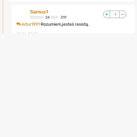
Samus1
-1
POZIOM:
24
REP.:
319
Artur1991
Rozumiem,jesteś rasistą.
03.06, 23:27
Artur1991
Zbanowany
0
POZIOM:
28
REP.:
1312
Samus1
XD jeśli nawet to co. Zabronisz mi moich
poglądów?
03.06, 23:28
Samus1
-1
POZIOM:
24
REP.:
319
Artur1991
Nie,sam odpowiadasz za swoje czyny.
03.06, 23:31