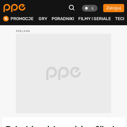
Zaloguj
ierdź
PROMOCJE
GRY
PORADNIKI
FILMY I SERIALE
TECH