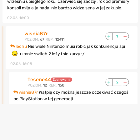
wrześniu ubiegłego roku. Czerwiec się zaczął, rok od premiery
konsoli mija a ja nadal nie bardzo widzę sens w jej zakupie.
02.06, 16:00
wisnia87r
1
POZIOM:
67
REP.:
12411
lechu
Nie wiele Nintendo musi robić jak konkurencja śpi
u mnie switch 2 leży i się kurzy :/
02.06, 16:08
Tesene44
Zbanowany
2
POZIOM:
12
REP.:
150
wisnia87r
Wątpię czy można jeszcze oczekiwać czegoś
po PlayStation w tej generacji.
Ale faktycznie przez brak konkurencji Nintendo zaczyna
osiadać na laurach
02.06, 16:10