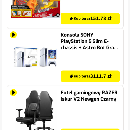
151.78 zł
Kup teraz
Konsola SONY
PlayStation 5 Slim E-
chassis + Astro Bot Gra
PS5
3111.7 zł
Kup teraz
Fotel gamingowy RAZER
Iskur V2 Newgen Czarny