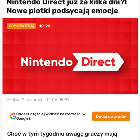
Nintendo Direct już za kilka dni?!
Nowe plotki podsycają emocje
GRY (PLOTKA)
1012V
Michał Pieczarski
| 02.06, 15:57
Chcesz częściej widzieć nasze treści w
Dodaj do źródeł
Google?
Choć w tym tygodniu uwagę graczy mają