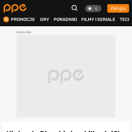
Zaloguj
ierdź
PROMOCJE
GRY
PORADNIKI
FILMY I SERIALE
TECH