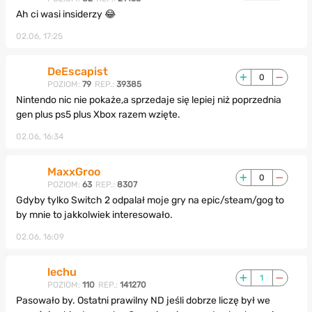
Ah ci wasi insiderzy 😂
02.06, 17:25
DeEscapist
0
POZIOM:
79
REP.:
39385
Nintendo nic nie pokaże,a sprzedaje się lepiej niż poprzednia
gen plus ps5 plus Xbox razem wzięte.
02.06, 16:34
MaxxGroo
0
POZIOM:
63
REP.:
8307
Gdyby tylko Switch 2 odpalał moje gry na epic/steam/gog to
by mnie to jakkolwiek interesowało.
02.06, 16:09
lechu
1
POZIOM:
110
REP.:
141270
Pasowało by. Ostatni prawilny ND jeśli dobrze liczę był we