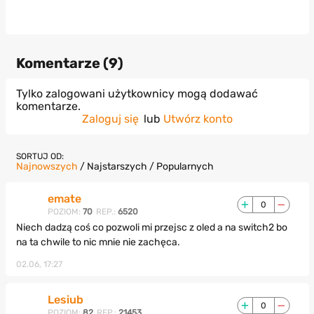
Komentarze (
9
)
Tylko zalogowani użytkownicy mogą dodawać
komentarze.
Zaloguj się
lub
Utwórz konto
SORTUJ OD:
Najnowszych
/
Najstarszych
/
Popularnych
emate
0
POZIOM:
70
REP.:
6520
Niech dadzą coś co pozwoli mi przejsc z oled a na switch2 bo
na ta chwile to nic mnie nie zachęca.
02.06, 17:27
Lesiub
0
POZIOM:
82
REP.:
21453