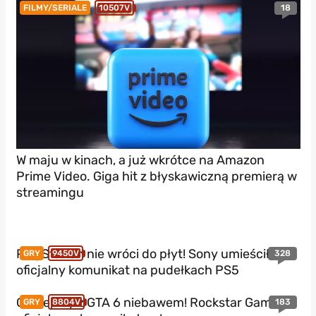
18
FILMY/SERIALE
10507V
W maju w kinach, a już wkrótce na Amazon
Prime Video. Giga hit z błyskawiczną premierą w
streamingu
PlayStation nie wróci do płyt! Sony umieściło
328
GRY
9450V
oficjalny komunikat na pudełkach PS5
Gameplay z GTA 6 niebawem! Rockstar Games z
183
GRY
8804V