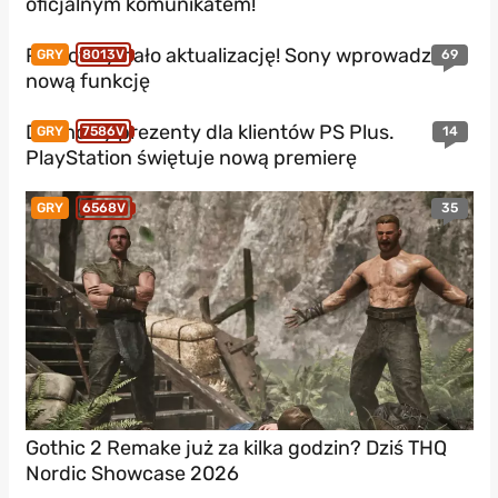
oficjalnym komunikatem!
PS5 otrzymało aktualizację! Sony wprowadza
69
GRY
8013V
nową funkcję
Darmowy prezenty dla klientów PS Plus.
14
GRY
7586V
PlayStation świętuje nową premierę
35
GRY
6568V
Gothic 2 Remake już za kilka godzin? Dziś THQ
Nordic Showcase 2026