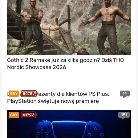
Gothic 2 Remake już za kilka godzin? Dziś THQ
Nordic Showcase 2026
Darmowy prezenty dla klientów PS Plus.
14
GRY
8078V
PlayStation świętuje nową premierę
191
GRY
6179V