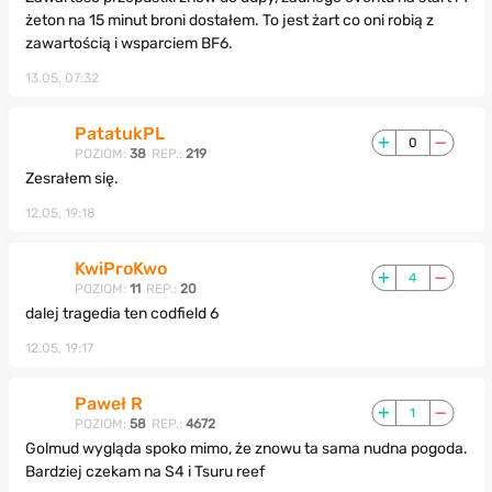
żeton na 15 minut broni dostałem. To jest żart co oni robią z
zawartością i wsparciem BF6.
13.05, 07:32
PatatukPL
0
POZIOM:
38
REP.:
219
Zesrałem się.
12.05, 19:18
KwiProKwo
4
POZIOM:
11
REP.:
20
dalej tragedia ten codfield 6
12.05, 19:17
Paweł R
1
POZIOM:
58
REP.:
4672
Golmud wygląda spoko mimo, że znowu ta sama nudna pogoda.
Bardziej czekam na S4 i Tsuru reef