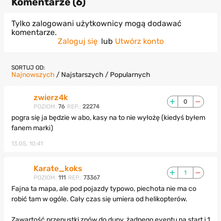
Komentarze (
6
)
Tylko zalogowani użytkownicy mogą dodawać
komentarze.
Zaloguj się
lub
Utwórz konto
SORTUJ OD:
Najnowszych
/
Najstarszych
/
Popularnych
zwierz4k
0
POZIOM:
76
REP.:
22274
pogra się ja będzie w abo, kasy na to nie wyłożę (kiedyś byłem
fanem marki)
13.05, 10:41
Karate_koks
1
POZIOM:
111
REP.:
73367
Fajna ta mapa, ale pod pojazdy typowo, piechota nie ma co
robić tam w ogóle. Cały czas się umiera od helikopterów.
Zawartość przepustki znów do dupy, żadnego eventu na start i 1