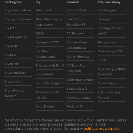
Ranking Gier
Gry
Poradniki
Polecane strony
Gry samochodowe
Wiedźmin 3
Ghost of Yotei
Premiery gier
Gry zręcznościowe
Mass Effect Edycja
Clair Obscur
Baza gier
Legendarna
Expedition 33
Gry FPP
Recenzje filmów i
GTA 5
AC Shadows
seriali
Gry przygodowe
Cyberpunk 2077
Kingdom Come
Testy sprzętu
Gry akcji
Deliverance 2
Red Dead
Najlepsze gry PS5
Gry RPG
Redemption 2
Gothic 1 Remake
BET.PL
Gry horror
The Last of Us Part 1
AC Black Flag
Najlepsze gry XBOX
Resynced
Gry symulatory
Uncharted 4
Series S i X
Silent Hill 2 Remake
Gry survival
God of War Ragnarok
Bukmacherzy
Baldurs Gate 3
Gry z otwartym
Assassin's Creed
Kod promocyjny
światem
Valhalla
Hogwarts Legacy
Fortuna
Disco Elysium
Wiedźmin 3
Na stronie mogą znajdować się odnośniki do witryn partnerów, którzy
wspierają jej działalność poprzez dzielenie się zyskiem ze
sprzedanych produktów. Więcej informacji w
polityce prywatności