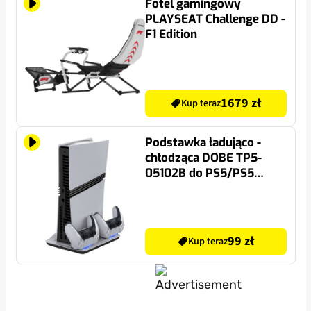
Fotel gamingowy
PLAYSEAT Challenge DD -
F1 Edition
1679 zł
Kup teraz
Podstawka ładująco -
chłodząca DOBE TP5-
05102B do PS5/PS5
Slim/PS5 Pro
99 zł
Kup teraz