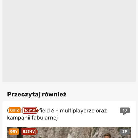
Przeczytaj również
Quiz o Battlefield 6 - multiplayerze oraz
10
QUIZ
1691V
kampanii fabularnej
39
GRY
8234V