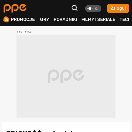
Zaloguj
ierdź
PROMOCJE
GRY
PORADNIKI
FILMY I SERIALE
TECH