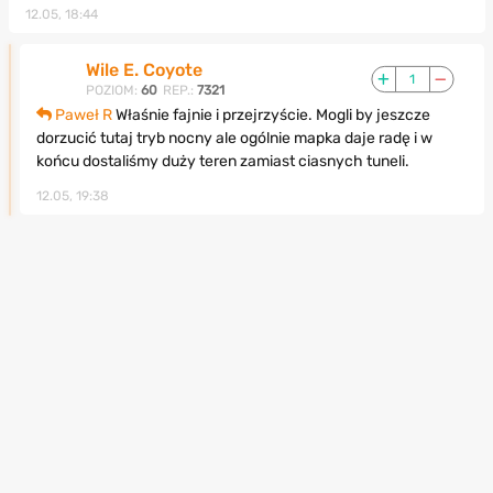
12.05, 18:44
Wile E. Coyote
1
POZIOM:
60
REP.:
7321
Paweł R
Właśnie fajnie i przejrzyście. Mogli by jeszcze
dorzucić tutaj tryb nocny ale ogólnie mapka daje radę i w
końcu dostaliśmy duży teren zamiast ciasnych tuneli.
12.05, 19:38