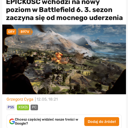
EPICKOŚĆ wchodzi na nowy
poziom w Battlefield 6. 3. sezon
zaczyna się od mocnego uderzenia
GRY
897V
Grzegorz Cyga
| 12.05, 18:21
PS5
XSX|S
PC
Chcesz częściej widzieć nasze treści w
Dodaj do źródeł
Google?