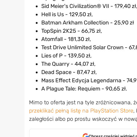
Sid Meier's Civilization® VII - 179,40 zł
Hell is Us - 129,50 zł,
Batman Arkham Collection - 25,90 zł
TopSpin 2K25 - 66,75 zł,
Atomfall - 181,30 zł,
Test Drive Unlimited Solar Crown - 67,8
Lies of P - 139,50 zł,
The Quarry - 44,07 zł,
Dead Space - 87,47 zł,
Mass Effect Edycja Legendarna - 74,97
A Plague Tale: Requiem - 90,65 zł.
Mimo to oferta jest na tyle zróżnicowana, 
przeklikać pełną listę na PlayStation Store
,
zaległości albo po prostu wskoczyć w nową 
Chcesz częściej widzieć 