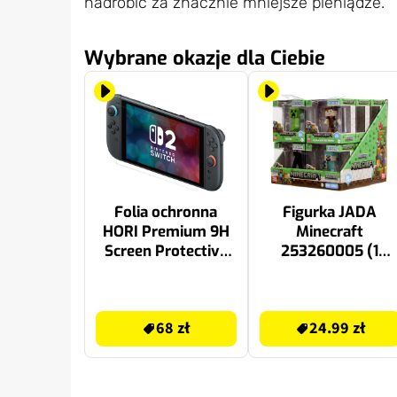
nadrobić za znacznie mniejsze pieniądze.
Wybrane okazje dla Ciebie
Folia ochronna
Figurka JADA
HORI Premium 9H
Minecraft
Screen Protective
253260005 (1
Filter do Nintendo
figurka)
Switch 2
68 zł
24.99 zł
68 zł
24.99 zł