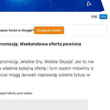
PS5
PS4
nasze treści w Google?
Dodaj do źródeł
 promocję. Weekendowa oferta powinna
romocję „Wielkie Gry, Wielkie Okazje”, ale to nie
o właśnie kolejną ofertę i tym razem mówimy o
racze mogą dorwać naprawdę solidne tytuły w
część tekstu pod wideo