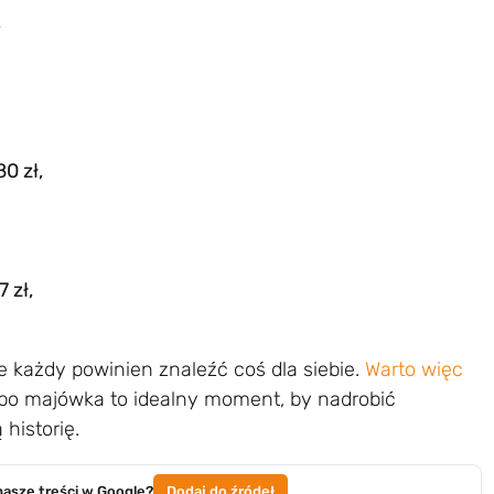
,
0 zł,
 zł,
że każdy powinien znaleźć coś dla siebie.
Warto więc
 bo majówka to idealny moment, by nadrobić
historię.
nasze treści w Google?
Dodaj do źródeł