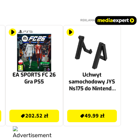
REKLAMA
EA SPORTS FC 26
Uchwyt
Gra PS5
samochodowy JYS
Ns175 do Nintendo
Switch
202.52 zł
49.99 zł
202.52 zł
49.99 zł