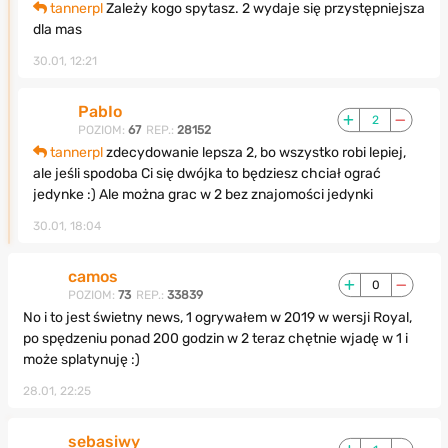
tannerpl
Zależy kogo spytasz. 2 wydaje się przystępniejsza
dla mas
30.01, 12:21
PabIo
2
POZIOM:
67
REP.:
28152
tannerpl
zdecydowanie lepsza 2, bo wszystko robi lepiej,
ale jeśli spodoba Ci się dwójka to będziesz chciał ograć
jedynke :) Ale można grac w 2 bez znajomości jedynki
30.01, 18:04
camos
0
POZIOM:
73
REP.:
33839
No i to jest świetny news, 1 ogrywałem w 2019 w wersji Royal,
po spędzeniu ponad 200 godzin w 2 teraz chętnie wjadę w 1 i
może splatynuję :)
28.01, 22:25
sebasiwy