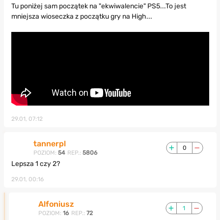
Tu poniżej sam początek na "ekwiwalencie" PS5...To jest
mniejsza wioseczka z początku gry na High...
29.01, 07:12
tannerpl
0
POZIOM:
54
REP.:
5806
Lepsza 1 czy 2?
29.01, 00:16
Alfoniusz
1
POZIOM:
16
REP.:
72