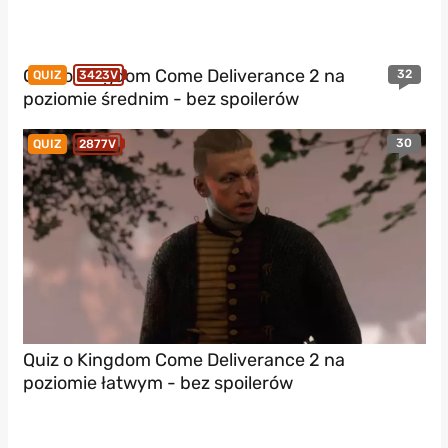
Quiz o Kingdom Come Deliverance 2 na
32
QUIZ
3423V
poziomie średnim - bez spoilerów
30
QUIZ
2877V
Quiz o Kingdom Come Deliverance 2 na
poziomie łatwym - bez spoilerów