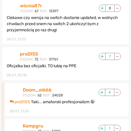
wisnia87r
0
POZIOM:
67
REP.:
12397
Ciekawe czy wersja na switch dostanie updated, w wolnych
chwilach przed snem na switch 2 ukończył bym z
przyjemnością po raz drugi
28.01, 21:23
proDISS
7
POZIOM:
72
REP.:
37761
Oficjalka bez oficjalki. TO lubię na PPE
28.01, 20:18
Doom_el666
4
POZIOM:
62
REP.:
24028
proDISS
Taki... amatorski profesjonalizm 🤪
28.01, 21:33
Kempgru
1