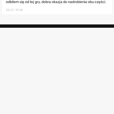
odbiłem się od tej gry, dobra okazja do nadrobienia obu części.
28.01, 19:48
Copyright 2010-2026 by PPE.pl. All rights reserved.
Regulamin
Kontakt
Polityka prywatności
Ustawienia prywatności
Reklama
Redakcja
RSS
Ranking Gier
Gry
Poradniki
Polecane strony
Gry samochodowe
Wiedźmin 3
Ghost of Yotei
Premiery gier
Gry zręcznościowe
Mass Effect Edycja
Clair Obscur
Baza gier
Legendarna
Expedition 33
Gry FPP
Recenzje filmów i
GTA 5
AC Shadows
seriali
Gry przygodowe
Cyberpunk 2077
Kingdom Come
Testy sprzętu
Gry akcji
Deliverance 2