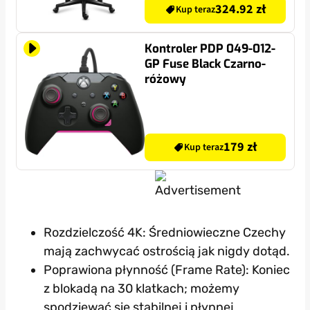
324.92 zł
Kup teraz
Kontroler PDP 049-012-
GP Fuse Black Czarno-
różowy
179 zł
Kup teraz
Rozdzielczość 4K: Średniowieczne Czechy
mają zachwycać ostrością jak nigdy dotąd.
Poprawiona płynność (Frame Rate): Koniec
z blokadą na 30 klatkach; możemy
spodziewać się stabilnej i płynnej