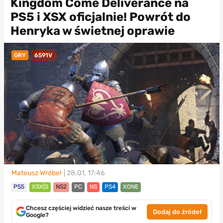
Kingdom Come Deliverance na
PS5 i XSX oficjalnie! Powrót do
Henryka w świetnej oprawie
GRY
6591V
Mateusz Wróbel
| 28.01, 17:46
PS5
XSX|S
NS2
PC
NS
PS4
XONE
Chcesz częściej widzieć nasze treści w
Dodaj do źródeł
Google?