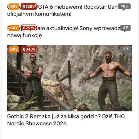
Gameplay z GTA 6 niebawem! Rockstar Games z
183
GRY
8928V
oficjalnym komunikatem!
PS5 otrzymało aktualizację! Sony wprowadza
69
GRY
8259V
nową funkcję
39
GRY
8040V
Gothic 2 Remake już za kilka godzin? Dziś THQ
Nordic Showcase 2026