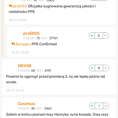
POZIOM:
47
REP.:
5380
proDISS
Oficjalka sygnowana gwarancją jakości i
rzetelności PPE
30.01, 09:07
proDISS
0
POZIOM:
72
REP.:
37761
Kempgru
PPE Confirmed
30.01, 10:36
N0V4K
0
POZIOM:
68
REP.:
6141
Powinni to ogarnąć przed premierą 2, no ale lepiej późno niż
wcale.
28.01, 20:16
Casimus
2
POZIOM:
45
REP.:
3462
Zatem w końcu poznam losy Henryka, syna kowala. Dwa razy