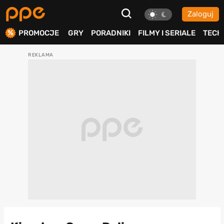
Zaloguj
ierdź
PROMOCJE
GRY
PORADNIKI
FILMY I SERIALE
TECH