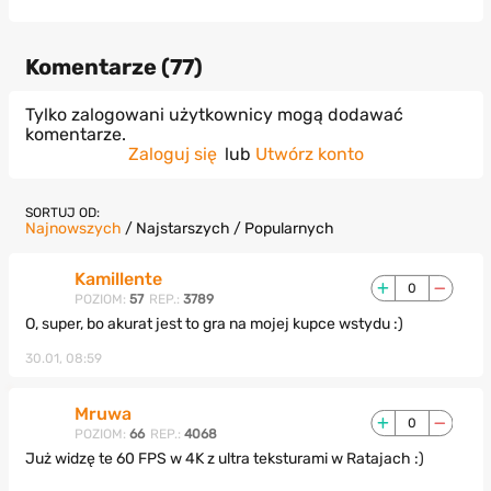
Komentarze (
77
)
Tylko zalogowani użytkownicy mogą dodawać
komentarze.
Zaloguj się
lub
Utwórz konto
SORTUJ OD:
Najnowszych
/
Najstarszych
/
Popularnych
Kamillente
0
POZIOM:
57
REP.:
3789
O, super, bo akurat jest to gra na mojej kupce wstydu :)
30.01, 08:59
Mruwa
0
POZIOM:
66
REP.:
4068
Już widzę te 60 FPS w 4K z ultra teksturami w Ratajach :)