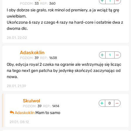
1
POZIOM:
33
REP.:
360
I oby dobrze sie grało, rok minol od premiery, a ja wciąż tą grę
uwielbiam.
Ukończona 6 razy z czego 4 razy na hard-core i ostatnie dwa z
dwoma dlc.
28.01, 22:02
Adaskoklin
1
POZIOM:
39
REP.:
1638
Oby, edycja royal 2 czeka na ogranie ale wstrzymuję się licząc
na tego next gen patcha by jedynkę skończyć zaczynając od
nowa.
28.01, 21:39
Skulwol
0
POZIOM:
39
REP.:
1414
Adaskoklin
Mam to samo
29.01, 08:12