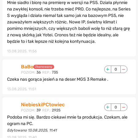
Mnie siadło i biorę na premierę w wersji na PS5. Działa płynnie
na zwykłej konsoli, nie trzeba mieć PRO. Co najlepsze, na Series
S wygląda i działa niemal tak samo jak na bazowym PS5, nie
zauważyłem większych różnic. Nowe IP, świetny klimat i
pomimo mniejszych, czy większych baboli wolę to niż starą grę
z nową skórką jak Yotei. Cronos też nie będzie idealny, ale
będzie to i tak lepsze niż kolejna kontynuacja.
13.08.2025, 11:56
BaBo
Zbanowany
0
POZIOM:
36
REP.:
735
Czeka nas gorąca jesień a na deser MGS 3 Remake .
13.08.2025, 11:51
NiebieskiPCtowiec
0
POZIOM:
39
REP.:
2925
Podoba mi się. Bardzo ciekawi mnie ta produkcja. Czekam, ale
ogram na PC.
Edytowano 13.08.2025, 11:41
13.08.2025, 11:40