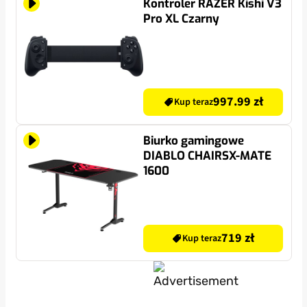
Kontroler RAZER Kishi V3
Pro XL Czarny
997.99 zł
Kup teraz
Biurko gamingowe
DIABLO CHAIRSX-MATE
1600
719 zł
Kup teraz