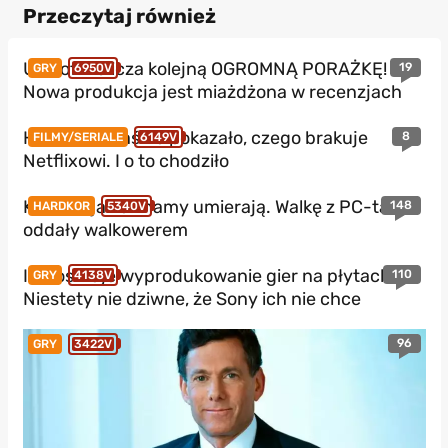
Przeczytaj również
Ubisoft zalicza kolejną OGROMNĄ PORAŻKĘ!
19
GRY
6950V
Nowa produkcja jest miażdżona w recenzjach
HBO Max właśnie pokazało, czego brakuje
8
FILMY/SERIALE
6149V
Netflixowi. I o to chodziło
Konsole jakie znamy umierają. Walkę z PC-tami
148
HARDKOR
5340V
oddały walkowerem
Ile kosztuje wyprodukowanie gier na płytach?
110
GRY
4138V
Niestety nie dziwne, że Sony ich nie chce
96
GRY
3422V