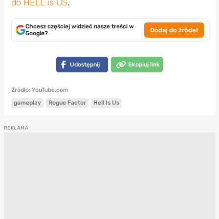
do HELL is US
.
Chcesz częściej widzieć nasze treści w
Dodaj do źródeł
Google?
Udostępnij
Skopiuj link
Źródło: YouTube.com
gameplay
Rogue Factor
Hell Is Us