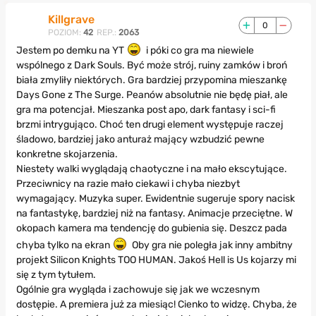
Killgrave
0
POZIOM:
42
REP.:
2063
Jestem po demku na YT
i póki co gra ma niewiele
wspólnego z Dark Souls. Być może strój, ruiny zamków i broń
biała zmyliły niektórych. Gra bardziej przypomina mieszankę
Days Gone z The Surge. Peanów absolutnie nie będę piał, ale
gra ma potencjał. Mieszanka post apo, dark fantasy i sci-fi
brzmi intrygująco. Choć ten drugi element występuje raczej
śladowo, bardziej jako anturaż mający wzbudzić pewne
konkretne skojarzenia.
Niestety walki wyglądają chaotyczne i na mało ekscytujące.
Przeciwnicy na razie mało ciekawi i chyba niezbyt
wymagający. Muzyka super. Ewidentnie sugeruje spory nacisk
na fantastykę, bardziej niż na fantasy. Animacje przeciętne. W
okopach kamera ma tendencję do gubienia się. Deszcz pada
chyba tylko na ekran
Oby gra nie poległa jak inny ambitny
projekt Silicon Knights TOO HUMAN. Jakoś Hell is Us kojarzy mi
się z tym tytułem.
Ogólnie gra wygląda i zachowuje się jak we wczesnym
dostępie. A premiera już za miesiąc! Cienko to widzę. Chyba, że