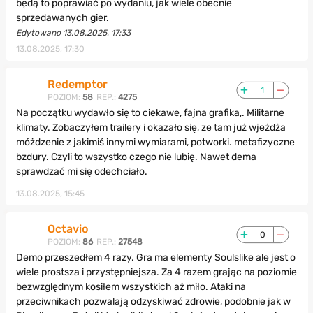
będą to poprawiać po wydaniu, jak wiele obecnie
sprzedawanych gier.
Edytowano 13.08.2025, 17:33
13.08.2025, 17:30
Redemptor
1
POZIOM:
58
REP.:
4275
Na początku wydawło się to ciekawe, fajna grafika,. Militarne
klimaty. Zobaczyłem trailery i okazało się, ze tam już wjeżdża
móżdzenie z jakimiś innymi wymiarami, potworki. metafizyczne
bzdury. Czyli to wszystko czego nie lubię. Nawet dema
sprawdzać mi się odechciało.
13.08.2025, 15:45
Octavio
0
POZIOM:
86
REP.:
27548
Demo przeszedłem 4 razy. Gra ma elementy Soulslike ale jest o
wiele prostsza i przystępniejsza. Za 4 razem grając na poziomie
bezwzględnym kosiłem wszystkich aż miło. Ataki na
przeciwnikach pozwalają odzyskiwać zdrowie, podobnie jak w