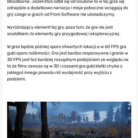
Bloodborne. Jeżeli ktoś odbił się od Soulsów to w tej grze się
odnajdzie a dodatkowo narracja i misje poboczne wciągają do
gry czego w grach od From Software nie uświadczymy.
Wyróżniający element tej gry, poza tym, że gra nie jest
soulslikiem, to elementy gry przygodowej i eksploracyjnej.
W grze będzie później sporo otwartych lokacji a w 60 FPS gra
gubi sporo roślinności. Gra jest bardzo responsywna i granie w
30 FPS jest też bardziej rozsądnym podejściem ze względu na
to że filmy zawsze są w 30 i czasami gra gubi klatki chyba z
jakiegoś innego powodu niż wydajność przy wyjściu z
podziemi.