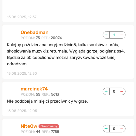
13.08.2025, 12:37
Onebadman
1
POZIOM:
75
REP.:
20074
Kolejny paździerz na unryjendżinie5, kalka soulsów z próbą
skopiowania muzyki z returnala. Wygląda gorzej od gier z ps4.
Będzie za 50 cebulionów można zaryzykować wcześniej
odradzam.
13.08.2025, 12:30
marcinek74
0
POZIOM:
55
REP.:
5613
NIe podobaja mi się ci przeciwnicy w grze.
13.08.2025, 12:05
NiteOwl
Zbanowany
0
POZIOM:
44
REP.:
7758