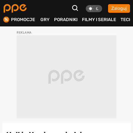
Zaloguj
ierdź
PROMOCJE
GRY
PORADNIKI
FILMY I SERIALE
TECH