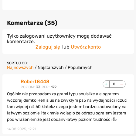
Komentarze (
35
)
Tylko zalogowani użytkownicy mogą dodawać
komentarze.
Zaloguj się
lub
Utwórz konto
SORTUJ OD:
Najnowszych
/
Najstarszych
/
Popularnych
Robert8448
0
POZIOM:
33
REP.:
172
Ogólnie nie przepadam za grami typu soulslike ale ograłem
wczoraj demko Hell is us na zwykłym ps5 na wydajności i czuć
tam więcej niż 60 klatekz czego jestem bardzo zadowolony na
łatwym poziomie i tak mnie wciagło że odrazu ograłem jestem
pod wrażeniem że jest dodany łatwy poziom trudności 👍
14.08.2025, 12:21