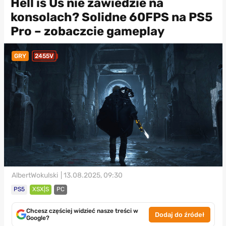
Hell is Us nie zawiedzie na
konsolach? Solidne 60FPS na PS5
Pro – zobaczcie gameplay
GRY
2455V
AlbertWokulski
| 13.08.2025, 09:30
PS5
XSX|S
PC
Chcesz częściej widzieć nasze treści w
Dodaj do źródeł
Google?