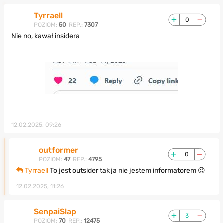
Tyrraell
0
POZIOM:
50
REP.:
7307
Nie no, kawał insidera
12.02.2025, 09:26
outformer
0
POZIOM:
47
REP.:
4795
Tyrraell
To jest outsider tak ja nie jestem informatorem 😉
12.02.2025, 11:26
SenpaiSlap
3
POZIOM:
70
REP.:
12475