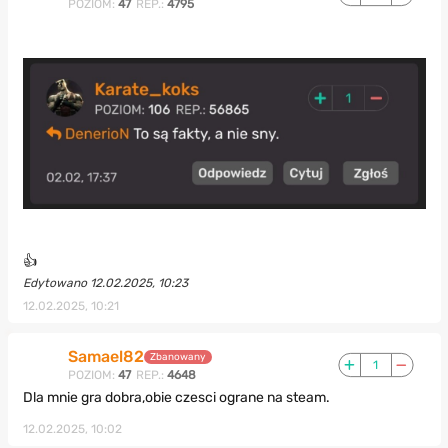
POZIOM:
47
REP.:
4795
👍
Edytowano 12.02.2025, 10:23
12.02.2025, 10:21
Samael82
Zbanowany
1
POZIOM:
47
REP.:
4648
Dla mnie gra dobra,obie czesci ograne na steam.
12.02.2025, 10:02