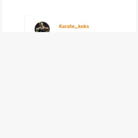
12.02.2025, 09:06
Tasanga
0
POZIOM:
48
REP.:
5140
W snach
12.02.2025, 08:56
Krystian89PL
Zbanowany
1