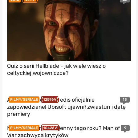
Quiz o serii Hellblade - jak wiele wiesz o
celtyckiej wojowniczce?
Assassin’s Creed Heredis oficjalnie
13
FILMY/SERIALE
12596V
zapowiedziane! Ubisoft ujawnił zwiastun i datę
premiery
Najlepszy thriller wojenny tego roku? Man of
9
FILMY/SERIALE
10426V
War zachwyca krytyków