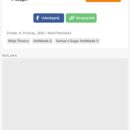
Udostępnij
Skopiuj link
Źródło: X: PostUp_SOG / NateTheHate2
Ninja Theory
Hellblade 2
Senua's Saga: Hellblade II