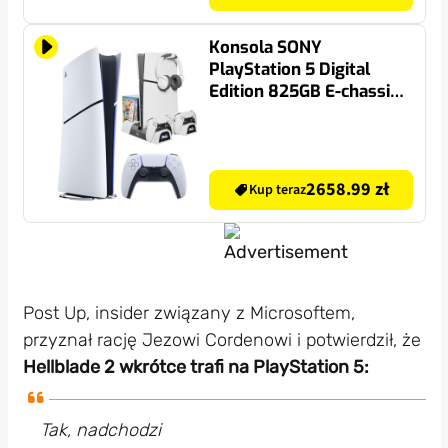
Konsola SONY
PlayStation 5 Digital
Edition 825GB E-chassis
+ Podstawka chłodząca
FROGGIEX FX-P5-C4-W
do PS5 Slim
2658.99 zł
Kup teraz
Post Up, insider związany z Microsoftem,
przyznał rację Jezowi Cordenowi i potwierdził, że
Hellblade 2 wkrótce trafi na PlayStation 5:
Tak, nadchodzi