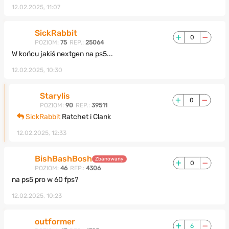
12.02.2025, 11:07
SickRabbit
0
POZIOM:
75
REP.:
25064
W końcu jakiś nextgen na ps5...
12.02.2025, 10:30
Starylis
0
POZIOM:
90
REP.:
39511
SickRabbit
Ratchet i Clank
12.02.2025, 12:33
BishBashBosh
Zbanowany
0
POZIOM:
46
REP.:
4306
na ps5 pro w 60 fps?
12.02.2025, 10:23
outformer
6