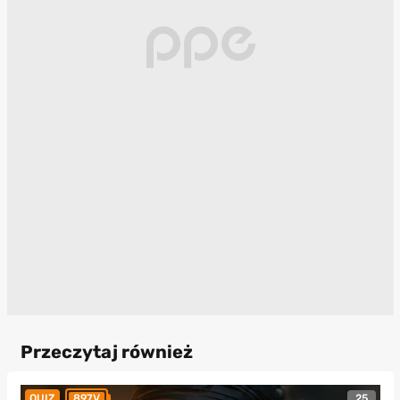
Przeczytaj również
25
QUIZ
897V