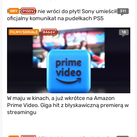
PlayStation nie wróci do płyt! Sony umieściło
311
GRY
9150V
oficjalny komunikat na pudełkach PS5
18
FILMY/SERIALE
8466V
W maju w kinach, a już wkrótce na Amazon
Prime Video. Giga hit z błyskawiczną premierą w
streamingu