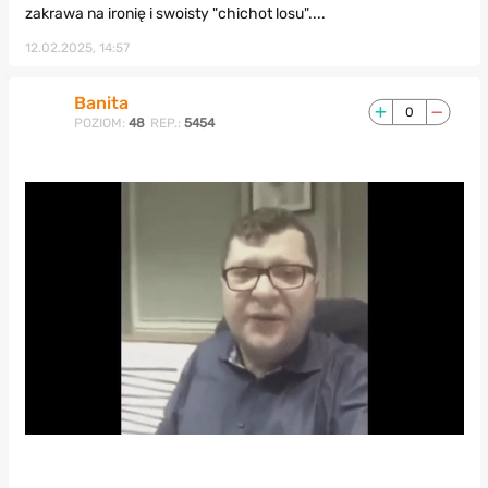
zakrawa na ironię i swoisty "chichot losu"....
12.02.2025, 14:57
Banita
0
POZIOM:
48
REP.:
5454