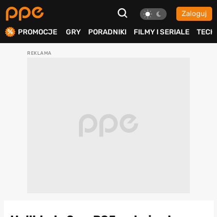
Zaloguj
ierdź
PROMOCJE
GRY
PORADNIKI
FILMY I SERIALE
TECH