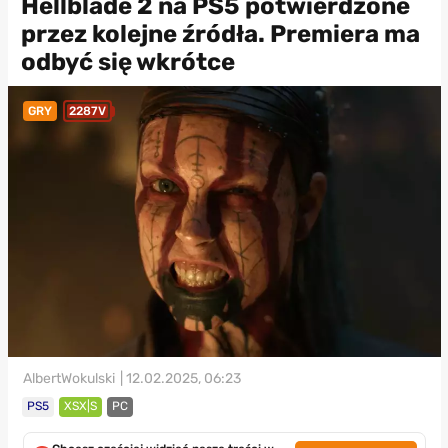
Hellblade 2 na PS5 potwierdzone
przez kolejne źródła. Premiera ma
odbyć się wkrótce
GRY
2287V
AlbertWokulski
| 12.02.2025, 06:23
PS5
XSX|S
PC