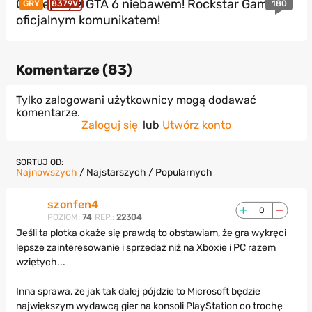
Gameplay z GTA 6 niebawem! Rockstar Games z
180
GRY
8379V
oficjalnym komunikatem!
Komentarze (
83
)
Tylko zalogowani użytkownicy mogą dodawać
komentarze.
Zaloguj się
lub
Utwórz konto
SORTUJ OD:
Najnowszych
/
Najstarszych
/
Popularnych
szonfen4
0
POZIOM:
74
REP.:
22304
Jeśli ta plotka okaże się prawdą to obstawiam, że gra wykręci
lepsze zainteresowanie i sprzedaż niż na Xboxie i PC razem
wziętych...
Inna sprawa, że jak tak dalej pójdzie to Microsoft będzie
największym wydawcą gier na konsoli PlayStation co trochę