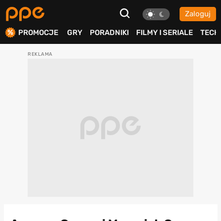
Zaloguj
ierdź
PROMOCJE
GRY
PORADNIKI
FILMY I SERIALE
TECH