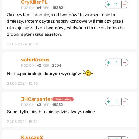
CryKillerPL
1
POZIOM:
64
REP.:
18282
Jak czytam „produkcja od twórców” to zawsze mnie to
śmieszy. Potem czytasz napisy końcowe w filmie czy grze i
okazuje się że tych twórców jest dwóch i to nie do końca bo
zrobili raptem kilka assetow.
29.05.2024, 16:06
sotarKratos
1
POZIOM:
42
REP.:
2354
No i super brakuje dobrych wyścigów
29.05.2024, 15:46
JHCarpenter
Zbanowany
1
POZIOM:
62
REP.:
18252
Super tylko niech to nie będzie always online
29.05.2024, 15:32
Kiszczu2