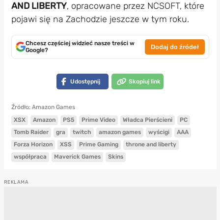
AND LIBERTY
, opracowane przez NCSOFT, które
pojawi się na Zachodzie jeszcze w tym roku.
Chcesz częściej widzieć nasze treści w
Dodaj do źródeł
Google?
Udostępnij
Skopiuj link
Źródło: Amazon Games
XSX
Amazon
PS5
Prime Video
Władca Pierścieni
PC
Tomb Raider
gra
twitch
amazon games
wyścigi
AAA
Forza Horizon
XSS
Prime Gaming
throne and liberty
współpraca
Maverick Games
Skins