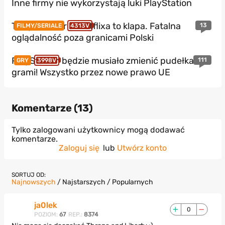
Inne firmy nie wykorzystają luki PlayStation
Ten polski serial Netflixa to klapa. Fatalna
13
FILMY/SERIALE
4313V
oglądalność poza granicami Polski
PlayStation będzie musiało zmienić pudełka z
111
GRY
3998V
grami! Wszystko przez nowe prawo UE
Komentarze (
13
)
Tylko zalogowani użytkownicy mogą dodawać
komentarze.
Zaloguj się
lub
Utwórz konto
SORTUJ OD:
Najnowszych
/
Najstarszych
/
Popularnych
ja0lek
0
POZIOM:
67
REP.:
8374