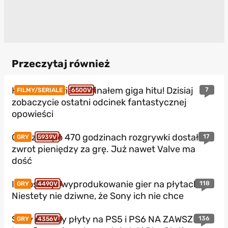
Przeczytaj również
HBO Max z wielkim finałem giga hitu! Dzisiaj
7
FILMY/SERIALE
6500V
zobaczycie ostatni odcinek fantastycznej
opowieści
Gracz EA po 470 godzinach rozgrywki dostał
17
GRY
5939V
zwrot pieniędzy za grę. Już nawet Valve ma
dość
Ile kosztuje wyprodukowanie gier na płytach?
118
GRY
4490V
Niestety nie dziwne, że Sony ich nie chce
Sony niszczy płyty na PS5 i PS6 NA ZAWSZE!
136
GRY
4356V