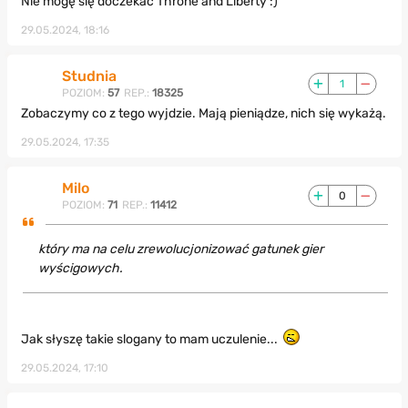
Nie mogę się doczekać Throne and Liberty :)
29.05.2024, 18:16
Studnia
1
POZIOM:
57
REP.:
18325
Zobaczymy co z tego wyjdzie. Mają pieniądze, nich się wykażą.
29.05.2024, 17:35
Milo
0
POZIOM:
71
REP.:
11412
który ma na celu zrewolucjonizować gatunek gier
wyścigowych.
Jak słyszę takie slogany to mam uczulenie...
29.05.2024, 17:10