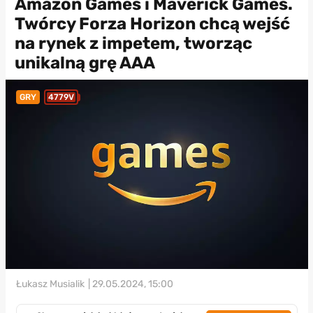
Amazon Games i Maverick Games.
Twórcy Forza Horizon chcą wejść
na rynek z impetem, tworząc
unikalną grę AAA
GRY
4779V
Łukasz Musialik
| 29.05.2024, 15:00