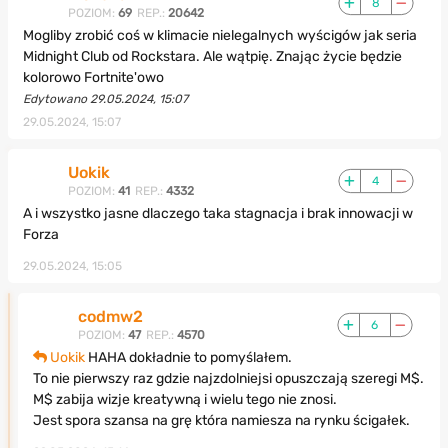
8
POZIOM:
69
REP.:
20642
Mogliby zrobić coś w klimacie nielegalnych wyścigów jak seria
Midnight Club od Rockstara. Ale wątpię. Znając życie będzie
kolorowo Fortnite'owo
Edytowano 29.05.2024, 15:07
29.05.2024, 15:07
Uokik
4
POZIOM:
41
REP.:
4332
A i wszystko jasne dlaczego taka stagnacja i brak innowacji w
Forza
29.05.2024, 15:05
codmw2
6
POZIOM:
47
REP.:
4570
Uokik
HAHA dokładnie to pomyślałem.
To nie pierwszy raz gdzie najzdolniejsi opuszczają szeregi M$.
M$ zabija wizje kreatywną i wielu tego nie znosi.
Jest spora szansa na grę która namiesza na rynku ścigałek.