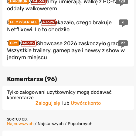
Konsole jakie znamy umierają. Walkę z PC-tami
128
HARDKOR
4456V
oddały walkowerem
HBO Max właśnie pokazało, czego brakuje
6
FILMY/SERIALE
4362V
Netflixowi. I o to chodziło
THQ Nordic Showcase 2026 zaskoczyło graczy?
27
GRY
4068V
Wszystkie trailery, gameplaye i newsy z show w
jednym miejscu
Komentarze (
96
)
Tylko zalogowani użytkownicy mogą dodawać
komentarze.
Zaloguj się
lub
Utwórz konto
SORTUJ OD:
Najnowszych
/
Najstarszych
/
Popularnych