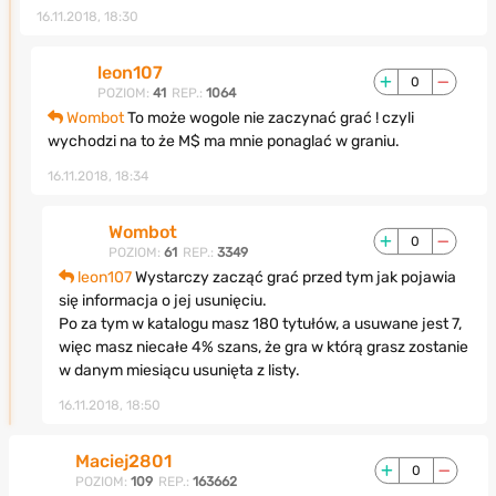
16.11.2018, 18:30
leon107
0
POZIOM:
41
REP.:
1064
Wombot
To może wogole nie zaczynać grać ! czyli
wychodzi na to że M$ ma mnie ponaglać w graniu.
16.11.2018, 18:34
Wombot
0
POZIOM:
61
REP.:
3349
leon107
Wystarczy zacząć grać przed tym jak pojawia
się informacja o jej usunięciu.
Po za tym w katalogu masz 180 tytułów, a usuwane jest 7,
więc masz niecałe 4% szans, że gra w którą grasz zostanie
w danym miesiącu usunięta z listy.
16.11.2018, 18:50
Maciej2801
0
POZIOM:
109
REP.:
163662