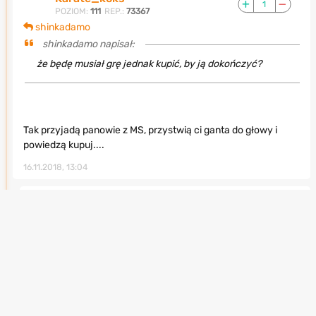
1
POZIOM:
111
REP.:
73367
shinkadamo
shinkadamo napisał:
że będę musiał grę jednak kupić, by ją dokończyć?
Tak przyjadą panowie z MS, przystwią ci ganta do głowy i
powiedzą kupuj....
16.11.2018, 13:04
shinkadamo
0
POZIOM:
66
REP.:
17245
Karate_koks
No to lipa. Wolę grę kupić i ukończyć, kiedy
będę chciał, niż być poddany presji ze strony Microsoftu w
obawie o jej usunięcie. Nie ma to jednak jak mieć w
posiadaniu, kiedy produkcji jest wiele, ale czasu mniej.
16.11.2018, 13:12