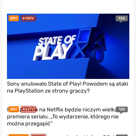
136
GRY
6120V
Sony anulowało State of Play! Powodem są ataki
na PlayStation ze strony graczy?
Pokaz GTA 6 na Netflix będzie niczym wielka
150
GRY
4627V
premiera serialu. „To wydarzenie, którego nie
można przegapić”