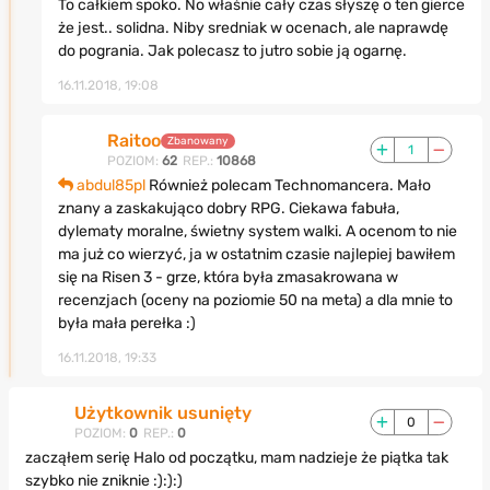
To całkiem spoko. No właśnie cały czas słyszę o ten gierce
że jest.. solidna. Niby sredniak w ocenach, ale naprawdę
do pogrania. Jak polecasz to jutro sobie ją ogarnę.
16.11.2018, 19:08
Raitoo
Zbanowany
1
POZIOM:
62
REP.:
10868
abdul85pl
Również polecam Technomancera. Mało
znany a zaskakująco dobry RPG. Ciekawa fabuła,
dylematy moralne, świetny system walki. A ocenom to nie
ma już co wierzyć, ja w ostatnim czasie najlepiej bawiłem
się na Risen 3 - grze, która była zmasakrowana w
recenzjach (oceny na poziomie 50 na meta) a dla mnie to
była mała perełka :)
16.11.2018, 19:33
Użytkownik usunięty
0
POZIOM:
0
REP.:
0
zacząłem serię Halo od początku, mam nadzieje że piątka tak
szybko nie zniknie :):):)