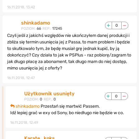
16.11.2018, 13:42
shinkadamo
0
POZIOM:
66
REP.:
17245
Czyli jeśli z jakichś względów nie ukończyłem danej produkcji i
zbliża się termin usunięcia jej z Passa, to mam problem i będzie
to skutkowało tym, że będę musiał grę jednak kupić, by ją
dokończyć? Czy działa to jak w PSPlus - raz pobiorę/zagram to
jak długo płacę za abonament, tak długo mam do niej dostęp,
mimo usunięcia jej z oferty?
16.11.2018, 12:47
Użytkownik usunięty
0
POZIOM:
0
REP.:
0
shinkadamo
Przestań się martwić Passem.
Idź lepiej grać w exy od Sony, bo niedługo nie będzie w co.
16.11.2018, 12:49
Karate_koks