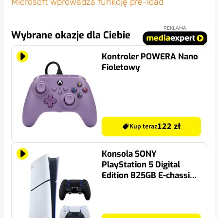
Microsoft wprowadza funkcję pre-load
REKLAMA
Wybrane okazje dla Ciebie
Kontroler POWERA Nano
Fioletowy
122 zł
Kup teraz
Konsola SONY
PlayStation 5 Digital
Edition 825GB E-chassis
+ Kontroler SONY
DualSense Edge Nocna
czerń