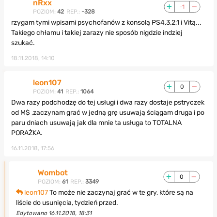
nRxx
-1
POZIOM:
42
REP.:
-328
rzygam tymi wpisami psychofanów z konsolą PS4,3,2,1 i Vitą...
Takiego chłamu i takiej zarazy nie sposób nigdzie indziej
szukać.
18.11.2018, 14:10
leon107
0
POZIOM:
41
REP.:
1064
Dwa razy podchodzę do tej usługi i dwa razy dostaje pstryczek
od M$ ,zaczynam grać w jedną grę usuwają ściągam druga i po
paru dniach usuwają jak dla mnie ta usługa to TOTALNA
PORAŻKA.
16.11.2018, 17:56
Wombot
0
POZIOM:
61
REP.:
3349
leon107
To może nie zaczynaj grać w te gry, które są na
liście do usunięcia, tydzień przed.
Edytowano 16.11.2018, 18:31