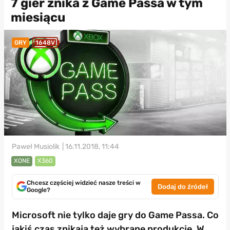
7 gier znika z Game Passa w tym
miesiącu
GRY
1648V
Paweł Musiolik
| 16.11.2018, 11:44
XONE
X360
Chcesz częściej widzieć nasze treści w
Dodaj do źródeł
Google?
Microsoft nie tylko daje gry do Game Passa. Co
jakiś czas znikają też wybrane produkcje. W