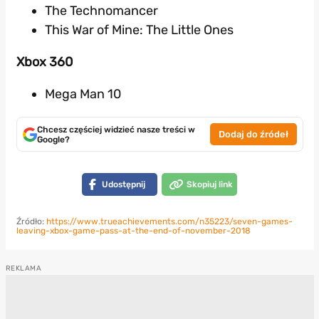
The Technomancer
This War of Mine: The Little Ones
Xbox 360
Mega Man 10
Chcesz częściej widzieć nasze treści w
Dodaj do źródeł
Google?
Udostępnij
Skopiuj link
Źródło:
https://www.trueachievements.com/n35223/seven-games-
leaving-xbox-game-pass-at-the-end-of-november-2018