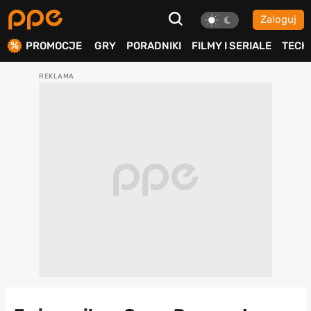
Zaloguj
ierdź
PROMOCJE
GRY
PORADNIKI
FILMY I SERIALE
TECH