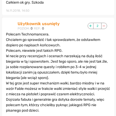
Całkiem ok gry. Szkoda
16.11.2018, 14:50
Użytkownik usunięty
2
POZIOM:
0
REP.:
0
Polecam Technomancera.
Chciałem go sprawdzić i tak sprawdzałem, że odstawiłem
dopiero po napisach końcowych.
Polecam, niewiele jest takich RPG.
W necie przy recenzjach i ocenach narzekają na dużą ilość
biegania w tą i spowrotem. Jest tego sporo, ale nie jest tak źle,
ja sobie rozplanowane questy i robiłem po 3-4 w jednej
lokalizacji zanim ją opuszczałem, dzięki temu było mniej
biegania (ale wciąż sporo).
W tej grze jest super mechanizm walki, bardzo miodny i w na
wzór Fable możesz w trakcie walki zmieniać style walki i przejść
z miecza na pistolet i poprawić czarem elektryczności.
Dojrzała fabuła i generalnie gra dotyka dorosłe tematy, więc
polecam tym, którzy chcieliby pyknąc jakiegoś RPG nie
pisanego pod dzieci.