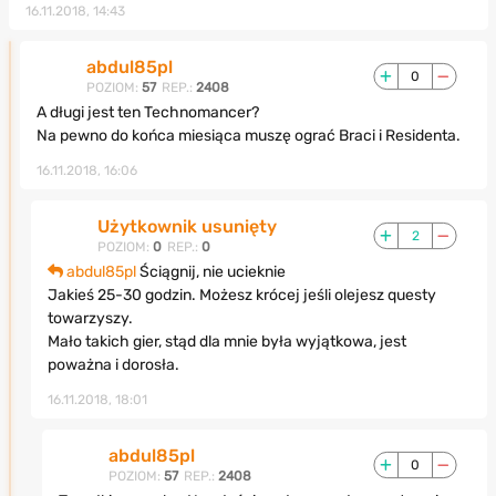
16.11.2018, 14:43
abdul85pl
0
POZIOM:
57
REP.:
2408
A długi jest ten Technomancer?
Na pewno do końca miesiąca muszę ograć Braci i Residenta.
16.11.2018, 16:06
Użytkownik usunięty
2
POZIOM:
0
REP.:
0
abdul85pl
Ściągnij, nie ucieknie
Jakieś 25-30 godzin. Możesz krócej jeśli olejesz questy
towarzyszy.
Mało takich gier, stąd dla mnie była wyjątkowa, jest
poważna i dorosła.
16.11.2018, 18:01
abdul85pl
0
POZIOM:
57
REP.:
2408