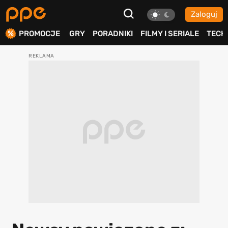
Zaloguj
ierdź
PROMOCJE
GRY
PORADNIKI
FILMY I SERIALE
TECH