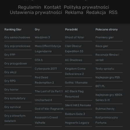
Regulamin
Kontakt
Polityka prywatności
Ustawienia prywatności
Reklama
Redakcja
RSS
Ranking Gier
Gry
Poradniki
Polecane strony
Gry samochodowe
Wiedźmin 3
Ghost of Yotei
Premiery gier
Gry zręcznościowe
Mass Effect Edycja
Clair Obscur
Baza gier
Legendarna
Expedition 33
Gry FPP
Recenzje filmów i
GTA 5
AC Shadows
seriali
Gry przygodowe
Cyberpunk 2077
Kingdom Come
Testy sprzętu
Gry akcji
Deliverance 2
Red Dead
Najlepsze gry PS5
Gry RPG
Redemption 2
Gothic 1 Remake
BET.PL
Gry horror
The Last of Us Part 1
AC Black Flag
Najlepsze gry XBOX
Resynced
Gry symulatory
Uncharted 4
Series S i X
Silent Hill 2 Remake
Gry survival
God of War Ragnarok
Bukmacherzy
Baldurs Gate 3
Gry z otwartym
Assassin's Creed
Kod promocyjny
światem
Valhalla
Hogwarts Legacy
Fortuna