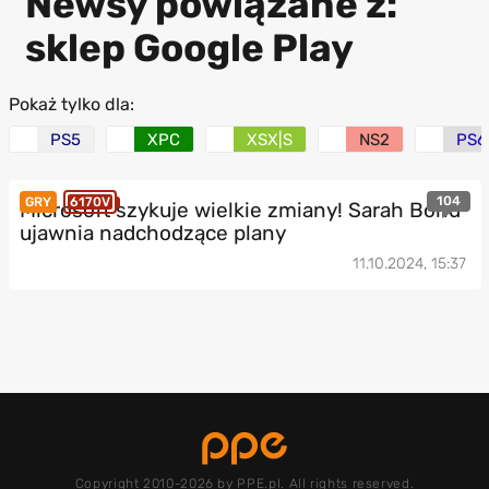
Newsy powiązane z:
sklep Google Play
Pokaż tylko dla:
PS5
XPC
XSX|S
NS2
PS6
104
GRY
6170V
Microsoft szykuje wielkie zmiany! Sarah Bond
ujawnia nadchodzące plany
11.10.2024, 15:37
Copyright 2010-2026 by PPE.pl. All rights reserved.