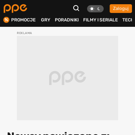
Zaloguj
ierdź
PROMOCJE
GRY
PORADNIKI
FILMY I SERIALE
TECH