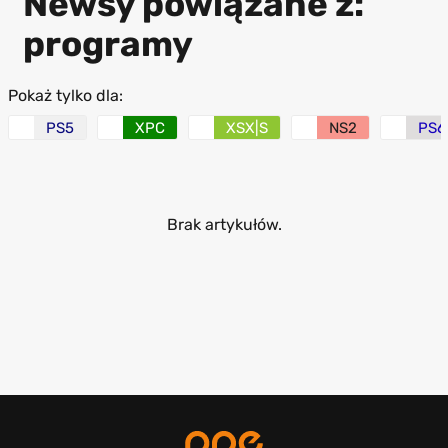
Newsy powiązane z:
programy
Pokaż tylko dla:
PS5
XPC
XSX|S
NS2
PS6
Brak artykułów.