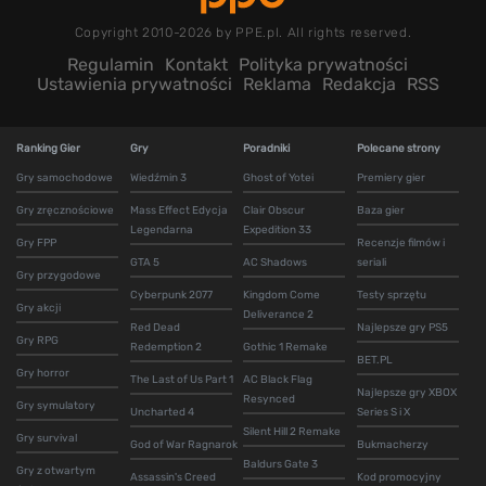
Copyright 2010-2026 by PPE.pl. All rights reserved.
Regulamin
Kontakt
Polityka prywatności
Ustawienia prywatności
Reklama
Redakcja
RSS
Ranking Gier
Gry
Poradniki
Polecane strony
Gry samochodowe
Wiedźmin 3
Ghost of Yotei
Premiery gier
Gry zręcznościowe
Mass Effect Edycja
Clair Obscur
Baza gier
Legendarna
Expedition 33
Gry FPP
Recenzje filmów i
GTA 5
AC Shadows
seriali
Gry przygodowe
Cyberpunk 2077
Kingdom Come
Testy sprzętu
Gry akcji
Deliverance 2
Red Dead
Najlepsze gry PS5
Gry RPG
Redemption 2
Gothic 1 Remake
BET.PL
Gry horror
The Last of Us Part 1
AC Black Flag
Najlepsze gry XBOX
Resynced
Gry symulatory
Uncharted 4
Series S i X
Silent Hill 2 Remake
Gry survival
God of War Ragnarok
Bukmacherzy
Baldurs Gate 3
Gry z otwartym
Assassin's Creed
Kod promocyjny