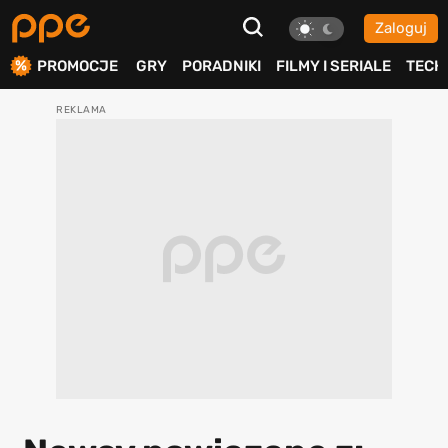
Zaloguj
ierdź
PROMOCJE
GRY
PORADNIKI
FILMY I SERIALE
TECH