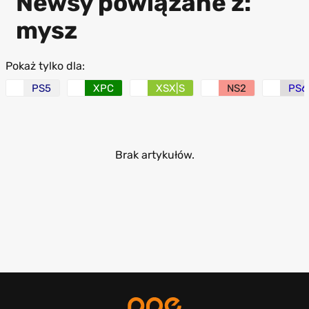
Newsy powiązane z:
mysz
Pokaż tylko dla:
PS5
XPC
XSX|S
NS2
PS6
Brak artykułów.