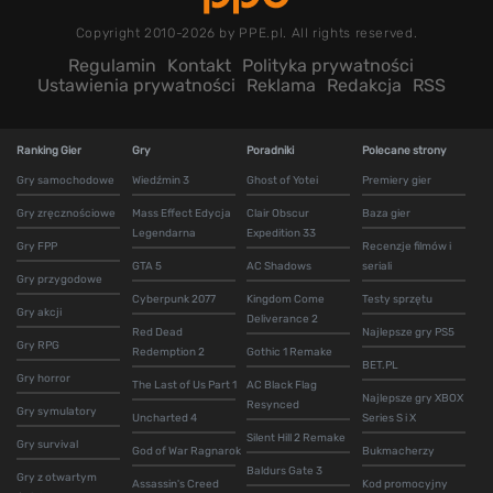
Copyright 2010-2026 by PPE.pl. All rights reserved.
Regulamin
Kontakt
Polityka prywatności
Ustawienia prywatności
Reklama
Redakcja
RSS
Ranking Gier
Gry
Poradniki
Polecane strony
Gry samochodowe
Wiedźmin 3
Ghost of Yotei
Premiery gier
Gry zręcznościowe
Mass Effect Edycja
Clair Obscur
Baza gier
Legendarna
Expedition 33
Gry FPP
Recenzje filmów i
GTA 5
AC Shadows
seriali
Gry przygodowe
Cyberpunk 2077
Kingdom Come
Testy sprzętu
Gry akcji
Deliverance 2
Red Dead
Najlepsze gry PS5
Gry RPG
Redemption 2
Gothic 1 Remake
BET.PL
Gry horror
The Last of Us Part 1
AC Black Flag
Najlepsze gry XBOX
Resynced
Gry symulatory
Uncharted 4
Series S i X
Silent Hill 2 Remake
Gry survival
God of War Ragnarok
Bukmacherzy
Baldurs Gate 3
Gry z otwartym
Assassin's Creed
Kod promocyjny