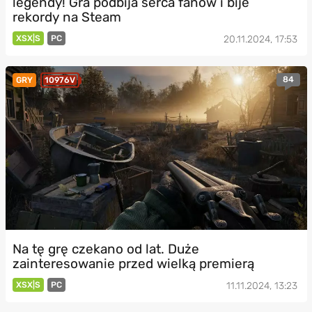
legendy! Gra podbija serca fanów i bije
rekordy na Steam
XSX|S
PC
20.11.2024, 17:53
84
GRY
10976V
Na tę grę czekano od lat. Duże
zainteresowanie przed wielką premierą
XSX|S
PC
11.11.2024, 13:23