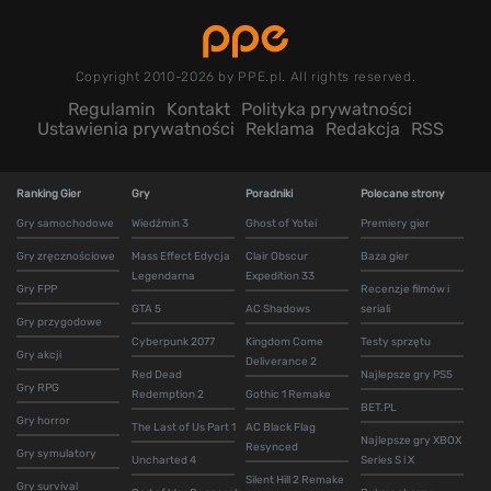
Copyright 2010-2026 by PPE.pl. All rights reserved.
Regulamin
Kontakt
Polityka prywatności
Ustawienia prywatności
Reklama
Redakcja
RSS
Ranking Gier
Gry
Poradniki
Polecane strony
Gry samochodowe
Wiedźmin 3
Ghost of Yotei
Premiery gier
Gry zręcznościowe
Mass Effect Edycja
Clair Obscur
Baza gier
Legendarna
Expedition 33
Gry FPP
Recenzje filmów i
GTA 5
AC Shadows
seriali
Gry przygodowe
Cyberpunk 2077
Kingdom Come
Testy sprzętu
Gry akcji
Deliverance 2
Red Dead
Najlepsze gry PS5
Gry RPG
Redemption 2
Gothic 1 Remake
BET.PL
Gry horror
The Last of Us Part 1
AC Black Flag
Najlepsze gry XBOX
Resynced
Gry symulatory
Uncharted 4
Series S i X
Silent Hill 2 Remake
Gry survival