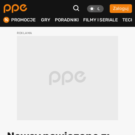
Zaloguj
ierdź
PROMOCJE
GRY
PORADNIKI
FILMY I SERIALE
TECH