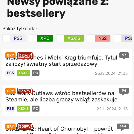
Newsy powiązane z:
bestsellery
Pokaż tylko dla:
PS5
XPC
XSX|S
NS2
PS6
97
GRY
3236V
Indiana Jones i Wielki Krąg triumfuje. Tytuł
zaliczył świetny start sprzedażowy
PS5
XSX|S
PC
23.12.2024, 21:05
94
GRY
2367V
Star Wars Outlaws wśród bestsellerów na
Steamie, ale liczba graczy wciąż zaskakuje
PS5
XSX|S
PC
22.11.2024, 21:15
144
GRY
3059V
STALKER 2: Heart of Chornobyl – powrót