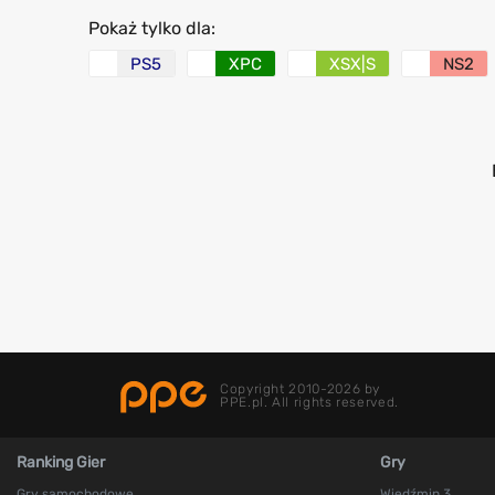
Pokaż tylko dla:
PS5
XPC
XSX|S
NS2
Copyright 2010-2026 by
PPE.pl. All rights reserved.
Ranking Gier
Gry
Gry samochodowe
Wiedźmin 3