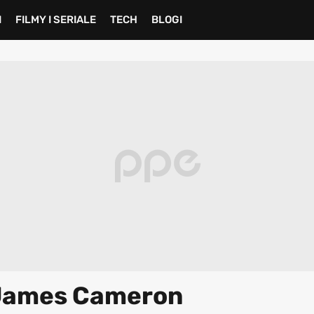
I
FILMY I SERIALE
TECH
BLOGI
 James Cameron