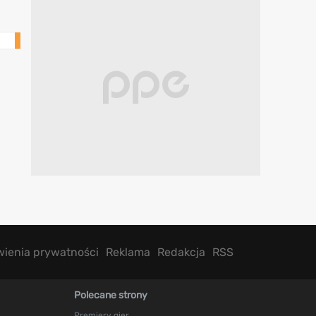
Mobile
wienia prywatności
Reklama
Redakcja
RSS
Polecane strony
Premiery gier