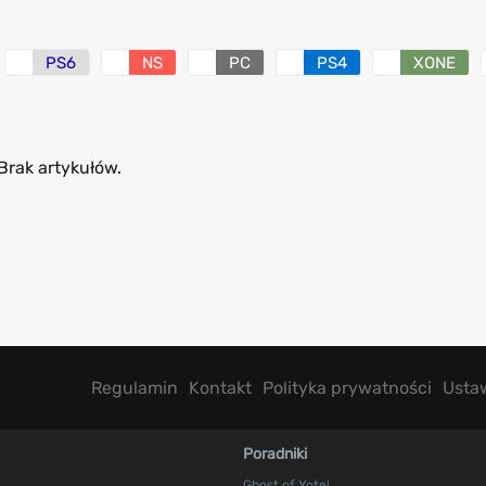
PS6
NS
PC
PS4
XONE
Brak artykułów.
Regulamin
Kontakt
Polityka prywatności
Usta
Poradniki
Ghost of Yotei