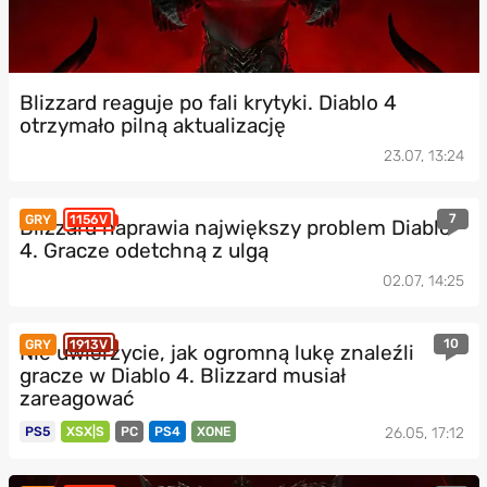
Blizzard reaguje po fali krytyki. Diablo 4
otrzymało pilną aktualizację
23.07, 13:24
7
GRY
1156V
Blizzard naprawia największy problem Diablo
4. Gracze odetchną z ulgą
02.07, 14:25
10
GRY
1913V
Nie uwierzycie, jak ogromną lukę znaleźli
gracze w Diablo 4. Blizzard musiał
zareagować
PS5
XSX|S
PC
PS4
XONE
26.05, 17:12