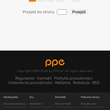
Przejdź do strony
Copyright 2010-2026 by PPE.pl. All rights reserved.
Regulamin
Kontakt
Polityka prywatności
Ustawienia prywatności
Reklama
Redakcja
RSS
Ranking Gier
Gry
Poradniki
Polecane strony
Gry samochodowe
Wiedźmin 3
Ghost of Yotei
Premiery gier