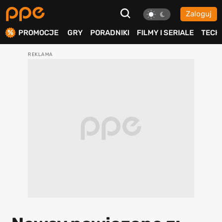
Zaloguj
ierdź
PROMOCJE
GRY
PORADNIKI
FILMY I SERIALE
TECH