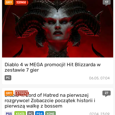
17
GRY
1394V
Diablo 4 w MEGA promocji! Hit Blizzarda w
zestawie 7 gier
PC
06.05, 07:04
27
GRY
3700V
Diablo 4: Lord of Hatred na pierwszej
rozgrywce! Zobaczcie początek historii i
pierwszą walkę z bossem
PS5
XSX|S
PC
PS4
XONE
07.04, 23:09