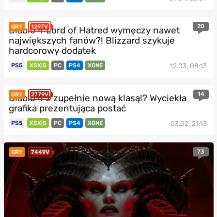
20
GRY
1297V
Diablo 4 Lord of Hatred wymęczy nawet
największych fanów?! Blizzard szykuje
hardcorowy dodatek
PS5
XSX|S
PC
PS4
XONE
12.03, 08:13
14
GRY
2779V
Diablo 4 z zupełnie nową klasą!? Wyciekła
grafika prezentująca postać
PS5
XSX|S
PC
PS4
XONE
03.02, 21:13
73
GRY
7449V