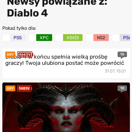
Newsy powiązane z:
Diablo 4
Pokaż tylko dla:
PS5
XPC
XSX|S
NS2
PS6
16
GRY
4663V
Diablo 4 w końcu spełnia wielką prośbę
graczy! Twoja ulubiona postać może powrócić
31.07, 15:01
10
GRY
1481V