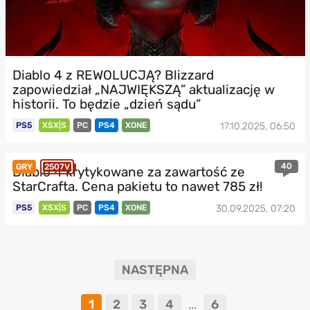
Diablo 4 z REWOLUCJĄ? Blizzard
zapowiedział „NAJWIĘKSZĄ” aktualizację w
historii. To będzie „dzień sądu”
PS5
XSX|S
PC
PS4
XONE
17.10.2025, 06:50
40
GRY
2507V
Diablo 4 krytykowane za zawartość ze
StarCrafta. Cena pakietu to nawet 785 zł!
PS5
XSX|S
PC
PS4
XONE
30.09.2025, 07:20
NASTĘPNA
1
2
3
4
6
...