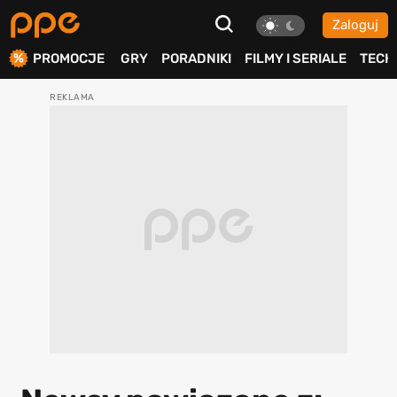
Zaloguj
ierdź
PROMOCJE
GRY
PORADNIKI
FILMY I SERIALE
TECH