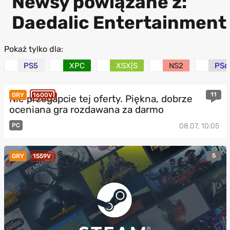
Newsy powiązane z:
Daedalic Entertainment
Pokaż tylko dla:
PS5
XPC
XSX|S
NS2
PS6
11
GRY
1600V
Nie przegapcie tej oferty. Piękna, dobrze
oceniana gra rozdawana za darmo
PC
08.07, 10:05
5
GRY
1559V