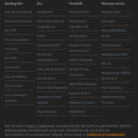
Ranking Gier
Gry
Poradniki
Polecane strony
Gry samochodowe
Wiedźmin 3
Ghost of Yotei
Premiery gier
Gry zręcznościowe
Mass Effect Edycja
Clair Obscur
Baza gier
Legendarna
Expedition 33
Gry FPP
Recenzje filmów i
GTA 5
AC Shadows
seriali
Gry przygodowe
Cyberpunk 2077
Kingdom Come
Testy sprzętu
Gry akcji
Deliverance 2
Red Dead
Najlepsze gry PS5
Gry RPG
Redemption 2
Gothic 1 Remake
BET.PL
Gry horror
The Last of Us Part 1
AC Black Flag
Najlepsze gry XBOX
Resynced
Gry symulatory
Uncharted 4
Series S i X
Silent Hill 2 Remake
Gry survival
God of War Ragnarok
Bukmacherzy
Baldurs Gate 3
Gry z otwartym
Assassin's Creed
Kod promocyjny
światem
Valhalla
Hogwarts Legacy
Fortuna
Disco Elysium
Wiedźmin 3
Na stronie mogą znajdować się odnośniki do witryn partnerów, którzy
wspierają jej działalność poprzez dzielenie się zyskiem ze
sprzedanych produktów. Więcej informacji w
polityce prywatności