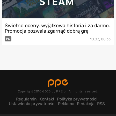
Świetne oceny, wyjątkowa historia i za darmo.
Promocja pozwala zgarnąć dobrą grę
PC
10.03, 08:33
Copyright 2010-2026 by PPE.pl. All rights reserved.
Regulamin
Kontakt
Polityka prywatności
Ustawienia prywatności
Reklama
Redakcja
RSS