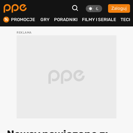
Zaloguj
ierdź
PROMOCJE
GRY
PORADNIKI
FILMY I SERIALE
TECH