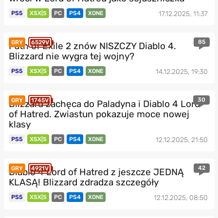
PS5
XSX|S
PC
PS4
XONE
17.12.2025, 11:37
85
GRY
6529V
Path of Exile 2 znów NISZCZY Diablo 4.
Blizzard nie wygra tej wojny?
PS5
XSX|S
PC
PS4
XONE
14.12.2025, 19:30
30
GRY
1745V
Blizzard zachęca do Paladyna i Diablo 4 Lord
of Hatred. Zwiastun pokazuje moce nowej
klasy
PS5
XSX|S
PC
PS4
XONE
12.12.2025, 21:50
42
GRY
4921V
Diablo 4 Lord of Hatred z jeszcze JEDNĄ
KLASĄ! Blizzard zdradza szczegóły
PS5
XSX|S
PC
PS4
XONE
12.12.2025, 08:50