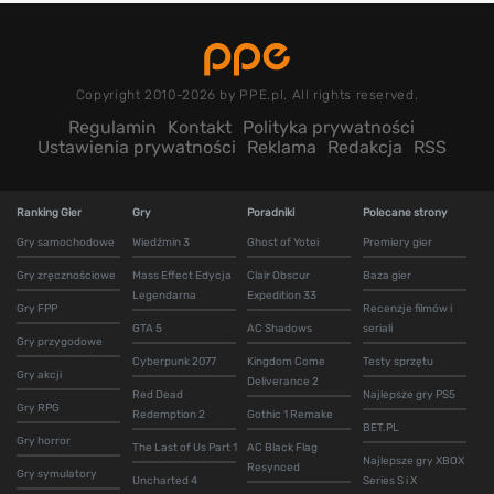
Copyright 2010-2026 by PPE.pl. All rights reserved.
Regulamin
Kontakt
Polityka prywatności
Ustawienia prywatności
Reklama
Redakcja
RSS
Ranking Gier
Gry
Poradniki
Polecane strony
Gry samochodowe
Wiedźmin 3
Ghost of Yotei
Premiery gier
Gry zręcznościowe
Mass Effect Edycja
Clair Obscur
Baza gier
Legendarna
Expedition 33
Gry FPP
Recenzje filmów i
GTA 5
AC Shadows
seriali
Gry przygodowe
Cyberpunk 2077
Kingdom Come
Testy sprzętu
Gry akcji
Deliverance 2
Red Dead
Najlepsze gry PS5
Gry RPG
Redemption 2
Gothic 1 Remake
BET.PL
Gry horror
The Last of Us Part 1
AC Black Flag
Najlepsze gry XBOX
Resynced
Gry symulatory
Uncharted 4
Series S i X