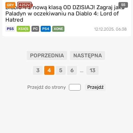
55
GRY
4252V
Diablo 4 z nową klasą OD DZISIAJ! Zagraj jako
Paladyn w oczekiwaniu na Diablo 4: Lord of
Hatred
PS5
XSX|S
PC
PS4
XONE
12.12.2025, 06:38
POPRZEDNIA
NASTĘPNA
3
4
5
6
13
...
Przejdź do strony