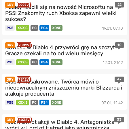
22
GRY
2927V
Polacy rzucili się na nowość Microsoftu na
PS5! Znakomity ruch Xboksa zapewni wielki
sukces?
PS5
XSX|S
PC
PS4
XONE
19.01, 07:10
10
GRY
2002V
Nowość w Diablo 4 przywróci grę na szczyt?
Gracze czekali na to od wielu miesięcy
PS5
XSX|S
PC
PS4
XONE
12.01, 21:12
47
GRY
7812V
Diablo masakrowane. Twórca mówi o
nieodwracalnym zniszczeniu marki Blizzarda i
atakuje producenta
PS5
XSX|S
PC
PS4
XONE
03.01, 12:42
33
GRY
6035V
Niezły zwrot akcji w Diablo 4. Antagonistka
wróci w Lord of Hatred jako sojuszniczka