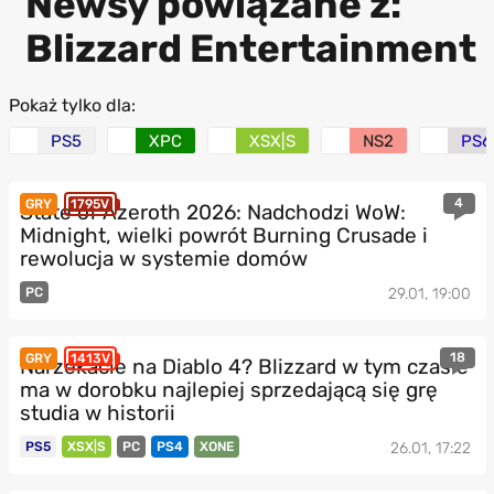
Newsy powiązane z:
Blizzard Entertainment
Pokaż tylko dla:
PS5
XPC
XSX|S
NS2
PS6
4
GRY
1795V
State of Azeroth 2026: Nadchodzi WoW:
Midnight, wielki powrót Burning Crusade i
rewolucja w systemie domów
PC
29.01, 19:00
18
GRY
1413V
Narzekacie na Diablo 4? Blizzard w tym czasie
ma w dorobku najlepiej sprzedającą się grę
studia w historii
PS5
XSX|S
PC
PS4
XONE
26.01, 17:22