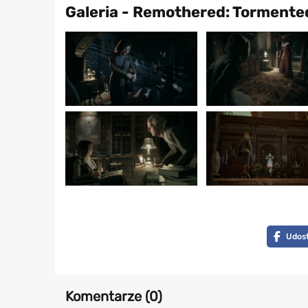
Galeria - Remothered: Torment
Udost
Komentarze (
0
)