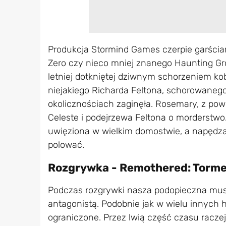
Produkcja Stormind Games czerpie garściami
Zero czy nieco mniej znanego Haunting Gr
letniej dotkniętej dziwnym schorzeniem kob
niejakiego Richarda Feltona, schorowaneg
okolicznościach zaginęła. Rosemary, z p
Celeste i podejrzewa Feltona o morderstwo
uwięziona w wielkim domostwie, a napędza
polować.
Rozgrywka - Remothered: Torm
Podczas rozgrywki nasza podopieczna musi
antagonistą. Podobnie jak w wielu innych
ograniczone. Przez lwią część czasu racz