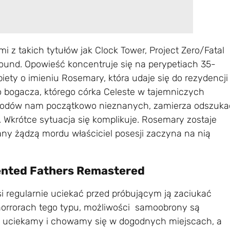
 z takich tytułów jak Clock Tower, Project Zero/Fatal
ound. Opowieść koncentruje się na perypetiach 35-
iety o imieniu Rosemary, która udaje się do rezydencji
o bogacza, którego córka Celeste w tajemniczych
owodów nam początkowo nieznanych, zamierza odszuka
. Wkrótce sytuacja się komplikuje. Rosemary zostaje
ny żądzą mordu właściciel posesji zaczyna na nią
ented Fathers Remastered
 regularnie uciekać przed próbującym ją zaciukać
 horrorach tego typu, możliwości samoobrony są
ej uciekamy i chowamy się w dogodnych miejscach, a