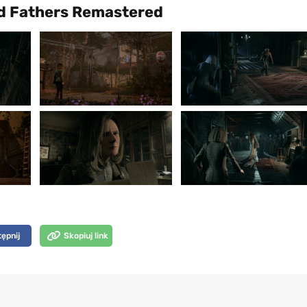
ed Fathers Remastered
ępnij
Skopiuj link