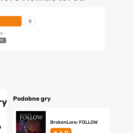
0
y:
PC
Podobne gry
ry
BrokenLore: FOLLOW
h
6.0