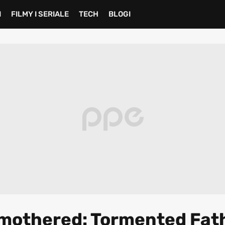
I
FILMY I SERIALE
TECH
BLOGI
mothered: Tormented Fat