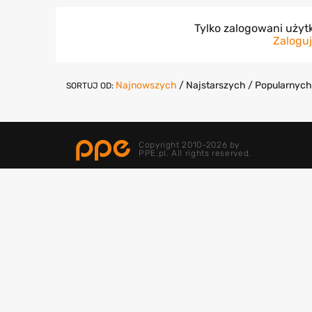
Tylko zalogowani uży
Zaloguj
Najnowszych
/
Najstarszych
/
Popularnych
SORTUJ OD:
Copyright 2010-2026 by
PPE.pl. All rights reserved.
Ranking Gier
Gry
Gry samochodowe
Wiedźmin 3
Gry zręcznościowe
Mass Effect Edycj
Gry FPP
GTA 5
Gry przygodowe
Cyberpunk 2077
Gry akcji
Red Dead Redempt