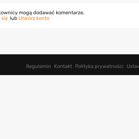
tkownicy mogą dodawać komentarze.
 się
lub
Utwórz konto
Regulamin
Kontakt
Polityka prywatności
Usta
Poradniki
Ghost of Yotei
a Legendarna
Clair Obscur Expedition 33
AC Shadows
Kingdom Come Deliverance 2
ion 2
Gothic 1 Remake