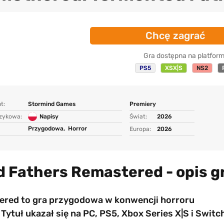
Chcę zagrać
Gra dostępna na platform
PS5
XSX|S
NS2
t:
Stormind Games
Premiery
ęzykowa:
Napisy
Świat:
2026
Przygodowa,
Horror
Europa:
2026
 Fathers Remastered - opis g
red to gra przygodowa w konwencji horroru
uł ukazał się na PC, PS5, Xbox Series X|S i Switc