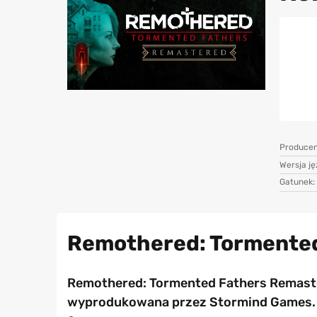
Producen
Wersja j
Gatunek:
Remothered: Tormented
Remothered: Tormented Fathers Remaste
wyprodukowana przez Stormind Games. Tyt