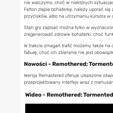
nie walczymy, choć w niektórych sytuacjach
Felton złapie bohaterkę, należy uporać si
przycisków, albo na utrzymaniu kursora w o
Stan gry zapisać można tylko w wyznaczon
zregenerować zdrowie bohaterki, choć funkcj
W trakcie zmagań trafić możemy także na do
fabułę, choć ich zbieranie nie jest obowiąz
Nowości - Remothered: Torment
Wersja Remastered oferuje ulepszone oświet
przeprojektowany interfejs wraz z menusam
Wideo - Remothered: Tormente