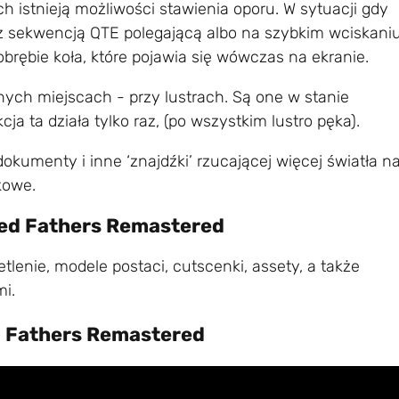
 istnieją możliwości stawienia oporu. W sytuacji gdy
ę z sekwencją QTE polegającą albo na szybkim wciskani
brębie koła, które pojawia się wówczas na ekranie.
ych miejscach - przy lustrach. Są one w stanie
a ta działa tylko raz, (po wszystkim lustro pęka).
kumenty i inne ‘znajdźki’ rzucającej więcej światła n
kowe.
ed Fathers Remastered
lenie, modele postaci, cutscenki, assety, a także
i.
d Fathers Remastered