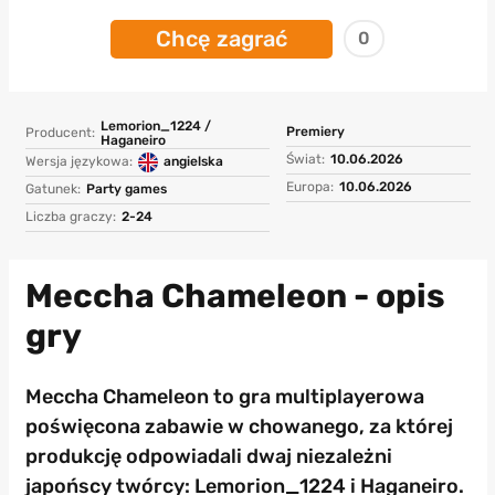
Chcę zagrać
0
Lemorion_1224 /
Premiery
Producent:
Haganeiro
Świat:
10.06.2026
Wersja językowa:
angielska
Europa:
10.06.2026
Gatunek:
Party games
Liczba graczy:
2-24
Meccha Chameleon - opis
gry
Meccha Chameleon to gra multiplayerowa
poświęcona zabawie w chowanego, za której
produkcję odpowiadali dwaj niezależni
japońscy twórcy: Lemorion_1224 i Haganeiro.