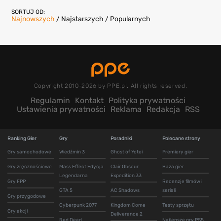
SORTUJ OD:
Najnowszych
/
Najstarszych
/
Popularnych
Copyright 2010-2026 by PPE.pl. All rights reserved.
Regulamin
Kontakt
Polityka prywatności
Ustawienia prywatności
Reklama
Redakcja
RSS
Ranking Gier
Gry
Poradniki
Polecane strony
Gry samochodowe
Wiedźmin 3
Ghost of Yotei
Premiery gier
Gry zręcznościowe
Mass Effect Edycja
Clair Obscur
Baza gier
Legendarna
Expedition 33
Gry FPP
Recenzje filmów i
GTA 5
AC Shadows
seriali
Gry przygodowe
Cyberpunk 2077
Kingdom Come
Testy sprzętu
Gry akcji
Deliverance 2
Red Dead
Najlepsze gry PS5