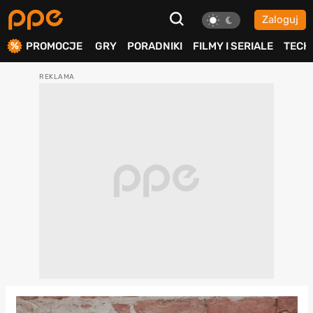
Zaloguj
ierdź
PROMOCJE
GRY
PORADNIKI
FILMY I SERIALE
TECH