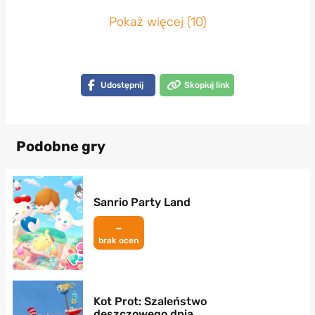
Pokaż więcej (10)
Udostępnij
Skopiuj link
Podobne gry
Sanrio Party Land
-
brak ocen
Kot Prot: Szaleństwo
deszczowego dnia