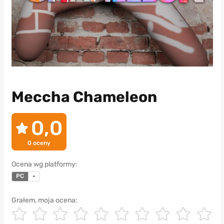
Meccha Chameleon
0,0
0
oceny
Ocena wg platformy:
PC
-
Grałem, moja ocena: