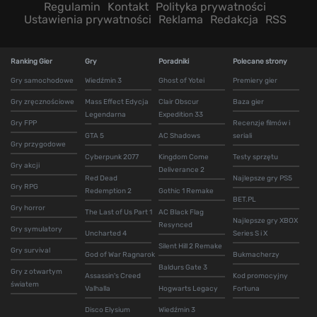
Regulamin
Kontakt
Polityka prywatności
Ustawienia prywatności
Reklama
Redakcja
RSS
Ranking Gier
Gry
Poradniki
Polecane strony
Gry samochodowe
Wiedźmin 3
Ghost of Yotei
Premiery gier
Gry zręcznościowe
Mass Effect Edycja
Clair Obscur
Baza gier
Legendarna
Expedition 33
Gry FPP
Recenzje filmów i
GTA 5
AC Shadows
seriali
Gry przygodowe
Cyberpunk 2077
Kingdom Come
Testy sprzętu
Gry akcji
Deliverance 2
Red Dead
Najlepsze gry PS5
Gry RPG
Redemption 2
Gothic 1 Remake
BET.PL
Gry horror
The Last of Us Part 1
AC Black Flag
Najlepsze gry XBOX
Resynced
Gry symulatory
Uncharted 4
Series S i X
Silent Hill 2 Remake
Gry survival
God of War Ragnarok
Bukmacherzy
Baldurs Gate 3
Gry z otwartym
Assassin's Creed
Kod promocyjny
światem
Valhalla
Hogwarts Legacy
Fortuna
Disco Elysium
Wiedźmin 3