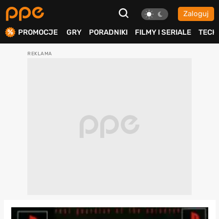
Zaloguj
ierdź
PROMOCJE
GRY
PORADNIKI
FILMY I SERIALE
TECH