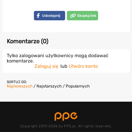
Udostępnij
Skopiuj link
Komentarze (
0
)
Tylko zalogowani użytkownicy mogą dodawać
komentarze.
Zaloguj się
lub
Utwórz konto
SORTUJ OD:
Najnowszych
/
Najstarszych
/
Popularnych
Copyright 2010-2026 by PPE.pl. All rights reserved.