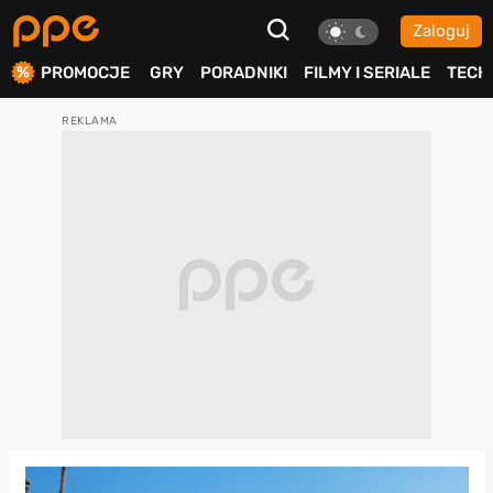
Zaloguj
ierdź
PROMOCJE
GRY
PORADNIKI
FILMY I SERIALE
TECH