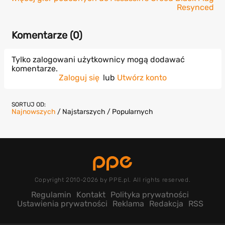
Resynced
Komentarze (
0
)
Tylko zalogowani użytkownicy mogą dodawać
komentarze.
Zaloguj się
lub
Utwórz konto
SORTUJ OD:
Najnowszych
/
Najstarszych
/
Popularnych
Copyright 2010-2026 by PPE.pl. All rights reserved.
Regulamin
Kontakt
Polityka prywatności
Ustawienia prywatności
Reklama
Redakcja
RSS