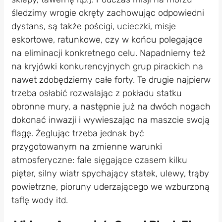
śledzimy wrogie okręty zachowując odpowiedni
dystans, są także pościgi, ucieczki, misje
eskortowe, ratunkowe, czy w końcu polegające
na eliminacji konkretnego celu. Napadniemy też
na kryjówki konkurencyjnych grup pirackich na
nawet zdobędziemy całe forty. Te drugie najpierw
trzeba osłabić rozwalając z pokładu statku
obronne mury, a następnie już na dwóch nogach
dokonać inwazji i wywieszając na maszcie swoją
flagę. Żeglując trzeba jednak być
przygotowanym na zmienne warunki
atmosferyczne: fale sięgające czasem kilku
pięter, silny wiatr spychający statek, ulewy, trąby
powietrzne, pioruny uderzającego we wzburzoną
taflę wody itd.