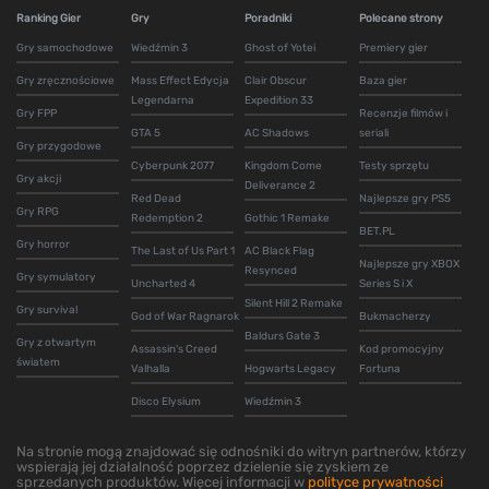
Ranking Gier
Gry
Poradniki
Polecane strony
Gry samochodowe
Wiedźmin 3
Ghost of Yotei
Premiery gier
Gry zręcznościowe
Mass Effect Edycja
Clair Obscur
Baza gier
Legendarna
Expedition 33
Gry FPP
Recenzje filmów i
GTA 5
AC Shadows
seriali
Gry przygodowe
Cyberpunk 2077
Kingdom Come
Testy sprzętu
Gry akcji
Deliverance 2
Red Dead
Najlepsze gry PS5
Gry RPG
Redemption 2
Gothic 1 Remake
BET.PL
Gry horror
The Last of Us Part 1
AC Black Flag
Najlepsze gry XBOX
Resynced
Gry symulatory
Uncharted 4
Series S i X
Silent Hill 2 Remake
Gry survival
God of War Ragnarok
Bukmacherzy
Baldurs Gate 3
Gry z otwartym
Assassin's Creed
Kod promocyjny
światem
Valhalla
Hogwarts Legacy
Fortuna
Disco Elysium
Wiedźmin 3
Na stronie mogą znajdować się odnośniki do witryn partnerów, którzy
wspierają jej działalność poprzez dzielenie się zyskiem ze
sprzedanych produktów. Więcej informacji w
polityce prywatności