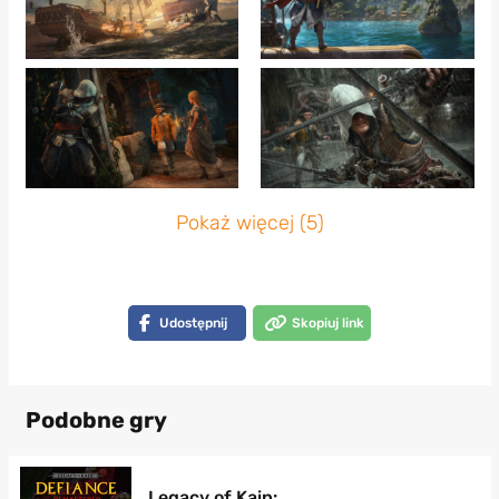
Pokaż więcej (5)
Udostępnij
Skopiuj link
Podobne gry
Legacy of Kain: