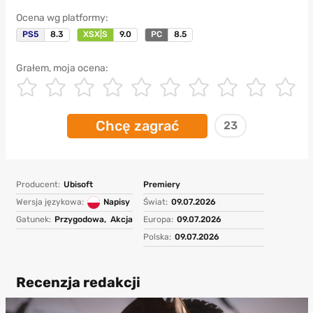
Ocena wg platformy:
PS5
8.3
XSX|S
9.0
PC
8.5
Grałem, moja ocena:
Chcę zagrać
23
Producent:
Ubisoft
Premiery
Wersja językowa:
Napisy
Świat:
09.07.2026
Gatunek:
Przygodowa,
Akcja
Europa:
09.07.2026
Polska:
09.07.2026
Recenzja redakcji