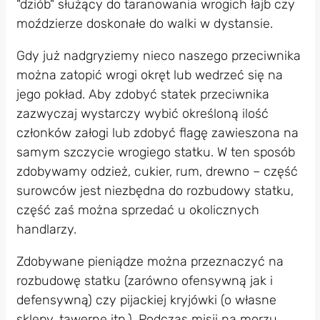
"dziób" służący do taranowania wrogich łajb czy
moździerze doskonałe do walki w dystansie.
Gdy już nadgryziemy nieco naszego przeciwnika
można zatopić wrogi okręt lub wedrzeć się na
jego pokład. Aby zdobyć statek przeciwnika
zazwyczaj wystarczy wybić określoną ilość
członków załogi lub zdobyć flagę zawieszona na
samym szczycie wrogiego statku. W ten sposób
zdobywamy odzież, cukier, rum, drewno – część
surowców jest niezbędna do rozbudowy statku,
część zaś można sprzedać u okolicznych
handlarzy.
Zdobywane pieniądze można przeznaczyć na
rozbudowę statku (zarówno ofensywną jak i
defensywną) czy pijackiej kryjówki (o własne
sklepy, tawernę itp.). Podczas misji na morzu