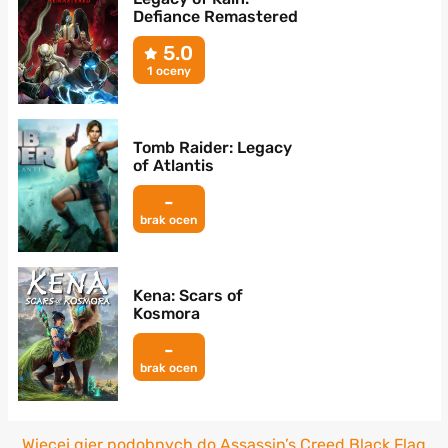
Defiance Remastered
5.0
1 oceny
Tomb Raider: Legacy
of Atlantis
-
brak ocen
Kena: Scars of
Kosmora
-
brak ocen
Więcej gier podobnych do Assassin’s Creed Black Flag