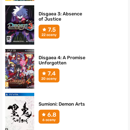
Disgaea 3: Absence
of Justice
7.5
22 oceny
Disgaea 4: A Promise
Unforgotten
7.4
20 oceny
Sumioni: Demon Arts
6.8
6 oceny