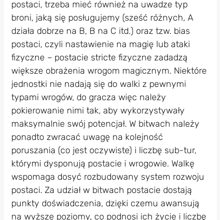
postaci, trzeba mieć również na uwadze typ
broni, jaką się posługujemy (sześć różnych, A
działa dobrze na B, B na C itd.) oraz tzw. bias
postaci, czyli nastawienie na magię lub ataki
fizyczne – postacie stricte fizyczne zadadzą
większe obrażenia wrogom magicznym. Niektóre
jednostki nie nadają się do walki z pewnymi
typami wrogów, do gracza więc należy
pokierowanie nimi tak, aby wykorzystywały
maksymalnie swój potencjał. W bitwach należy
ponadto zwracać uwagę na kolejność
poruszania (co jest oczywiste) i liczbę sub-tur,
którymi dysponują postacie i wrogowie. Walkę
wspomaga dosyć rozbudowany system rozwoju
postaci. Za udział w bitwach postacie dostają
punkty doświadczenia, dzięki czemu awansują
na wyższe poziomy, co podnosi ich życie i liczbę