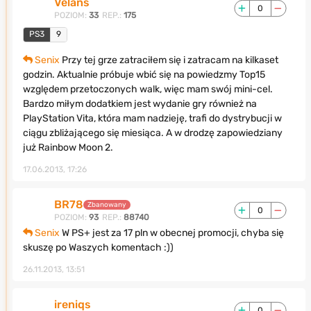
Velans
0
POZIOM:
33
REP.:
175
PS3
9
Senix
Przy tej grze zatraciłem się i zatracam na kilkaset
godzin. Aktualnie próbuje wbić się na powiedzmy Top15
względem przetoczonych walk, więc mam swój mini-cel.
Bardzo miłym dodatkiem jest wydanie gry również na
PlayStation Vita, która mam nadzieję, trafi do dystrybucji w
ciągu zbliżającego się miesiąca. A w drodzę zapowiedziany
już Rainbow Moon 2.
17.06.2013, 17:26
BR78
Zbanowany
0
POZIOM:
93
REP.:
88740
Senix
W PS+ jest za 17 pln w obecnej promocji, chyba się
skuszę po Waszych komentach :))
26.11.2013, 13:51
ireniqs
0