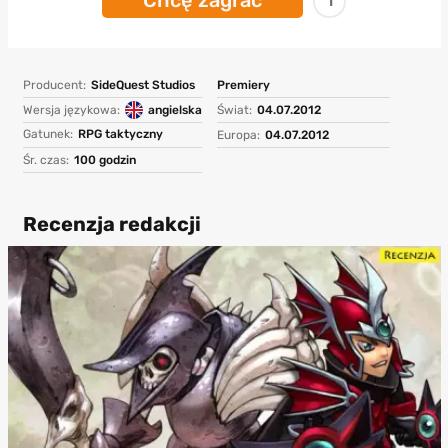
Chcę zagrać
1
Producent:
SideQuest Studios
Premiery
Wersja językowa:
angielska
Świat:
04.07.2012
Gatunek:
RPG taktyczny
Europa:
04.07.2012
Śr. czas:
100 godzin
Recenzja redakcji