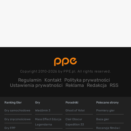
Copyright 2010-2026 by PPE.pl. All rights reserved.
Regulamin
Kontakt
Polityka prywatności
Ustawienia prywatności
Reklama
Redakcja
RSS
Ranking Gier
Gry
Poradniki
Polecane strony
Gry samochodowe
Wiedźmin 3
Ghost of Yotei
Premiery gier
Gry zręcznościowe
Mass Effect Edycja
Clair Obscur
Baza gier
Legendarna
Expedition 33
Gry FPP
Recenzje filmów i