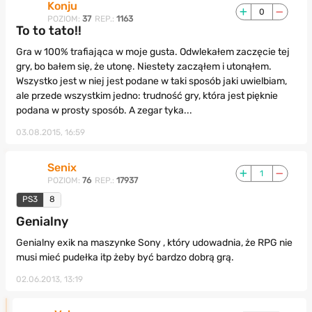
Konju
0
POZIOM:
37
REP.:
1163
To to tato!!
Gra w 100% trafiająca w moje gusta. Odwlekałem zaczęcie tej
gry, bo bałem się, że utonę. Niestety zacząłem i utonąłem.
Wszystko jest w niej jest podane w taki sposób jaki uwielbiam,
ale przede wszystkim jedno: trudność gry, która jest pięknie
podana w prosty sposób. A zegar tyka...
03.08.2015, 16:59
Senix
1
POZIOM:
76
REP.:
17937
PS3
8
Genialny
Genialny exik na maszynke Sony , który udowadnia, że RPG nie
musi mieć pudełka itp żeby być bardzo dobrą grą.
02.06.2013, 13:19