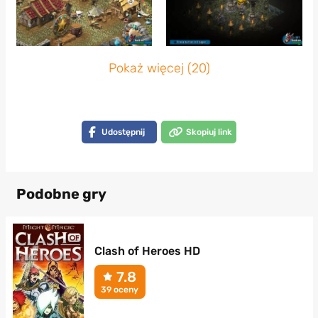
Pokaż więcej (20)
Udostępnij
Skopiuj link
Podobne gry
Clash of Heroes HD
7.8
39 oceny