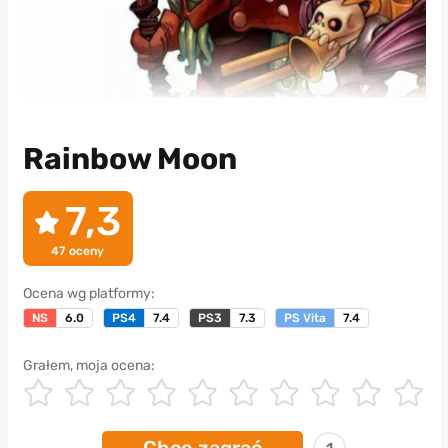
Rainbow Moon
7,3
47
oceny
Ocena wg platformy:
NS
6.0
PS4
7.4
PS3
7.3
PS Vita
7.4
Grałem, moja ocena: