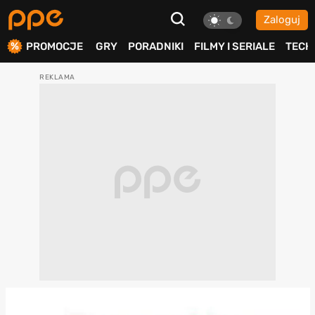
Zaloguj
ierdź
PROMOCJE
GRY
PORADNIKI
FILMY I SERIALE
TECH