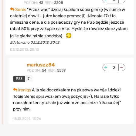
POZIOM:
42
REP.:
2208
Senix
"Przez was" dzisiaj kupiłem sobie gierkę (w sumie w
ostatniej chwili - jutro koniec promocji). Niecałe 17zł to
śmieszna cena, a dla posiadaczy gry na PS3 będzie jeszcze
rabat 50% przy zakupie na Vitę. Myślę że również skorzystam
(o ile gierka mi się spodoba).
Edytowano 03.12.2013, 20:13
03.12.2013, 20:13
mariuszz84
0
POZIOM:
54
REP.:
5559
PS3
7
ireniqs
A ja się doczekałem na plusową wersje i dzięki
Tobie Senix sprawdziłem ową pozycje :-). Narazie tylko
nacząłem ten tytuł ale już wiem że posiedze "dłuuuużej"
przy nim.
15.10.2014, 13:26