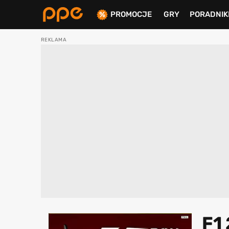
PROMOCJE
GRY
PORADNIK
ierdź
F1