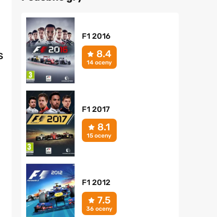
F1 2016
8.4
S
14 oceny
F1 2017
8.1
15 oceny
F1 2012
7.5
36 oceny