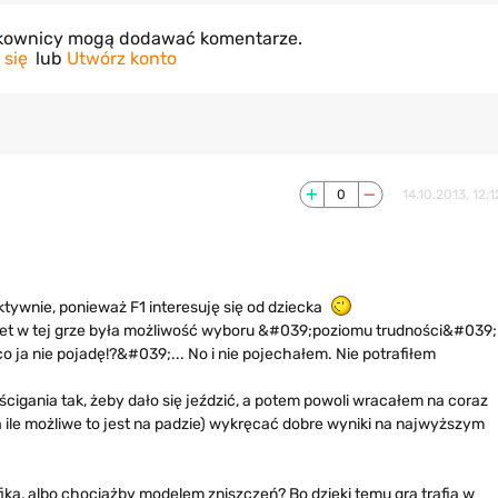
tkownicy mogą dodawać komentarze.
 się
lub
Utwórz konto
0
14.10.2013, 12:1
tywnie, ponieważ F1 interesuję się od dziecka
alet w tej grze była możliwość wyboru &#039;poziomu trudności&#039;
 ja nie pojadę!?&#039;... No i nie pojechałem. Nie potrafiłem
cigania tak, żeby dało się jeździć, a potem powoli wracałem na coraz
 ile możliwe to jest na padzie) wykręcać dobre wyniki na najwyższym
ką, albo chociażby modelem zniszczeń? Bo dzięki temu gra trafia w