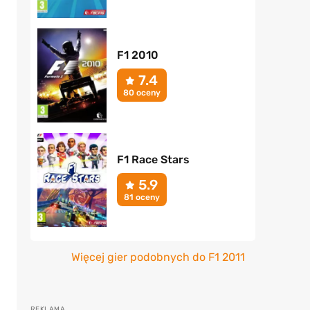
F1 2010
7.4
80 oceny
F1 Race Stars
5.9
81 oceny
Więcej gier podobnych do F1 2011
g