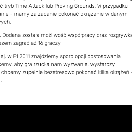
 tryb Time Attack lub Proving Grounds. W przypadku
anie - mamy za zadanie pokonać okrążenie w danym
wych.
y. Dodana została możliwość współpracy oraz rozgrywk
azem zagrać aż 16 graczy.
ej, w F1 2011 znajdziemy sporo opcji dostosowania
hcemy, aby gra rzuciła nam wyzwanie, wystarczy
li chcemy zupełnie bezstresowo pokonać kilka okrążeń 
.