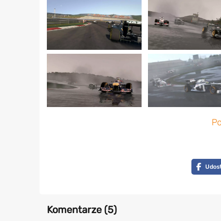
Po
Udost
Komentarze (
5
)