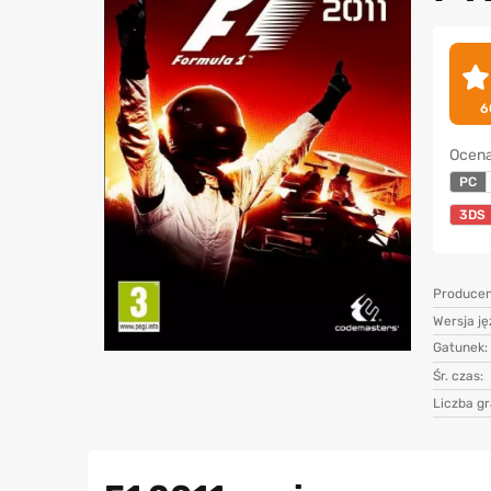
6
Ocena
PC
3DS
Producen
Wersja j
Gatunek:
Śr. czas:
Liczba gr