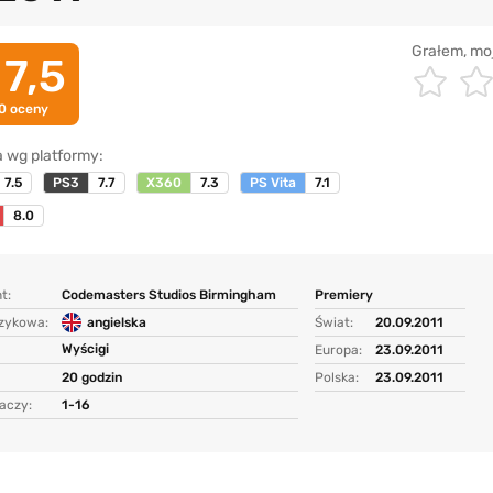
Grałem, mo
7,5
0
oceny
 wg platformy:
7.5
PS3
7.7
X360
7.3
PS Vita
7.1
8.0
t:
Codemasters Studios Birmingham
Premiery
ęzykowa:
angielska
Świat:
20.09.2011
Wyścigi
Europa:
23.09.2011
20 godzin
Polska:
23.09.2011
aczy:
1-16