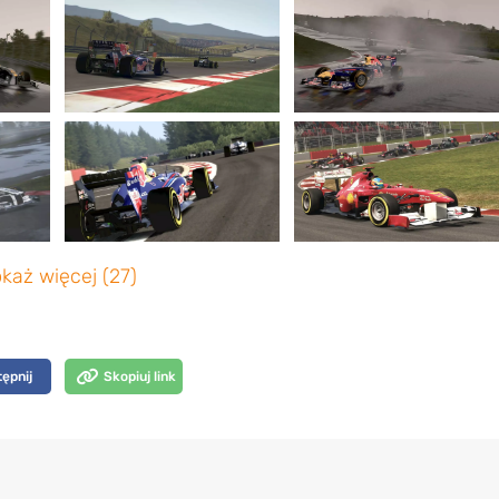
każ więcej (27)
ępnij
Skopiuj link