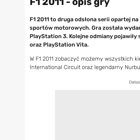
F1 2011 - opis gry
F1 2011 to druga odsłona serii opartej 
sportów motorowych. Gra została wydan
PlayStation 3. Kolejne odmiany pojawiły
oraz PlayStation Vita.
W F1 2011 zobaczyć możemy wszystkich kie
International Circuit oraz legendarny Nurb
Dalsz