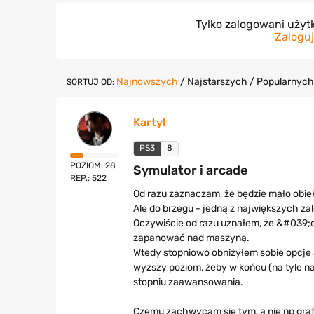
Tylko zalogowani uży
Zaloguj
Najnowszych
/
Najstarszych
/
Popularnych
SORTUJ OD:
Kartyl
PS3
8
POZIOM: 28
Symulator i arcade
REP.: 522
Od razu zaznaczam, że będzie mało obiek
Ale do brzegu - jedną z największych z
Oczywiście od razu uznałem, że &#039;co
zapanować nad maszyną.
Wtedy stopniowo obniżyłem sobie opcje ś
wyższy poziom, żeby w końcu (na tyle na
stopniu zaawansowania.
Czemu zachwycam się tym, a nie np grafi