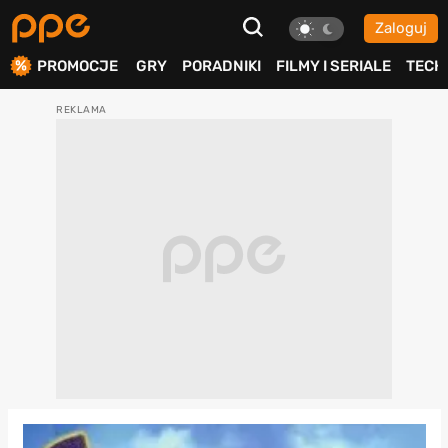
Zaloguj
ierdź
PROMOCJE
GRY
PORADNIKI
FILMY I SERIALE
TECH