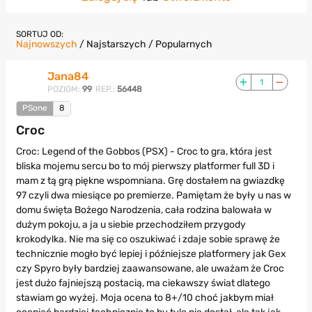
SORTUJ OD:
Najnowszych
/
Najstarszych
/
Popularnych
Jana84
1
POZIOM:
99
REP.:
56448
PSone
8
Croc
Croc: Legend of the Gobbos (PSX) - Croc to gra, która jest
bliska mojemu sercu bo to mój pierwszy platformer full 3D i
mam z tą grą piękne wspomniana. Grę dostałem na gwiazdkę
97 czyli dwa miesiące po premierze. Pamiętam że były u nas w
domu święta Bożego Narodzenia, cała rodzina balowała w
dużym pokoju, a ja u siebie przechodziłem przygody
krokodylka. Nie ma się co oszukiwać i zdaje sobie sprawę że
technicznie mogło być lepiej i późniejsze platformery jak Gex
czy Spyro były bardziej zaawansowane, ale uważam że Croc
jest dużo fajniejszą postacią, ma ciekawszy świat dlatego
stawiam go wyżej. Moja ocena to 8+/10 choć jakbym miał