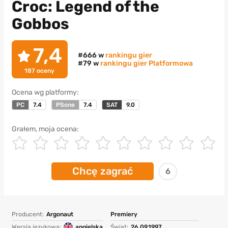
Croc: Legend of the
Gobbos
7,4
#666 w
rankingu gier
#79 w
rankingu gier Platformowa
187
oceny
Ocena wg platformy:
PC
7.4
PSone
7.4
SAT
9.0
Grałem, moja ocena:
Chcę zagrać
6
Producent:
Argonaut
Premiery
Wersja językowa:
angielska
Świat:
26.09.1997