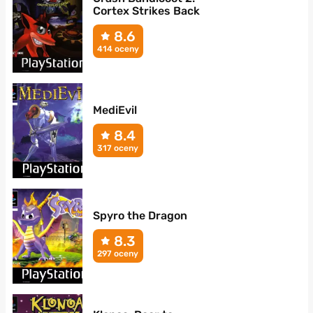
Cortex Strikes Back
8.6
414 oceny
MediEvil
8.4
317 oceny
Spyro the Dragon
8.3
297 oceny