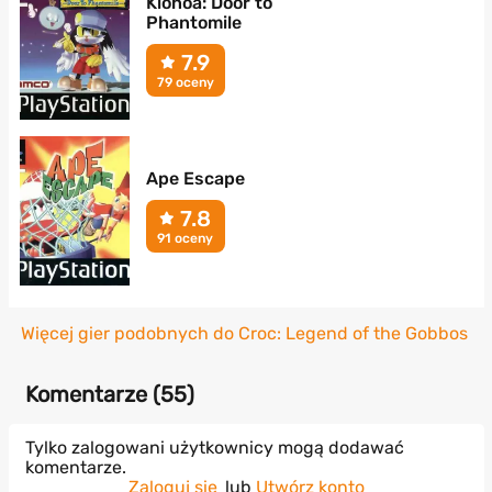
Klonoa: Door to
Phantomile
7.9
79 oceny
Ape Escape
7.8
91 oceny
Więcej gier podobnych do Croc: Legend of the Gobbos
Komentarze (
55
)
Tylko zalogowani użytkownicy mogą dodawać
komentarze.
Zaloguj się
lub
Utwórz konto