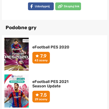
Udostępnij
Skopiuj link
Podobne gry
eFootball PES 2020
7.9
43 oceny
eFootball PES 2021
Season Update
7.5
29 oceny