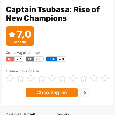
Captain Tsubasa: Rise of
New Champions
7,0
22
oceny
Ocena wg platformy:
NS
7.7
PC
6.0
PS4
6.8
Grałem, moja ocena:
Chcę zagrać
6
Producent:
Tamsoft
Premiery