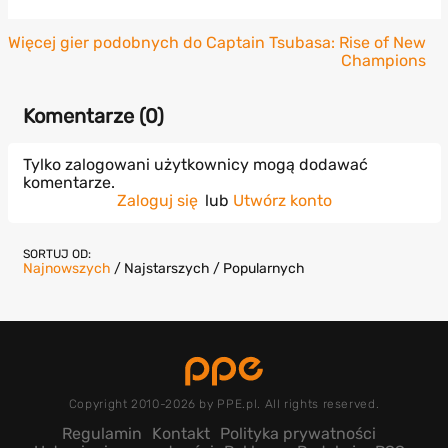
Więcej gier podobnych do Captain Tsubasa: Rise of New
Champions
Komentarze (
0
)
Tylko zalogowani użytkownicy mogą dodawać
komentarze.
Zaloguj się
lub
Utwórz konto
SORTUJ OD:
Najnowszych
/
Najstarszych
/
Popularnych
Copyright 2010-2026 by PPE.pl. All rights reserved.
Regulamin
Kontakt
Polityka prywatności