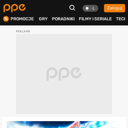
Zaloguj
ierdź
PROMOCJE
GRY
PORADNIKI
FILMY I SERIALE
TECH