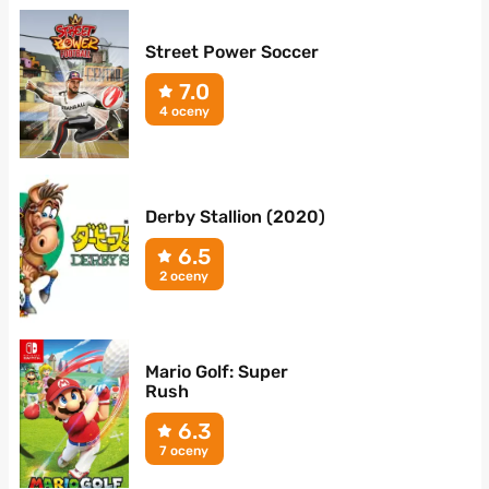
Street Power Soccer
7.0
4 oceny
Derby Stallion (2020)
6.5
2 oceny
Mario Golf: Super
Rush
6.3
7 oceny