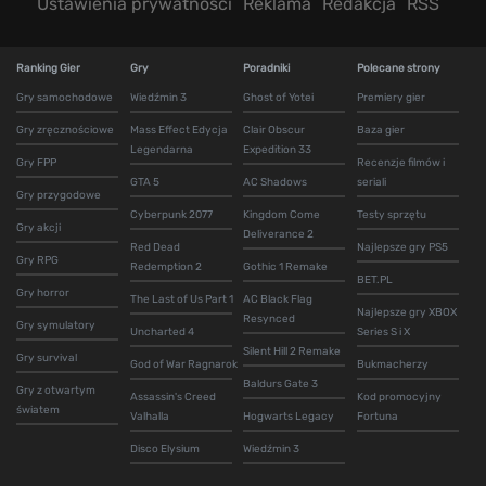
Ustawienia prywatności
Reklama
Redakcja
RSS
Ranking Gier
Gry
Poradniki
Polecane strony
Gry samochodowe
Wiedźmin 3
Ghost of Yotei
Premiery gier
Gry zręcznościowe
Mass Effect Edycja
Clair Obscur
Baza gier
Legendarna
Expedition 33
Gry FPP
Recenzje filmów i
GTA 5
AC Shadows
seriali
Gry przygodowe
Cyberpunk 2077
Kingdom Come
Testy sprzętu
Gry akcji
Deliverance 2
Red Dead
Najlepsze gry PS5
Gry RPG
Redemption 2
Gothic 1 Remake
BET.PL
Gry horror
The Last of Us Part 1
AC Black Flag
Najlepsze gry XBOX
Resynced
Gry symulatory
Uncharted 4
Series S i X
Silent Hill 2 Remake
Gry survival
God of War Ragnarok
Bukmacherzy
Baldurs Gate 3
Gry z otwartym
Assassin's Creed
Kod promocyjny
światem
Valhalla
Hogwarts Legacy
Fortuna
Disco Elysium
Wiedźmin 3