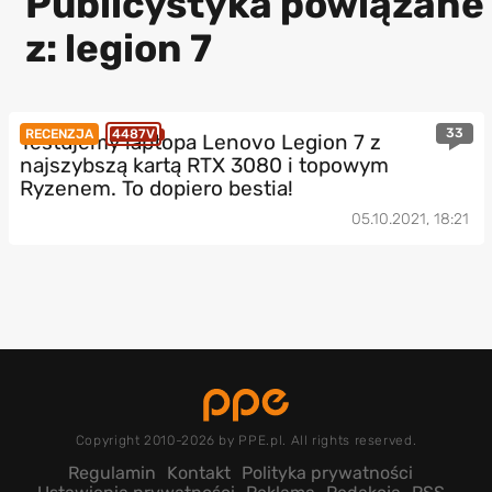
Publicystyka powiązane
z: legion 7
33
RECENZJA
4487V
Testujemy laptopa Lenovo Legion 7 z
najszybszą kartą RTX 3080 i topowym
Ryzenem. To dopiero bestia!
05.10.2021, 18:21
Copyright 2010-2026 by PPE.pl. All rights reserved.
Regulamin
Kontakt
Polityka prywatności