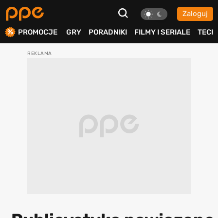
Zaloguj
ierdź
PROMOCJE
GRY
PORADNIKI
FILMY I SERIALE
TECH