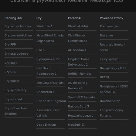
Ustawienia prywatności
Reklama
Redakcja
RSS
Ranking Gier
Gry
Poradniki
Polecane strony
Gry samochodowe
Wiedźmin 3
Ghost of Yotei
Premiery gier
Gry zręcznościowe
Mass Effect Edycja
Clair Obscur
Baza gier
Legendarna
Expedition 33
Gry FPP
Recenzje filmów i
GTA 5
AC Shadows
seriali
Gry przygodowe
Cyberpunk 2077
Kingdom Come
Testy sprzętu
Gry akcji
Deliverance 2
Red Dead
Najlepsze gry PS5
Gry RPG
Redemption 2
Gothic 1 Remake
BET.PL
Gry horror
The Last of Us Part 1
AC Black Flag
Najlepsze gry XBOX
Resynced
Gry symulatory
Uncharted 4
Series S i X
Silent Hill 2 Remake
Gry survival
God of War Ragnarok
Bukmacherzy
Baldurs Gate 3
Gry z otwartym
Assassin's Creed
Kod promocyjny
światem
Valhalla
Hogwarts Legacy
Fortuna
Disco Elysium
Wiedźmin 3