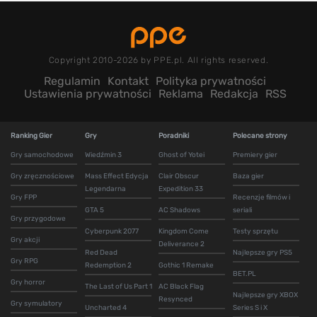
Copyright 2010-2026 by PPE.pl. All rights reserved.
Regulamin
Kontakt
Polityka prywatności
Ustawienia prywatności
Reklama
Redakcja
RSS
Ranking Gier
Gry
Poradniki
Polecane strony
Gry samochodowe
Wiedźmin 3
Ghost of Yotei
Premiery gier
Gry zręcznościowe
Mass Effect Edycja
Clair Obscur
Baza gier
Legendarna
Expedition 33
Gry FPP
Recenzje filmów i
GTA 5
AC Shadows
seriali
Gry przygodowe
Cyberpunk 2077
Kingdom Come
Testy sprzętu
Gry akcji
Deliverance 2
Red Dead
Najlepsze gry PS5
Gry RPG
Redemption 2
Gothic 1 Remake
BET.PL
Gry horror
The Last of Us Part 1
AC Black Flag
Najlepsze gry XBOX
Resynced
Gry symulatory
Uncharted 4
Series S i X