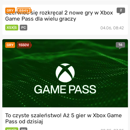
2
GRY
884V
Czerwiec się rozkręca! 2 nowe gry w Xbox
Game Pass dla wielu graczy
XSX|S
PC
04.06, 08:42
16
GRY
1550V
To czyste szaleństwo! Aż 5 gier w Xbox Game
Pass od dzisiaj