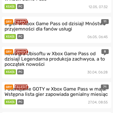
XSX|S
PC
12.05, 07:32
11
GRY
1689V
5 gier w Xbox Game Pass od dzisiaj! Mnóstwo
przyjemności dla fanów usługi
XSX|S
PC
06.05, 06:45
8
GRY
2845V
Nowa gra Ubisoftu w Xbox Game Pass od
dzisiaj! Legendarna produkcja zachwyca, a to
początek nowości
XSX|S
PC
30.04, 06:28
71
GRY
4645V
Potencjalne GOTY w Xbox Game Pass w maju.
Wstępna lista gier zapowiada genialny miesiąc
XSX|S
PC
27.04, 08:55