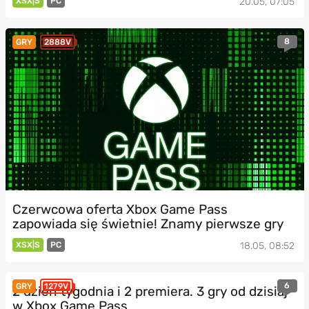
XSX|S
PC
20.05, 07:05
8
GRY
2888V
Czerwcowa oferta Xbox Game Pass
zapowiada się świetnie! Znamy pierwsze gry
XSX|S
PC
18.05, 08:52
6
GRY
1279V
2 dzień tygodnia i 2 premiera. 3 gry od dzisiaj
w Xbox Game Pass