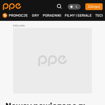
Zaloguj
ierdź
PROMOCJE
GRY
PORADNIKI
FILMY I SERIALE
TECH