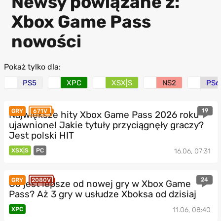
Newsy powiązane z:
Xbox Game Pass
nowości
Pokaż tylko dla:
PS5
XPC
XSX|S
NS2
PS6
19
GRY
671V
Największe hity Xbox Game Pass 2026 roku
ujawnione! Jakie tytuły przyciągnęły graczy?
Jest polski HIT
XSX|S
PC
16.06, 07:31
24
GRY
2080V
Co jest lepsze od nowej gry w Xbox Game
Pass? Aż 3 gry w usłudze Xboksa od dzisiaj
XPC
11.06, 08:40