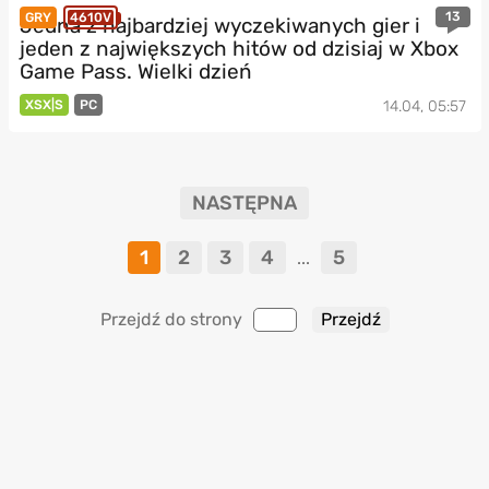
13
GRY
4610V
Jedna z najbardziej wyczekiwanych gier i
jeden z największych hitów od dzisiaj w Xbox
Game Pass. Wielki dzień
XSX|S
PC
14.04, 05:57
NASTĘPNA
1
2
3
4
5
...
Przejdź do strony