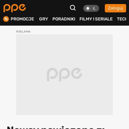
Zaloguj
ierdź
PROMOCJE
GRY
PORADNIKI
FILMY I SERIALE
TECH