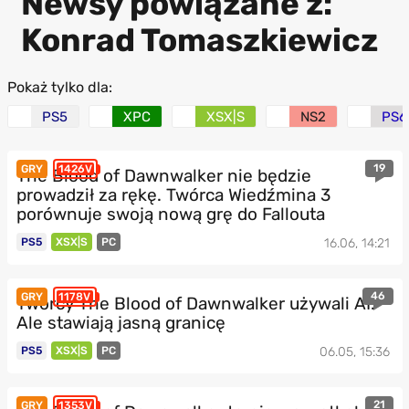
Newsy powiązane z:
Konrad Tomaszkiewicz
Pokaż tylko dla:
PS5
XPC
XSX|S
NS2
PS6
19
GRY
1426V
The Blood of Dawnwalker nie będzie
prowadził za rękę. Twórca Wiedźmina 3
porównuje swoją nową grę do Fallouta
PS5
XSX|S
PC
16.06, 14:21
46
GRY
1178V
Twórcy The Blood of Dawnwalker używali AI.
Ale stawiają jasną granicę
PS5
XSX|S
PC
06.05, 15:36
21
GRY
1353V