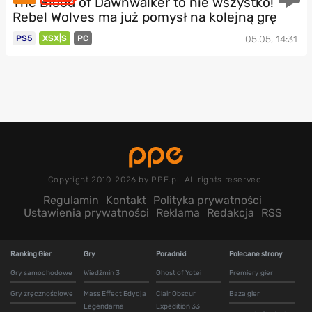
The Blood of Dawnwalker to nie wszystko!
Rebel Wolves ma już pomysł na kolejną grę
PS5
XSX|S
PC
05.05, 14:31
Copyright 2010-2026 by PPE.pl. All rights reserved.
Regulamin
Kontakt
Polityka prywatności
Ustawienia prywatności
Reklama
Redakcja
RSS
Ranking Gier
Gry
Poradniki
Polecane strony
Gry samochodowe
Wiedźmin 3
Ghost of Yotei
Premiery gier
Gry zręcznościowe
Mass Effect Edycja
Clair Obscur
Baza gier
Legendarna
Expedition 33