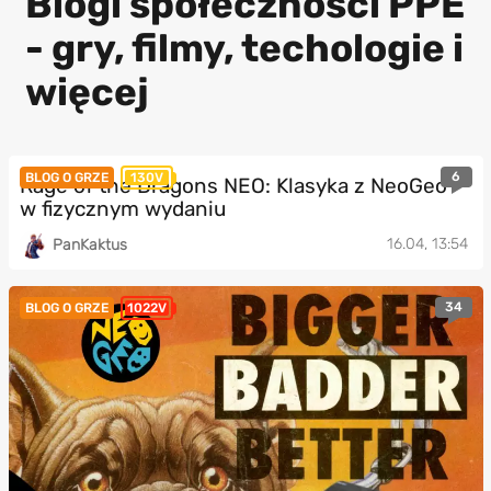
Blogi społeczności PPE
- gry, filmy, techologie i
więcej
6
BLOG O GRZE
130V
Rage of the Dragons NEO: Klasyka z NeoGeo
w fizycznym wydaniu
16.04, 13:54
PanKaktus
34
BLOG O GRZE
1022V