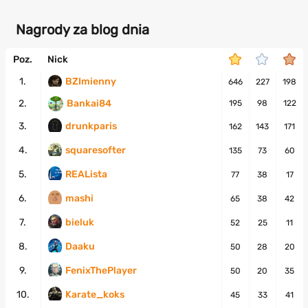
Nagrody za blog dnia
Poz.
Nick
1.
BZImienny
646
227
198
2.
Bankai84
195
98
122
3.
drunkparis
162
143
171
4.
squaresofter
135
73
60
5.
REALista
77
38
17
6.
mashi
65
38
42
7.
bieluk
52
25
11
8.
Daaku
50
28
20
9.
FenixThePlayer
50
20
35
10.
Karate_koks
45
33
41