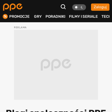
Zaloguj
ierdź
PROMOCJE
GRY
PORADNIKI
FILMY I SERIALE
TECH