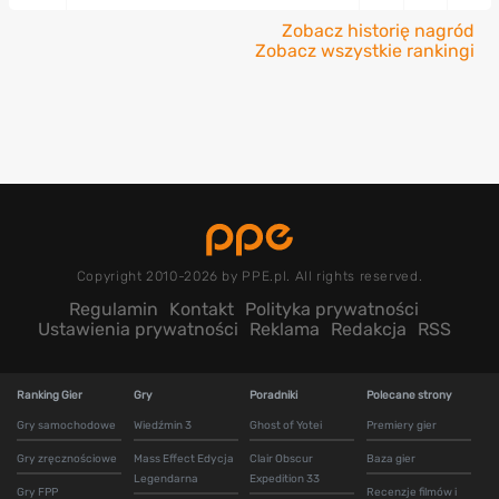
Zobacz historię nagród
Zobacz wszystkie rankingi
Copyright 2010-2026 by PPE.pl. All rights reserved.
Regulamin
Kontakt
Polityka prywatności
Ustawienia prywatności
Reklama
Redakcja
RSS
Ranking Gier
Gry
Poradniki
Polecane strony
Gry samochodowe
Wiedźmin 3
Ghost of Yotei
Premiery gier
Gry zręcznościowe
Mass Effect Edycja
Clair Obscur
Baza gier
Legendarna
Expedition 33
Gry FPP
Recenzje filmów i