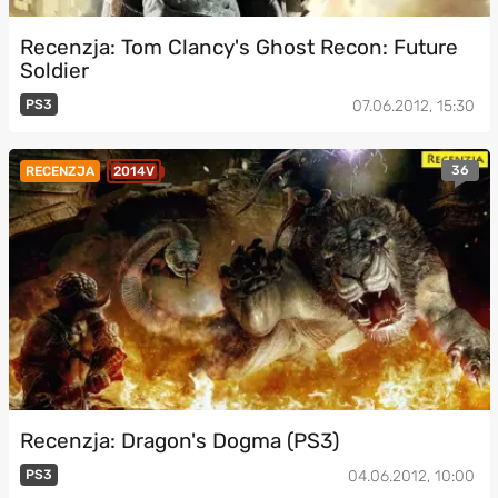
Recenzja: Tom Clancy's Ghost Recon: Future
Soldier
PS3
07.06.2012, 15:30
36
RECENZJA
2014V
Recenzja: Dragon's Dogma (PS3)
PS3
04.06.2012, 10:00