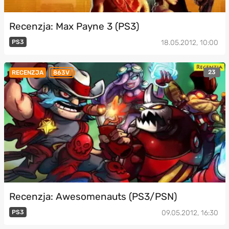
Recenzja: Max Payne 3 (PS3)
PS3
18.05.2012, 10:00
23
RECENZJA
863V
Recenzja: Awesomenauts (PS3/PSN)
PS3
09.05.2012, 16:30