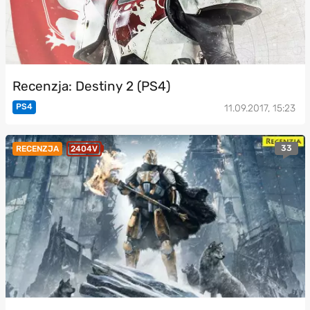
Recenzja: Destiny 2 (PS4)
PS4
11.09.2017, 15:23
33
RECENZJA
2404V