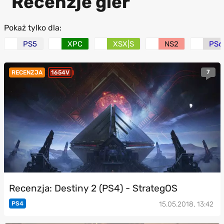
Recenzje gier
Pokaż tylko dla:
PS5
XPC
XSX|S
NS2
PS6
7
RECENZJA
1654V
Recenzja: Destiny 2 (PS4) - StrategOS
PS4
15.05.2018, 13:42