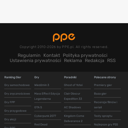
Copyright 2010-2026 by PPE.pl. All rights reserved.
Regulamin
Kontakt
Polityka prywatności
Ustawienia prywatności
Reklama
Redakcja
RSS
Ranking Gier
Gry
Poradniki
Polecane strony
Gry samochodowe
Wiedźmin 3
Ghost of Yotei
Premiery gier
Gry zręcznościowe
Mass Effect Edycja
Clair Obscur
Baza gier
Legendarna
Expedition 33
Gry FPP
Recenzje filmów i
GTA 5
AC Shadows
seriali
Gry przygodowe
Cyberpunk 2077
Kingdom Come
Testy sprzętu
Gry akcji
Deliverance 2
Red Dead
Najlepsze gry PS5