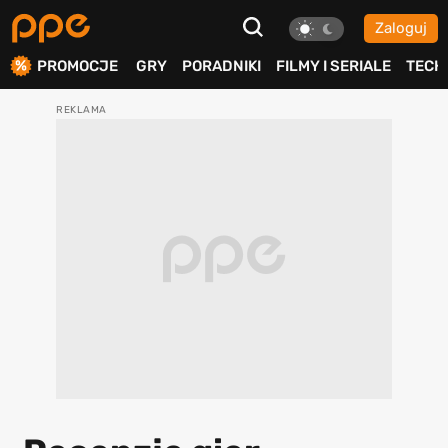
Zaloguj
ierdź
PROMOCJE
GRY
PORADNIKI
FILMY I SERIALE
TECH