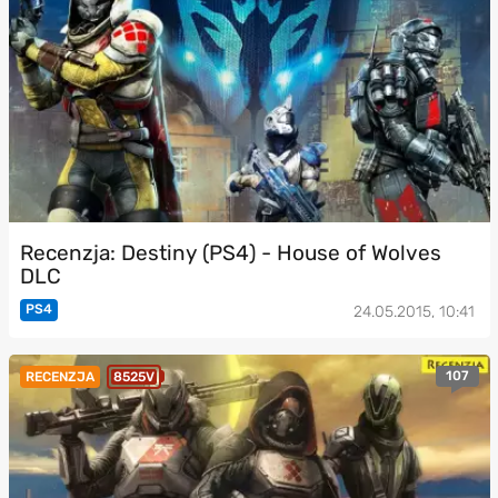
Recenzja: Destiny (PS4) - House of Wolves
DLC
PS4
24.05.2015, 10:41
107
RECENZJA
8525V