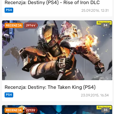
Recenzja: Destiny (PS4) - Rise of Iron DLC
PS4
25.09.2016, 12:31
34
RECENZJA
2976V
Recenzja: Destiny: The Taken King (PS4)
PS4
23.09.2015, 16:34
35
RECENZJA
2213V