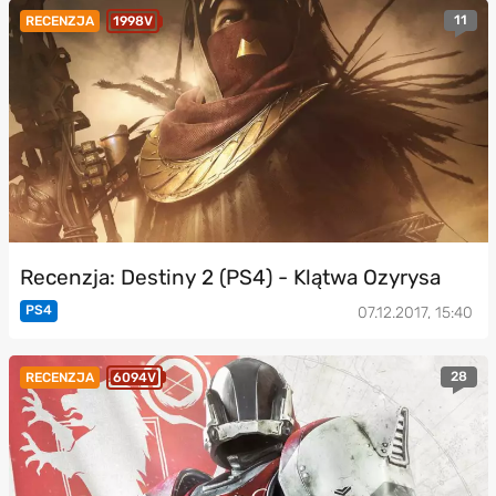
11
RECENZJA
1998V
Recenzja: Destiny 2 (PS4) - Klątwa Ozyrysa
PS4
07.12.2017, 15:40
28
RECENZJA
6094V