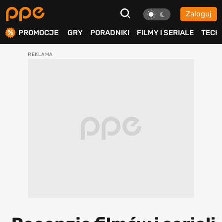
Zaloguj
ierdź
PROMOCJE
GRY
PORADNIKI
FILMY I SERIALE
TECH