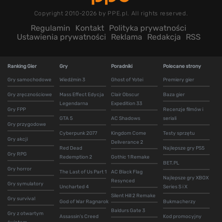
Copyright 2010-2026 by PPE.pl. All rights reserved.
Regulamin
Kontakt
Polityka prywatności
Ustawienia prywatności
Reklama
Redakcja
RSS
Ranking Gier
Gry
Poradniki
Polecane strony
Gry samochodowe
Wiedźmin 3
Ghost of Yotei
Premiery gier
Gry zręcznościowe
Mass Effect Edycja
Clair Obscur
Baza gier
Legendarna
Expedition 33
Gry FPP
Recenzje filmów i
GTA 5
AC Shadows
seriali
Gry przygodowe
Cyberpunk 2077
Kingdom Come
Testy sprzętu
Gry akcji
Deliverance 2
Red Dead
Najlepsze gry PS5
Gry RPG
Redemption 2
Gothic 1 Remake
BET.PL
Gry horror
The Last of Us Part 1
AC Black Flag
Najlepsze gry XBOX
Resynced
Gry symulatory
Uncharted 4
Series S i X
Silent Hill 2 Remake
Gry survival
God of War Ragnarok
Bukmacherzy
Baldurs Gate 3
Gry z otwartym
Assassin's Creed
Kod promocyjny