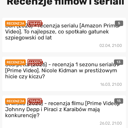
Recenzje filmów i seriali
5
RECENZJA
1684V
Bait (2026) - recenzja serialu [Amazon Prime
Video]. To najlepsze, co spotkało gatunek
szpiegowski od lat
02.04, 21:00
13
RECENZJA
6650V
Scarpetta (2026) - recenzja 1 sezonu serialu
[Prime Video]. Nicole Kidman w prestiżowym
hicie czy kiczu?
16.03, 21:00
15
RECENZJA
7069V
Urwisko (2026) - recenzja filmu [Prime Video].
Johnny Depp i Piraci z Karaibów mają
konkurencję?
26.02, 21:00