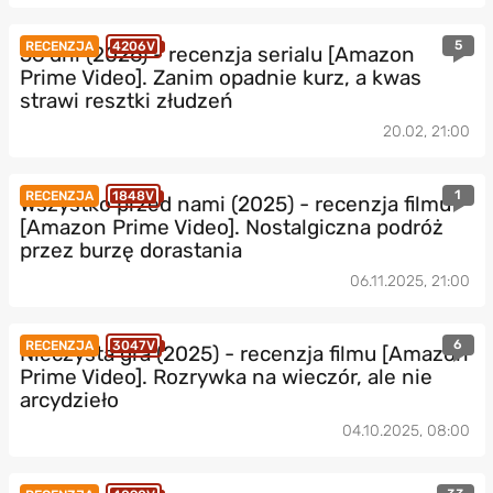
5
RECENZJA
4206V
56 dni (2026) - recenzja serialu [Amazon
Prime Video]. Zanim opadnie kurz, a kwas
strawi resztki złudzeń
20.02, 21:00
1
RECENZJA
1848V
Wszystko przed nami (2025) - recenzja filmu
[Amazon Prime Video]. Nostalgiczna podróż
przez burzę dorastania
06.11.2025, 21:00
6
RECENZJA
3047V
Nieczysta gra (2025) - recenzja filmu [Amazon
Prime Video]. Rozrywka na wieczór, ale nie
arcydzieło
04.10.2025, 08:00