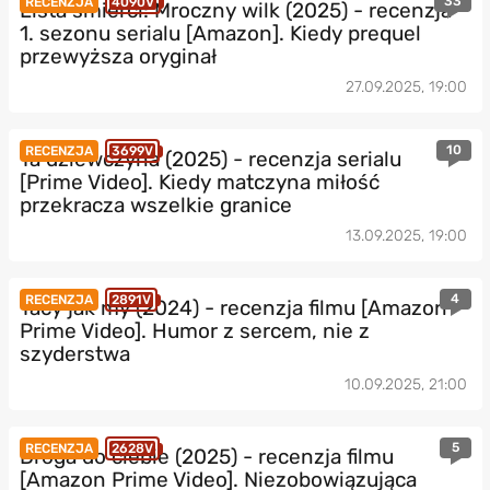
33
RECENZJA
4090V
Lista śmierci: Mroczny wilk (2025) - recenzja
1. sezonu serialu [Amazon]. Kiedy prequel
przewyższa oryginał
27.09.2025, 19:00
10
RECENZJA
3699V
Ta dziewczyna (2025) - recenzja serialu
[Prime Video]. Kiedy matczyna miłość
przekracza wszelkie granice
13.09.2025, 19:00
4
RECENZJA
2891V
Tacy jak my (2024) - recenzja filmu [Amazon
Prime Video]. Humor z sercem, nie z
szyderstwa
10.09.2025, 21:00
5
RECENZJA
2628V
Droga do ciebie (2025) - recenzja filmu
[Amazon Prime Video]. Niezobowiązująca