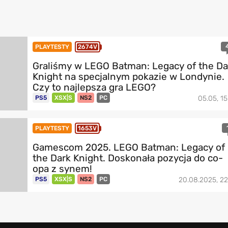
PLAYTESTY
2674V
Graliśmy w LEGO Batman: Legacy of the Da
Knight na specjalnym pokazie w Londynie.
Czy to najlepsza gra LEGO?
PS5
XSX|S
NS2
PC
05.05, 15
PLAYTESTY
1653V
Gamescom 2025. LEGO Batman: Legacy of
the Dark Knight. Doskonała pozycja do co-
opa z synem!
PS5
XSX|S
NS2
PC
20.08.2025, 22