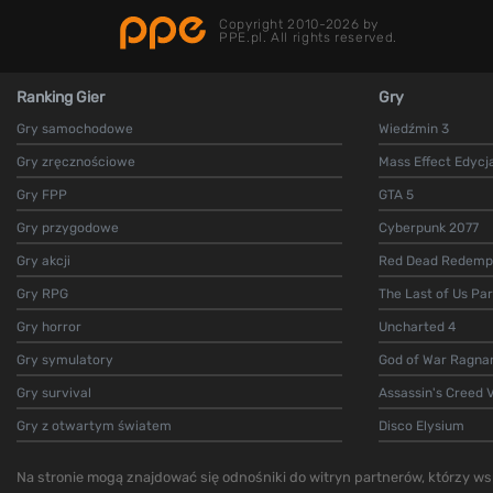
Copyright 2010-2026 by
PPE.pl. All rights reserved.
Ranking Gier
Gry
Gry samochodowe
Wiedźmin 3
Gry zręcznościowe
Mass Effect Edycj
Gry FPP
GTA 5
Gry przygodowe
Cyberpunk 2077
Gry akcji
Red Dead Redempt
Gry RPG
The Last of Us Par
Gry horror
Uncharted 4
Gry symulatory
God of War Ragna
Gry survival
Assassin's Creed V
Gry z otwartym światem
Disco Elysium
Na stronie mogą znajdować się odnośniki do witryn partnerów, którzy wsp