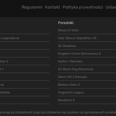
Regulamin
Kontakt
Polityka prywatności
Usta
Poradniki
Ghost of Yotei
a Legendarna
Clair Obscur Expedition 33
AC Shadows
Kingdom Come Deliverance 2
ion 2
Gothic 1 Remake
t 1
AC Black Flag Resynced
Silent Hill 2 Remake
rok
Baldurs Gate 3
alhalla
Hogwarts Legacy
Wiedźmin 3
ierają jej działalność poprzez dzielenie się zyskiem ze sprzedanych produk