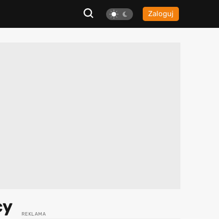
Zaloguj
cy