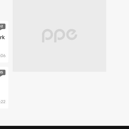
42
rk
:06
15
:22