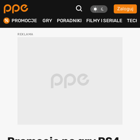
Zaloguj
ierdź
PROMOCJE
GRY
PORADNIKI
FILMY I SERIALE
TECH