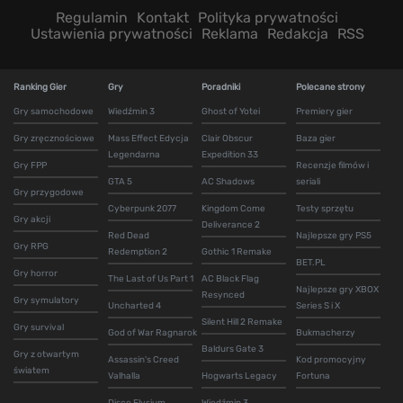
Regulamin
Kontakt
Polityka prywatności
Ustawienia prywatności
Reklama
Redakcja
RSS
Ranking Gier
Gry
Poradniki
Polecane strony
Gry samochodowe
Wiedźmin 3
Ghost of Yotei
Premiery gier
Gry zręcznościowe
Mass Effect Edycja
Clair Obscur
Baza gier
Legendarna
Expedition 33
Gry FPP
Recenzje filmów i
GTA 5
AC Shadows
seriali
Gry przygodowe
Cyberpunk 2077
Kingdom Come
Testy sprzętu
Gry akcji
Deliverance 2
Red Dead
Najlepsze gry PS5
Gry RPG
Redemption 2
Gothic 1 Remake
BET.PL
Gry horror
The Last of Us Part 1
AC Black Flag
Najlepsze gry XBOX
Resynced
Gry symulatory
Uncharted 4
Series S i X
Silent Hill 2 Remake
Gry survival
God of War Ragnarok
Bukmacherzy
Baldurs Gate 3
Gry z otwartym
Assassin's Creed
Kod promocyjny
światem
Valhalla
Hogwarts Legacy
Fortuna