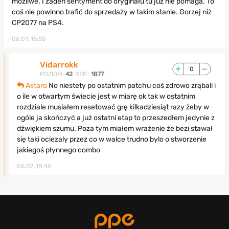
możliwe. I żaden sentyment do oryginału tu już nie pomaga. To
coś nie powinno trafić do sprzedaży w takim stanie. Gorzej niż
CP2077 na PS4.
06.07, 15:55
Vidarrokk
0
POZIOM:
42
REP.:
1877
Astaro
No niestety po ostatnim patchu coś zdrowo zrąbali i
o ile w otwartym świecie jest w miarę ok tak w ostatnim
rozdziale musiałem resetować grę kilkadziesiąt razy żeby w
ogóle ja skończyć a już ostatni etap to przeszedłem jedynie z
dźwiękiem szumu. Poza tym miałem wrażenie że bezi stawał
się taki ociezaly przez co w walce trudno bylo o stworzenie
jakiegoś płynnego combo
06.07, 18:46