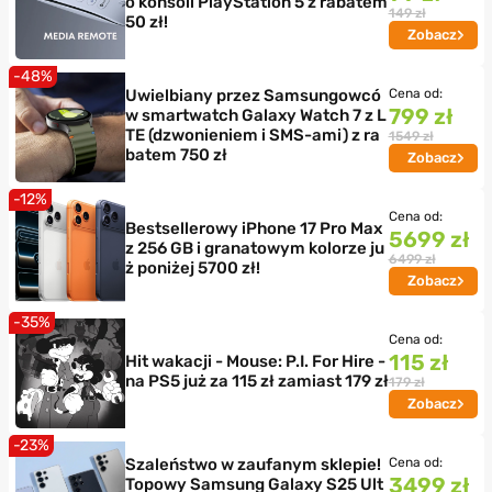
o konsoli PlayStation 5 z rabatem
149 zł
50 zł!
Zobacz
-48%
Uwielbiany przez Samsungowcó
Cena od:
799 zł
w smartwatch Galaxy Watch 7 z L
TE (dzwonieniem i SMS-ami) z ra
1549 zł
batem 750 zł
Zobacz
-12%
Cena od:
Bestsellerowy iPhone 17 Pro Max
5699 zł
z 256 GB i granatowym kolorze ju
6499 zł
ż poniżej 5700 zł!
Zobacz
-35%
Cena od:
115 zł
Hit wakacji - Mouse: P.I. For Hire -
na PS5 już za 115 zł zamiast 179 zł
179 zł
Zobacz
-23%
Szaleństwo w zaufanym sklepie!
Cena od:
3499 zł
Topowy Samsung Galaxy S25 Ult