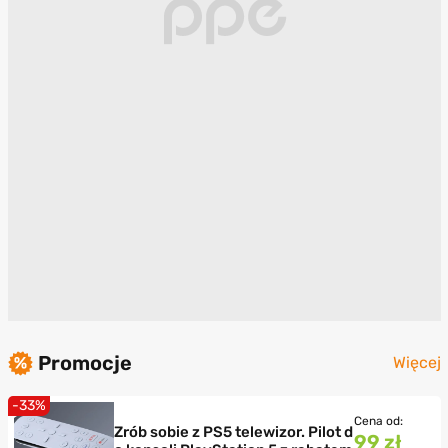
Promocje
Więcej
-33%
Cena od:
Zrób sobie z PS5 telewizor. Pilot d
99 zł