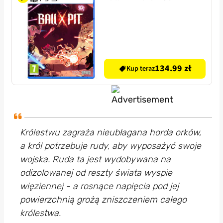
134.99 zł
Kup teraz
Królestwu zagraża nieubłagana horda orków,
a król potrzebuje rudy, aby wyposażyć swoje
wojska. Ruda ta jest wydobywana na
odizolowanej od reszty świata wyspie
więziennej - a rosnące napięcia pod jej
powierzchnią grożą zniszczeniem całego
królestwa.