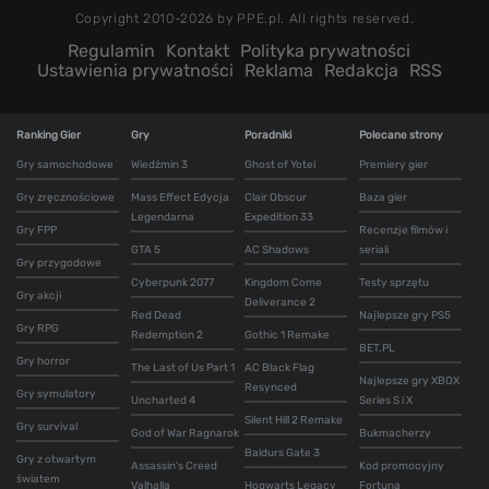
Copyright 2010-2026 by PPE.pl. All rights reserved.
Regulamin
Kontakt
Polityka prywatności
Ustawienia prywatności
Reklama
Redakcja
RSS
Ranking Gier
Gry
Poradniki
Polecane strony
Gry samochodowe
Wiedźmin 3
Ghost of Yotei
Premiery gier
Gry zręcznościowe
Mass Effect Edycja
Clair Obscur
Baza gier
Legendarna
Expedition 33
Gry FPP
Recenzje filmów i
GTA 5
AC Shadows
seriali
Gry przygodowe
Cyberpunk 2077
Kingdom Come
Testy sprzętu
Gry akcji
Deliverance 2
Red Dead
Najlepsze gry PS5
Gry RPG
Redemption 2
Gothic 1 Remake
BET.PL
Gry horror
The Last of Us Part 1
AC Black Flag
Najlepsze gry XBOX
Resynced
Gry symulatory
Uncharted 4
Series S i X
Silent Hill 2 Remake
Gry survival
God of War Ragnarok
Bukmacherzy
Baldurs Gate 3
Gry z otwartym
Assassin's Creed
Kod promocyjny
światem
Valhalla
Hogwarts Legacy
Fortuna