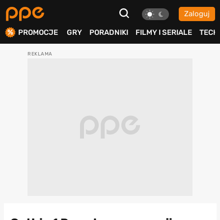
Zaloguj
ierdź
PROMOCJE
GRY
PORADNIKI
FILMY I SERIALE
TECH