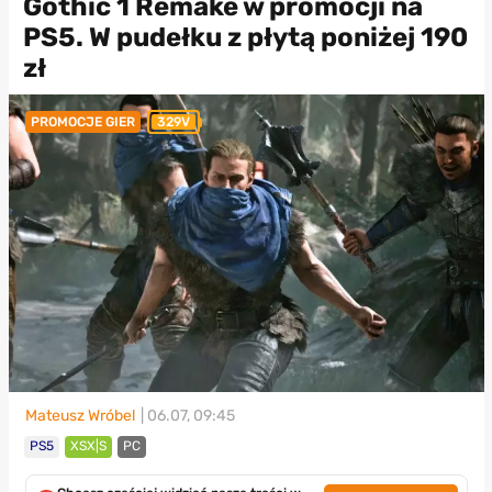
Gothic 1 Remake w promocji na
PS5. W pudełku z płytą poniżej 190
zł
PROMOCJE GIER
329V
Mateusz Wróbel
| 06.07, 09:45
PS5
XSX|S
PC