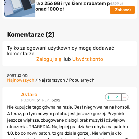
ra z 256 GB i rysikiem z rabatem p
4599 zł
onad 1000 zł
Zobacz
Komentarze (
2
)
Tylko zalogowani użytkownicy mogą dodawać
komentarze.
Zaloguj się
lub
Utwórz konto
SORTUJ OD:
Najnowszych
/
Najstarszych
/
Popularnych
Astaro
2
POZIOM:
51
REP.:
5292
Nie kupujcie tego gówna na razie. Jest niegrywalne na konsoli.
A teraz, po tym nowym patchu jest jeszcze gorzej. Przycinki
jeszcze większe, zbugowane dialogi, brak muzyki i dźwięków
otoczenia. TRAGEDIA. Najlepiej gra działała chyba na patchu
1.0, bo co nowy patch, to gra działa gorzej. Nie wiem jak to