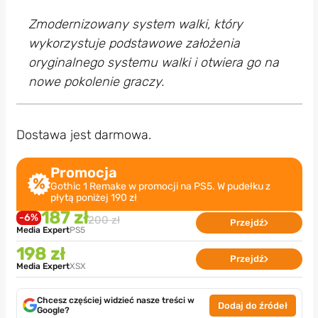
Zmodernizowany system walki, który
wykorzystuje podstawowe założenia
oryginalnego systemu walki i otwiera go na
nowe pokolenie graczy.
Dostawa jest darmowa.
Promocja
Gothic 1 Remake w promocji na PS5. W pudełku z
płytą poniżej 190 zł
187 zł
-6%
200 zł
Przejdź
Media Expert
PS5
198 zł
Przejdź
Media Expert
XSX
Chcesz częściej widzieć nasze treści w
Dodaj do źródeł
Google?