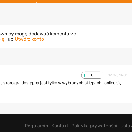
kownicy mogą dodawać komentarze.
się
lub
Utwórz konto
0
12.06, 14:01
 skoro gra dostępna jest tylko w wybranych sklepach i online się
Regulamin
Kontakt
Polityka prywatności
Usta