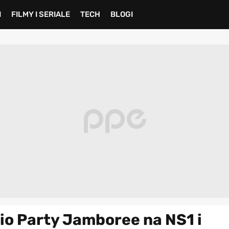
I
FILMY I SERIALE
TECH
BLOGI
o Party Jamboree na NS1 i