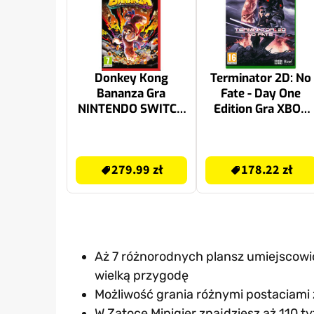
Donkey Kong
Terminator 2D: No
Bananza Gra
Fate - Day One
NINTENDO SWITCH
Edition Gra XBOX
2
ONE / XBOX SERIE
X
279.99 zł
178.22 zł
279.99 zł
178.22 zł
Aż 7 różnorodnych plansz umiejscow
wielką przygodę
Możliwość grania różnymi postaciami
W Zatoce Minigier znajdziesz aż 110 t