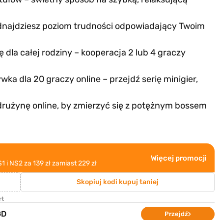
 odnajdziesz poziom trudności odpowiadający Twoim
dla całej rodziny – kooperacja 2 lub 4 graczy
ka dla 20 graczy online – przejdź serię minigier,
użynę online, by zmierzyć się z potężnym bossem
Więcej promocji
i NS2 za 139 zł zamiast 229 zł
Skopiuj kod
i kupuj taniej
rt
GD
Przejdź