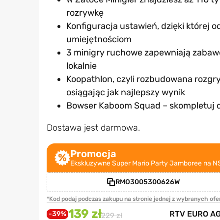
rozrywkę
Konfiguracja ustawień, dzięki której
umiejętnościom
3 minigry ruchowe zapewniają zabawę 
lokalnie
Koopathlon, czyli rozbudowana rozgryw
osiągając jak najlepszy wynik
Bowser Kaboom Squad – skompletuj dr
Dostawa jest darmowa.
Promocja
Ekskluzywne Super Mario Party Jamboree na NS1 
RMO3005300626W
*Kod podaj podczas zakupu na stronie jednej z wybranych ofe
139 zł
RTV EURO A
-39%
229 zł