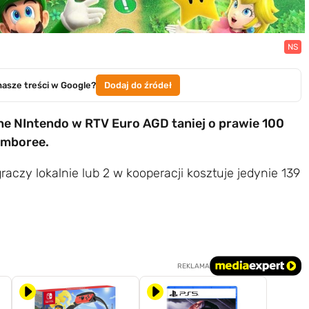
NS
nasze treści w Google?
Dodaj do źródeł
e NIntendo w RTV Euro AGD taniej o prawie 100
amboree.
aczy lokalnie lub 2 w kooperacji kosztuje jedynie 139
REKLAMA