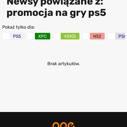
Newsy powiązane z:
promocja na gry ps5
Pokaż tylko dla:
PS5
XPC
XSX|S
NS2
PS6
Brak artykułów.