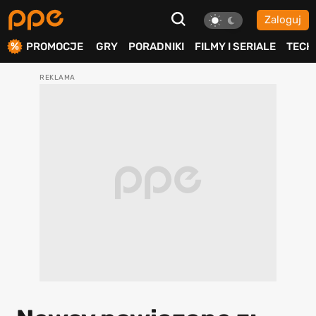
Zaloguj
ierdź
PROMOCJE
GRY
PORADNIKI
FILMY I SERIALE
TECH