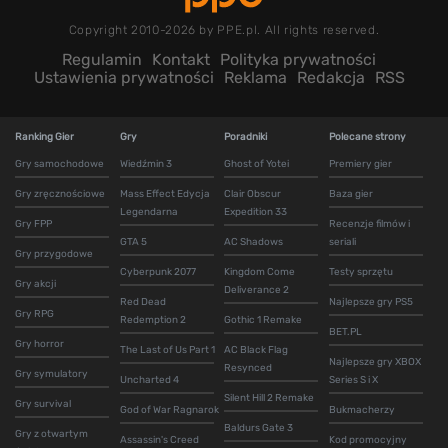
Copyright 2010-2026 by PPE.pl. All rights reserved.
Regulamin
Kontakt
Polityka prywatności
Ustawienia prywatności
Reklama
Redakcja
RSS
Ranking Gier
Gry
Poradniki
Polecane strony
Gry samochodowe
Wiedźmin 3
Ghost of Yotei
Premiery gier
Gry zręcznościowe
Mass Effect Edycja
Clair Obscur
Baza gier
Legendarna
Expedition 33
Gry FPP
Recenzje filmów i
GTA 5
AC Shadows
seriali
Gry przygodowe
Cyberpunk 2077
Kingdom Come
Testy sprzętu
Gry akcji
Deliverance 2
Red Dead
Najlepsze gry PS5
Gry RPG
Redemption 2
Gothic 1 Remake
BET.PL
Gry horror
The Last of Us Part 1
AC Black Flag
Najlepsze gry XBOX
Resynced
Gry symulatory
Uncharted 4
Series S i X
Silent Hill 2 Remake
Gry survival
God of War Ragnarok
Bukmacherzy
Baldurs Gate 3
Gry z otwartym
Assassin's Creed
Kod promocyjny