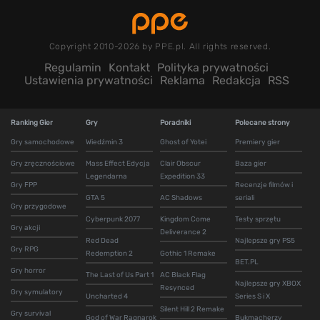
Copyright 2010-2026 by PPE.pl. All rights reserved.
Regulamin
Kontakt
Polityka prywatności
Ustawienia prywatności
Reklama
Redakcja
RSS
Ranking Gier
Gry
Poradniki
Polecane strony
Gry samochodowe
Wiedźmin 3
Ghost of Yotei
Premiery gier
Gry zręcznościowe
Mass Effect Edycja
Clair Obscur
Baza gier
Legendarna
Expedition 33
Gry FPP
Recenzje filmów i
GTA 5
AC Shadows
seriali
Gry przygodowe
Cyberpunk 2077
Kingdom Come
Testy sprzętu
Gry akcji
Deliverance 2
Red Dead
Najlepsze gry PS5
Gry RPG
Redemption 2
Gothic 1 Remake
BET.PL
Gry horror
The Last of Us Part 1
AC Black Flag
Najlepsze gry XBOX
Resynced
Gry symulatory
Uncharted 4
Series S i X
Silent Hill 2 Remake
Gry survival
God of War Ragnarok
Bukmacherzy