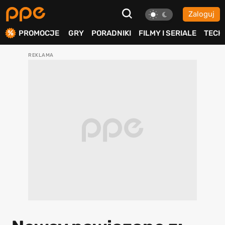
Zaloguj
ierdź
PROMOCJE
GRY
PORADNIKI
FILMY I SERIALE
TECH