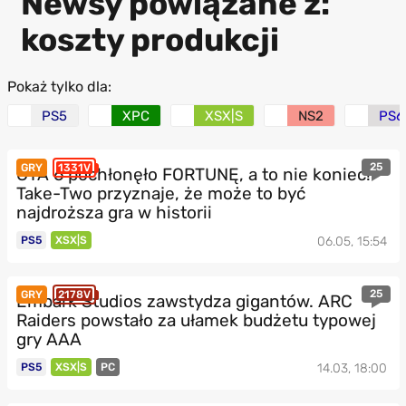
Newsy powiązane z:
koszty produkcji
Pokaż tylko dla:
PS5
XPC
XSX|S
NS2
PS6
25
GRY
1331V
GTA 6 pochłonęło FORTUNĘ, a to nie koniec!
Take-Two przyznaje, że może to być
najdroższa gra w historii
PS5
XSX|S
06.05, 15:54
25
GRY
2178V
Embark Studios zawstydza gigantów. ARC
Raiders powstało za ułamek budżetu typowej
gry AAA
PS5
XSX|S
PC
14.03, 18:00