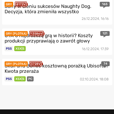
165
GRY
8172V
Sony w cieniu sukcesów Naughty Dog.
Decyzja, która zmieniła wszystko
26.12.2024, 16:16
121
GRY (PLOTKA)
13586V
GTA 6 najdroższą grą w historii? Koszty
produkcji przyprawiają o zawrót głowy
PS5
XSX|S
16.12.2024, 17:39
74
GRY (PLOTKA)
3728V
Skull and Bones kosztowną porażką Ubisoftu?
Kwota przeraża
PS5
XSX|S
PC
02.10.2024, 18:08