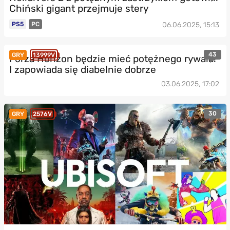
Chiński gigant przejmuje stery
PS5
PC
06.06.2025, 15:13
43
GRY
13999V
Forza Horizon będzie mieć potężnego rywala!
I zapowiada się diabelnie dobrze
03.06.2025, 17:02
30
GRY
2576V