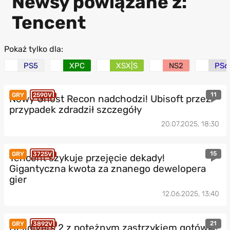
Newsy powiązane z:
Tencent
Pokaż tylko dla:
PS5
XPC
XSX|S
NS2
PS6
11
GRY
2590V
Nowy Ghost Recon nadchodzi! Ubisoft przez
przypadek zdradził szczegóły
20.07.2025, 18:30
15
GRY
3725V
Tencent szykuje przejęcie dekady!
Gigantyczna kwota za znanego dewelopera
gier
12.06.2025, 13:40
21
GRY
3892V
Helldivers 2 z potężnym zastrzykiem gotówki!