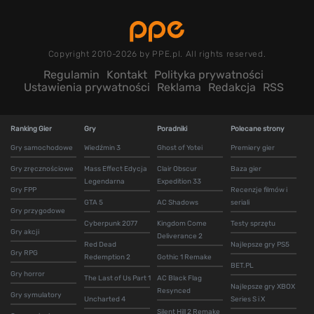
Copyright 2010-2026 by PPE.pl. All rights reserved.
Regulamin
Kontakt
Polityka prywatności
Ustawienia prywatności
Reklama
Redakcja
RSS
Ranking Gier
Gry
Poradniki
Polecane strony
Gry samochodowe
Wiedźmin 3
Ghost of Yotei
Premiery gier
Gry zręcznościowe
Mass Effect Edycja
Clair Obscur
Baza gier
Legendarna
Expedition 33
Gry FPP
Recenzje filmów i
GTA 5
AC Shadows
seriali
Gry przygodowe
Cyberpunk 2077
Kingdom Come
Testy sprzętu
Gry akcji
Deliverance 2
Red Dead
Najlepsze gry PS5
Gry RPG
Redemption 2
Gothic 1 Remake
BET.PL
Gry horror
The Last of Us Part 1
AC Black Flag
Najlepsze gry XBOX
Resynced
Gry symulatory
Uncharted 4
Series S i X
Silent Hill 2 Remake