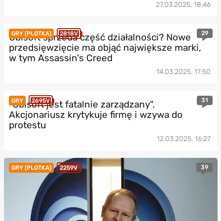
27.03.2025, 18:46
29
GRY (PLOTKA)
2818V
Ubisoft sprzeda część działalności? Nowe
przedsięwzięcie ma objąć największe marki,
w tym Assassin's Creed
14.03.2025, 17:50
31
GRY
2695V
"Ubisoft jest fatalnie zarządzany".
Akcjonariusz krytykuje firmę i wzywa do
protestu
12.03.2025, 16:27
39
GRY (PLOTKA)
2259V