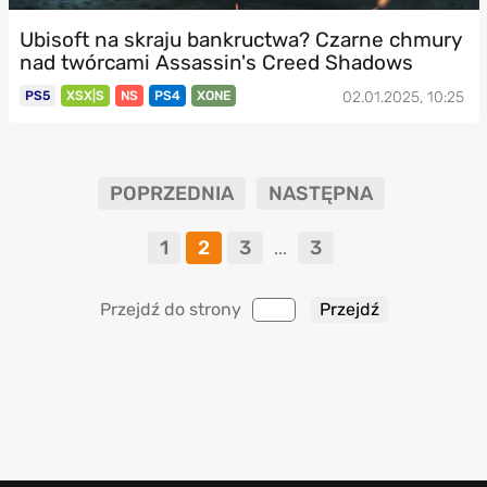
Ubisoft na skraju bankructwa? Czarne chmury
nad twórcami Assassin's Creed Shadows
PS5
XSX|S
NS
PS4
XONE
02.01.2025, 10:25
POPRZEDNIA
NASTĘPNA
1
2
3
3
...
Przejdź do strony