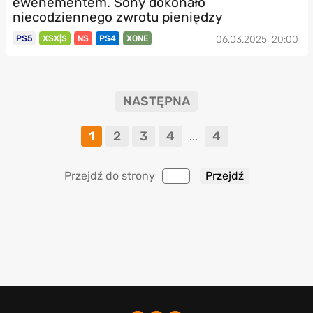
ewenementem. Sony dokonało
niecodziennego zwrotu pieniędzy
PS5
XSX|S
NS
PS4
XONE
06.03.2025, 20:00
NASTĘPNA
1
2
3
4
4
...
Przejdź do strony