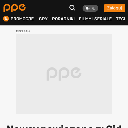
Zaloguj
ierdź
PROMOCJE
GRY
PORADNIKI
FILMY I SERIALE
TECH