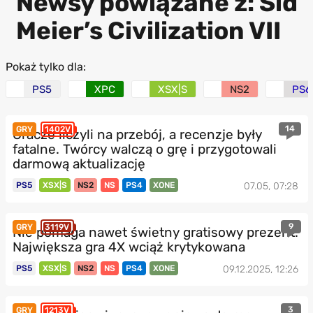
Newsy powiązane z: Sid
Meier’s Civilization VII
Pokaż tylko dla:
PS5
XPC
XSX|S
NS2
PS6
14
GRY
1402V
Gracze liczyli na przebój, a recenzje były
fatalne. Twórcy walczą o grę i przygotowali
darmową aktualizację
PS5
XSX|S
NS2
NS
PS4
XONE
07.05, 07:28
9
GRY
3119V
Nie pomaga nawet świetny gratisowy prezent.
Największa gra 4X wciąż krytykowana
PS5
XSX|S
NS2
NS
PS4
XONE
09.12.2025, 12:26
3
GRY
1213V