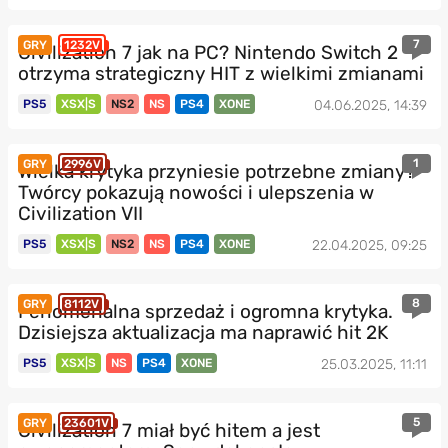
7
GRY
1232V
Civilization 7 jak na PC? Nintendo Switch 2
otrzyma strategiczny HIT z wielkimi zmianami
PS5
XSX|S
NS2
NS
PS4
XONE
04.06.2025, 14:39
1
GRY
2996V
Wielka krytyka przyniesie potrzebne zmiany?
Twórcy pokazują nowości i ulepszenia w
Civilization VII
PS5
XSX|S
NS2
NS
PS4
XONE
22.04.2025, 09:25
8
GRY
8112V
Fenomenalna sprzedaż i ogromna krytyka.
Dzisiejsza aktualizacja ma naprawić hit 2K
PS5
XSX|S
NS
PS4
XONE
25.03.2025, 11:11
5
GRY
23601V
Civilization 7 miał być hitem a jest