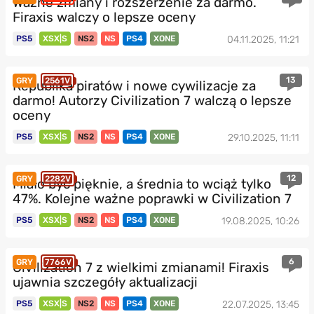
Ważne zmiany i rozszerzenie za darmo.
Firaxis walczy o lepsze oceny
PS5
XSX|S
NS2
NS
PS4
XONE
04.11.2025, 11:21
13
GRY
2561V
Republika piratów i nowe cywilizacje za
darmo! Autorzy Civilization 7 walczą o lepsze
oceny
PS5
XSX|S
NS2
NS
PS4
XONE
29.10.2025, 11:11
12
GRY
2282V
Miało być pięknie, a średnia to wciąż tylko
47%. Kolejne ważne poprawki w Civilization 7
PS5
XSX|S
NS2
NS
PS4
XONE
19.08.2025, 10:26
6
GRY
7766V
Civilization 7 z wielkimi zmianami! Firaxis
ujawnia szczegóły aktualizacji
PS5
XSX|S
NS2
NS
PS4
XONE
22.07.2025, 13:45