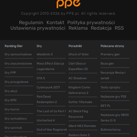
Copyright 2010-2026 by PPE.pl. All rights reserved.
Regulamin
Kontakt
Polityka prywatności
Ustawienia prywatności
Reklama
Redakcja
RSS
Ranking Gier
Gry
Poradniki
Polecane strony
Gry samochodowe
Wiedźmin 3
Ghost of Yotei
Premiery gier
Gry zręcznościowe
Mass Effect Edycja
Clair Obscur
Baza gier
Legendarna
Expedition 33
Gry FPP
Recenzje filmów i
GTA 5
AC Shadows
seriali
Gry przygodowe
Cyberpunk 2077
Kingdom Come
Testy sprzętu
Gry akcji
Deliverance 2
Red Dead
Najlepsze gry PS5
Gry RPG
Redemption 2
Gothic 1 Remake
BET.PL
Gry horror
The Last of Us Part 1
AC Black Flag
Najlepsze gry XBOX
Resynced
Gry symulatory
Uncharted 4
Series S i X
Silent Hill 2 Remake
Gry survival
God of War Ragnarok
Bukmacherzy
Baldurs Gate 3